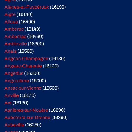
Aignes-et-Puypéroux
(16190)
Aigre
(16140)
Alloue
(16490)
Ambérac
(16140)
Ambernac
(16490)
Ambleville
(16300)
Anais
(16560)
Angeac-Champagne
(16130)
Angeac-Charente
(16120)
Angeduc
(16300)
Angoulême
(16000)
Ansac-sur-Vienne
(16500)
Anville
(16170)
Ars
(16130)
Asnières-sur-Nouère
(16290)
Aubeterre-sur-Dronne
(16390)
Aubeville
(16250)