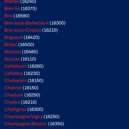
Brettes
(16240)
Bréville
(16370)
Brie
(16590)
Brie-sous-Barbezieux
(16300)
Brie-sous-Chalais
(16210)
Brigueuil
(16420)
Brillac
(16500)
Brossac
(16480)
Bunzac
(16110)
Cellefrouin
(16260)
Cellettes
(16230)
Chabanais
(16150)
Chabrac
(16150)
Chadurie
(16250)
Chalais
(16210)
Challignac
(16300)
Champagne-Vigny
(16250)
Champagne-Mouton
(16350)