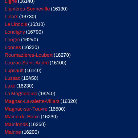
Ligné
(16140)
Lignières-Sonneville
(16130)
Linars
(16730)
Le Lindois
(16310)
Londigny
(16700)
Longré
(16240)
Lonnes
(16230)
Roumazières-Loubert
(16270)
Louzac-Saint-André
(16100)
Lupsault
(16140)
Lussac
(16450)
Luxé
(16230)
La Magdeleine
(16240)
Magnac-Lavalette-Villars
(16320)
Magnac-sur-Touvre
(16600)
Maine-de-Boixe
(16230)
Mainfonds
(16250)
Mainxe
(16200)