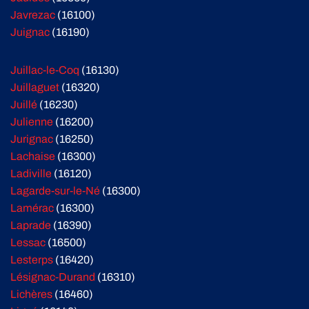
Javrezac
(16100)
Juignac
(16190)
Juillac-le-Coq
(16130)
Juillaguet
(16320)
Juillé
(16230)
Julienne
(16200)
Jurignac
(16250)
Lachaise
(16300)
Ladiville
(16120)
Lagarde-sur-le-Né
(16300)
Lamérac
(16300)
Laprade
(16390)
Lessac
(16500)
Lesterps
(16420)
Lésignac-Durand
(16310)
Lichères
(16460)