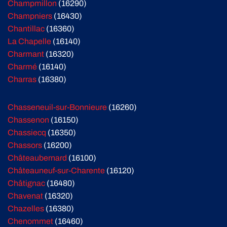
Champmillon
(16290)
Champniers
(16430)
Chantillac
(16360)
La Chapelle
(16140)
Charmant
(16320)
Charmé
(16140)
Charras
(16380)
Chasseneuil-sur-Bonnieure
(16260)
Chassenon
(16150)
Chassiecq
(16350)
Chassors
(16200)
Châteaubernard
(16100)
Châteauneuf-sur-Charente
(16120)
Châtignac
(16480)
Chavenat
(16320)
Chazelles
(16380)
Chenommet
(16460)