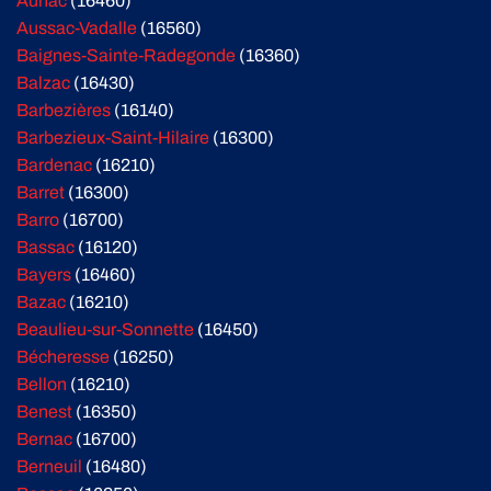
Aunac
(16460)
Aussac-Vadalle
(16560)
Baignes-Sainte-Radegonde
(16360)
Balzac
(16430)
Barbezières
(16140)
Barbezieux-Saint-Hilaire
(16300)
Bardenac
(16210)
Barret
(16300)
Barro
(16700)
Bassac
(16120)
Bayers
(16460)
Bazac
(16210)
Beaulieu-sur-Sonnette
(16450)
Bécheresse
(16250)
Bellon
(16210)
Benest
(16350)
Bernac
(16700)
Berneuil
(16480)