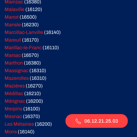
Mainzac
(16380)
Malaville
(16120)
Manot
(16500)
Mansle
(16230)
Marcillac-Lanville
(16140)
Mareuil
(16170)
Marillac-le-Franc
(16110)
Marsac
(16570)
Marthon
(16380)
Massignac
(16310)
Mazerolles
(16310)
Mazières
(16270)
Médillac
(16210)
Mérignac
(16200)
Merpins
(16100)
Mesnac
(16370)
06.12.21.25.03
Les Métairies
(16200)
Mons
(16140)