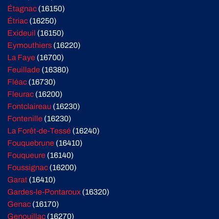
Étagnac
(16150)
Étriac
(16250)
Exideuil
(16150)
Eymouthiers
(16220)
La Faye
(16700)
Feuillade
(16380)
Fléac
(16730)
Fleurac
(16200)
Fontclaireau
(16230)
Fontenille
(16230)
La Forêt-de-Tessé
(16240)
Fouquebrune
(16410)
Fouqueure
(16140)
Foussignac
(16200)
Garat
(16410)
Gardes-le-Pontaroux
(16320)
Genac
(16170)
Genouillac
(16270)