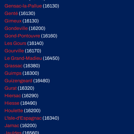
Gensac-la-Pallue
(16130)
Genté
(16130)
Gimeux
(16130)
Gondeville
(16200)
Gond-Pontouvre
(16160)
Les Gours
(16140)
Gourville
(16170)
Le Grand-Madieu
(16450)
Grassac
(16380)
Guimps
(16300)
Guizengeard
(16480)
Gurat
(16320)
Hiersac
(16290)
Hiesse
(16490)
Houlette
(16200)
L'Isle-d'Espagnac
(16340)
Jarnac
(16200)
Jauldes
(16560)