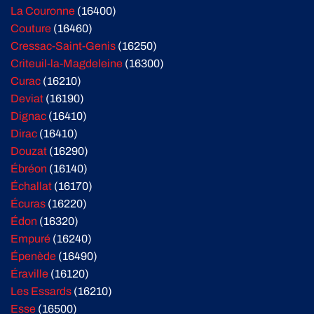
La Couronne
(16400)
Couture
(16460)
Cressac-Saint-Genis
(16250)
Criteuil-la-Magdeleine
(16300)
Curac
(16210)
Deviat
(16190)
Dignac
(16410)
Dirac
(16410)
Douzat
(16290)
Ébréon
(16140)
Échallat
(16170)
Écuras
(16220)
Édon
(16320)
Empuré
(16240)
Épenède
(16490)
Éraville
(16120)
Les Essards
(16210)
Esse
(16500)