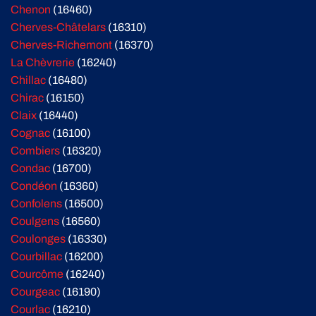
Chenon
(16460)
Cherves-Châtelars
(16310)
Cherves-Richemont
(16370)
La Chèvrerie
(16240)
Chillac
(16480)
Chirac
(16150)
Claix
(16440)
Cognac
(16100)
Combiers
(16320)
Condac
(16700)
Condéon
(16360)
Confolens
(16500)
Coulgens
(16560)
Coulonges
(16330)
Courbillac
(16200)
Courcôme
(16240)
Courgeac
(16190)
Courlac
(16210)