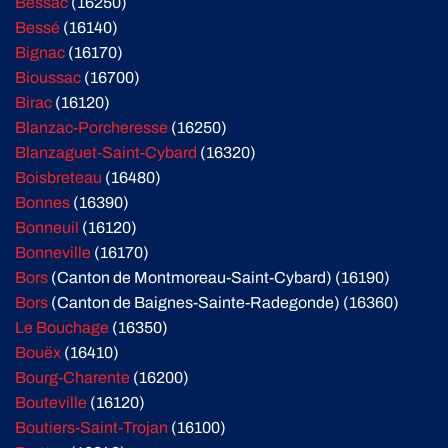
Bessac
(16250)
Bessé
(16140)
Bignac
(16170)
Bioussac
(16700)
Birac
(16120)
Blanzac-Porcheresse
(16250)
Blanzaguet-Saint-Cybard
(16320)
Boisbreteau
(16480)
Bonnes
(16390)
Bonneuil
(16120)
Bonneville
(16170)
Bors
(Canton de Montmoreau-Saint-Cybard) (16190)
Bors
(Canton de Baignes-Sainte-Radegonde) (16360)
Le Bouchage
(16350)
Bouëx
(16410)
Bourg-Charente
(16200)
Bouteville
(16120)
Boutiers-Saint-Trojan
(16100)