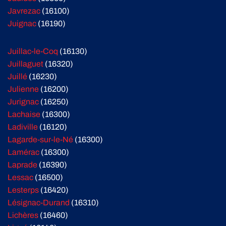
Javrezac
(16100)
Juignac
(16190)
Juillac-le-Coq
(16130)
Juillaguet
(16320)
Juillé
(16230)
Julienne
(16200)
Jurignac
(16250)
Lachaise
(16300)
Ladiville
(16120)
Lagarde-sur-le-Né
(16300)
Lamérac
(16300)
Laprade
(16390)
Lessac
(16500)
Lesterps
(16420)
Lésignac-Durand
(16310)
Lichères
(16460)