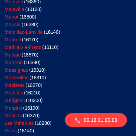
Mainzac
(16380)
Malaville
(16120)
Manot
(16500)
Mansle
(16230)
Marcillac-Lanville
(16140)
Mareuil
(16170)
Marillac-le-Franc
(16110)
Marsac
(16570)
Marthon
(16380)
Massignac
(16310)
Mazerolles
(16310)
Mazières
(16270)
Médillac
(16210)
Mérignac
(16200)
Merpins
(16100)
Mesnac
(16370)
06.12.21.25.03
Les Métairies
(16200)
Mons
(16140)