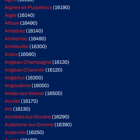
Aignes-et-Puypéroux
(16190)
Aigre
(16140)
Alloue
(16490)
Ambérac
(16140)
Ambernac
(16490)
Ambleville
(16300)
Anais
(16560)
Angeac-Champagne
(16130)
Angeac-Charente
(16120)
Angeduc
(16300)
Angoulême
(16000)
Ansac-sur-Vienne
(16500)
Anville
(16170)
Ars
(16130)
Asnières-sur-Nouère
(16290)
Aubeterre-sur-Dronne
(16390)
Aubeville
(16250)