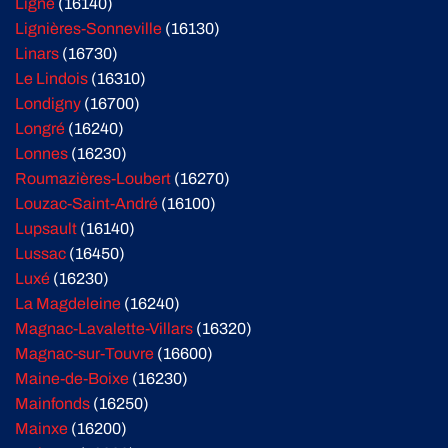
Ligné
(16140)
Lignières-Sonneville
(16130)
Linars
(16730)
Le Lindois
(16310)
Londigny
(16700)
Longré
(16240)
Lonnes
(16230)
Roumazières-Loubert
(16270)
Louzac-Saint-André
(16100)
Lupsault
(16140)
Lussac
(16450)
Luxé
(16230)
La Magdeleine
(16240)
Magnac-Lavalette-Villars
(16320)
Magnac-sur-Touvre
(16600)
Maine-de-Boixe
(16230)
Mainfonds
(16250)
Mainxe
(16200)