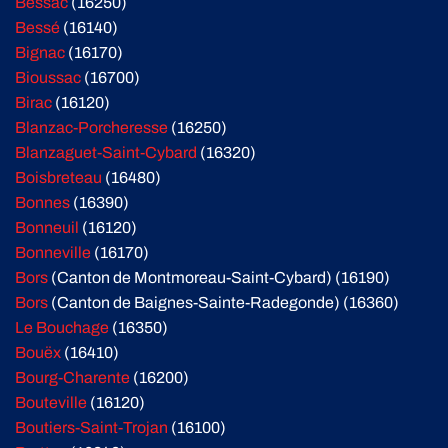
Bessac
(16250)
Bessé
(16140)
Bignac
(16170)
Bioussac
(16700)
Birac
(16120)
Blanzac-Porcheresse
(16250)
Blanzaguet-Saint-Cybard
(16320)
Boisbreteau
(16480)
Bonnes
(16390)
Bonneuil
(16120)
Bonneville
(16170)
Bors
(Canton de Montmoreau-Saint-Cybard) (16190)
Bors
(Canton de Baignes-Sainte-Radegonde) (16360)
Le Bouchage
(16350)
Bouëx
(16410)
Bourg-Charente
(16200)
Bouteville
(16120)
Boutiers-Saint-Trojan
(16100)