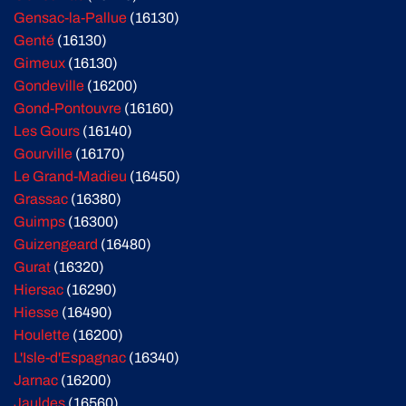
Gensac-la-Pallue
(16130)
Genté
(16130)
Gimeux
(16130)
Gondeville
(16200)
Gond-Pontouvre
(16160)
Les Gours
(16140)
Gourville
(16170)
Le Grand-Madieu
(16450)
Grassac
(16380)
Guimps
(16300)
Guizengeard
(16480)
Gurat
(16320)
Hiersac
(16290)
Hiesse
(16490)
Houlette
(16200)
L'Isle-d'Espagnac
(16340)
Jarnac
(16200)
Jauldes
(16560)