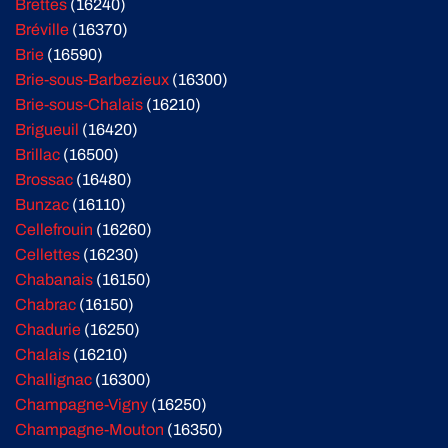
Brettes
(16240)
Bréville
(16370)
Brie
(16590)
Brie-sous-Barbezieux
(16300)
Brie-sous-Chalais
(16210)
Brigueuil
(16420)
Brillac
(16500)
Brossac
(16480)
Bunzac
(16110)
Cellefrouin
(16260)
Cellettes
(16230)
Chabanais
(16150)
Chabrac
(16150)
Chadurie
(16250)
Chalais
(16210)
Challignac
(16300)
Champagne-Vigny
(16250)
Champagne-Mouton
(16350)