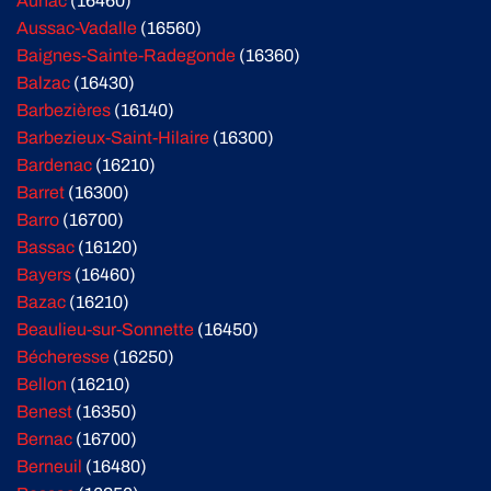
Aunac
(16460)
Aussac-Vadalle
(16560)
Baignes-Sainte-Radegonde
(16360)
Balzac
(16430)
Barbezières
(16140)
Barbezieux-Saint-Hilaire
(16300)
Bardenac
(16210)
Barret
(16300)
Barro
(16700)
Bassac
(16120)
Bayers
(16460)
Bazac
(16210)
Beaulieu-sur-Sonnette
(16450)
Bécheresse
(16250)
Bellon
(16210)
Benest
(16350)
Bernac
(16700)
Berneuil
(16480)