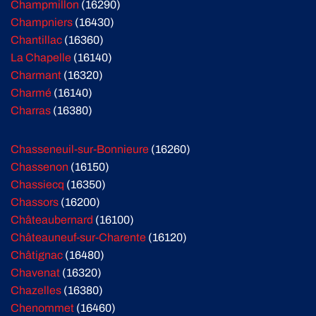
Champmillon
(16290)
Champniers
(16430)
Chantillac
(16360)
La Chapelle
(16140)
Charmant
(16320)
Charmé
(16140)
Charras
(16380)
Chasseneuil-sur-Bonnieure
(16260)
Chassenon
(16150)
Chassiecq
(16350)
Chassors
(16200)
Châteaubernard
(16100)
Châteauneuf-sur-Charente
(16120)
Châtignac
(16480)
Chavenat
(16320)
Chazelles
(16380)
Chenommet
(16460)