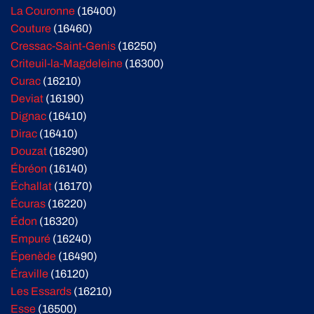
La Couronne
(16400)
Couture
(16460)
Cressac-Saint-Genis
(16250)
Criteuil-la-Magdeleine
(16300)
Curac
(16210)
Deviat
(16190)
Dignac
(16410)
Dirac
(16410)
Douzat
(16290)
Ébréon
(16140)
Échallat
(16170)
Écuras
(16220)
Édon
(16320)
Empuré
(16240)
Épenède
(16490)
Éraville
(16120)
Les Essards
(16210)
Esse
(16500)