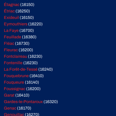
Étagnac
(16150)
Étriac
(16250)
Exideuil
(16150)
Eymouthiers
(16220)
La Faye
(16700)
Feuillade
(16380)
Fléac
(16730)
Fleurac
(16200)
Fontclaireau
(16230)
Fontenille
(16230)
La Forêt-de-Tessé
(16240)
Fouquebrune
(16410)
Fouqueure
(16140)
Foussignac
(16200)
Garat
(16410)
Gardes-le-Pontaroux
(16320)
Genac
(16170)
Genouillac
(16270)