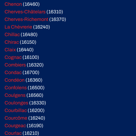
Chenon
(16460)
Cherves-Châtelars
(16310)
Cherves-Richemont
(16370)
La Chèvrerie
(16240)
Chillac
(16480)
Chirac
(16150)
Claix
(16440)
Cognac
(16100)
Combiers
(16320)
Condac
(16700)
Condéon
(16360)
Confolens
(16500)
Coulgens
(16560)
Coulonges
(16330)
Courbillac
(16200)
Courcôme
(16240)
Courgeac
(16190)
Courlac
(16210)