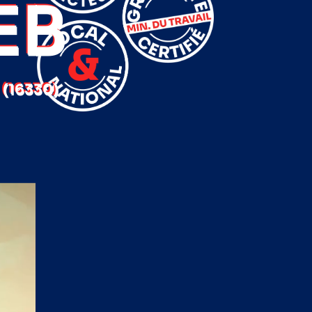
EB
(16330)