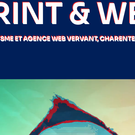
RINT & W
SME ET AGENCE WEB VERVANT, CHARENTE 