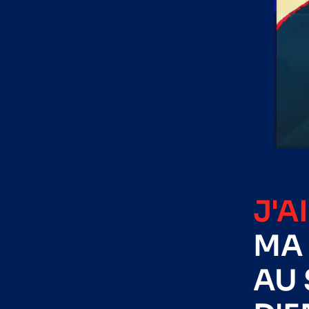
J'A
MA 
AU 