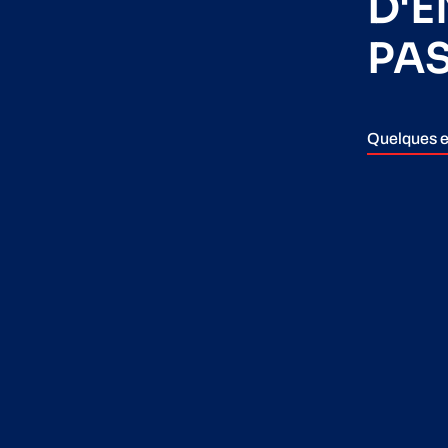
D'
PA
Quelques e