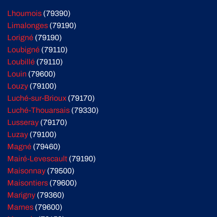
Lhoumois
(79390)
Limalonges
(79190)
Lorigné
(79190)
Loubigné
(79110)
Loubillé
(79110)
Louin
(79600)
Louzy
(79100)
Luché-sur-Brioux
(79170)
Luché-Thouarsais
(79330)
Lusseray
(79170)
Luzay
(79100)
Magné
(79460)
Mairé-Levescault
(79190)
Maisonnay
(79500)
Maisontiers
(79600)
Marigny
(79360)
Marnes
(79600)