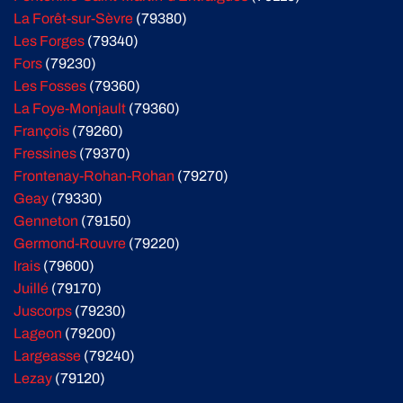
La Forêt-sur-Sèvre
(79380)
Les Forges
(79340)
Fors
(79230)
Les Fosses
(79360)
La Foye-Monjault
(79360)
François
(79260)
Fressines
(79370)
Frontenay-Rohan-Rohan
(79270)
Geay
(79330)
Genneton
(79150)
Germond-Rouvre
(79220)
Irais
(79600)
Juillé
(79170)
Juscorps
(79230)
Lageon
(79200)
Largeasse
(79240)
Lezay
(79120)