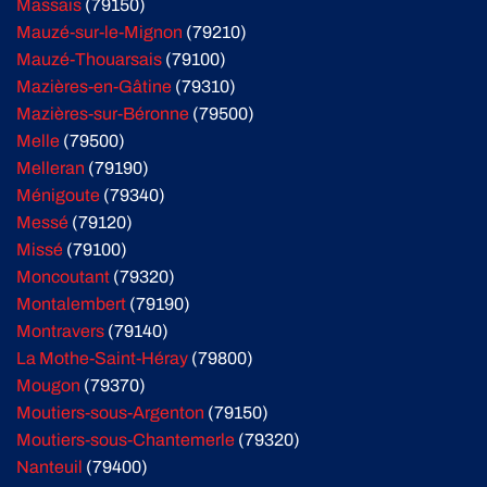
Massais
(79150)
Mauzé-sur-le-Mignon
(79210)
Mauzé-Thouarsais
(79100)
Mazières-en-Gâtine
(79310)
Mazières-sur-Béronne
(79500)
Melle
(79500)
Melleran
(79190)
Ménigoute
(79340)
Messé
(79120)
Missé
(79100)
Moncoutant
(79320)
Montalembert
(79190)
Montravers
(79140)
La Mothe-Saint-Héray
(79800)
Mougon
(79370)
Moutiers-sous-Argenton
(79150)
Moutiers-sous-Chantemerle
(79320)
Nanteuil
(79400)