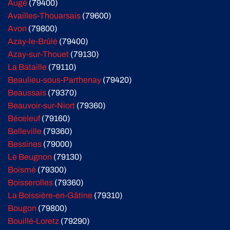
Augé
(79400)
Availles-Thouarsais
(79600)
Avon
(79800)
Azay-le-Brûlé
(79400)
Azay-sur-Thouet
(79130)
La Bataille
(79110)
Beaulieu-sous-Parthenay
(79420)
Beaussais
(79370)
Beauvoir-sur-Niort
(79360)
Béceleuf
(79160)
Belleville
(79360)
Bessines
(79000)
Le Beugnon
(79130)
Boismé
(79300)
Boisserolles
(79360)
La Boissière-en-Gâtine
(79310)
Bougon
(79800)
Bouillé-Loretz
(79290)