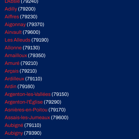
L'Absie
(79240)
Adilly
(79200)
Aiffres
(79230)
Aigonnay
(79370)
Airvault
(79600)
Les Alleuds
(79190)
Allonne
(79130)
Amailloux
(79350)
Amuré
(79210)
Arçais
(79210)
Ardilleux
(79110)
Ardin
(79160)
Argenton-les-Vallées
(79150)
Argenton-l'Église
(79290)
Asnières-en-Poitou
(79170)
Assais-les-Jumeaux
(79600)
Aubigné
(79110)
Aubigny
(79390)