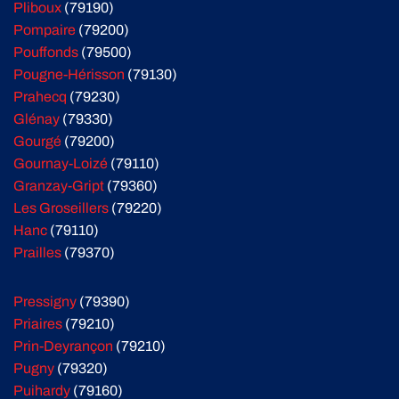
Pliboux
(79190)
Pompaire
(79200)
Pouffonds
(79500)
Pougne-Hérisson
(79130)
Prahecq
(79230)
Glénay
(79330)
Gourgé
(79200)
Gournay-Loizé
(79110)
Granzay-Gript
(79360)
Les Groseillers
(79220)
Hanc
(79110)
Prailles
(79370)
Pressigny
(79390)
Priaires
(79210)
Prin-Deyrançon
(79210)
Pugny
(79320)
Puihardy
(79160)