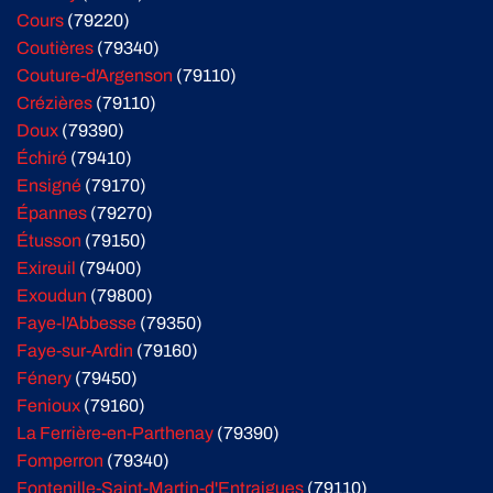
Cours
(79220)
Coutières
(79340)
Couture-d'Argenson
(79110)
Crézières
(79110)
Doux
(79390)
Échiré
(79410)
Ensigné
(79170)
Épannes
(79270)
Étusson
(79150)
Exireuil
(79400)
Exoudun
(79800)
Faye-l'Abbesse
(79350)
Faye-sur-Ardin
(79160)
Fénery
(79450)
Fenioux
(79160)
La Ferrière-en-Parthenay
(79390)
Fomperron
(79340)
Fontenille-Saint-Martin-d'Entraigues
(79110)