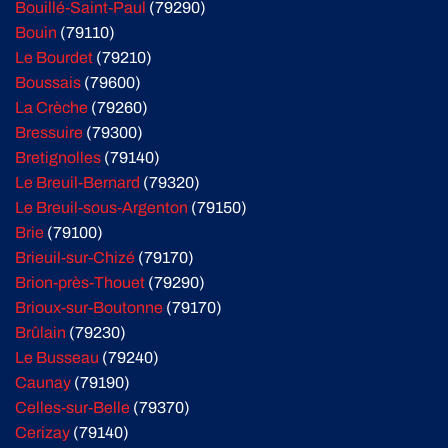
Bouillé-Saint-Paul
(79290)
Bouin
(79110)
Le Bourdet
(79210)
Boussais
(79600)
La Crèche
(79260)
Bressuire
(79300)
Bretignolles
(79140)
Le Breuil-Bernard
(79320)
Le Breuil-sous-Argenton
(79150)
Brie
(79100)
Brieuil-sur-Chizé
(79170)
Brion-près-Thouet
(79290)
Brioux-sur-Boutonne
(79170)
Brûlain
(79230)
Le Busseau
(79240)
Caunay
(79190)
Celles-sur-Belle
(79370)
Cerizay
(79140)