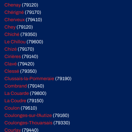
Chenay
(79120)
Chérigné
(79170)
Cherveux
(79410)
Chey
(79120)
Chiché
(79350)
Le Chillou
(79600)
Chizé
(79170)
Cirières
(79140)
Clavé
(79420)
Clessé
(79350)
Clussais-la-Pommeraie
(79190)
Combrand
(79140)
La Couarde
(79800)
La Coudre
(79150)
Coulon
(79510)
Coulonges-sur-l'Autize
(79160)
Coulonges-Thouarsais
(79330)
Courlay
(79440)