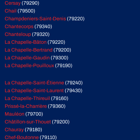
Cersay
(79290)
Chail
(79500)
Champdeniers-Saint-Denis
(79220)
Chantecorps
(79340)
Chanteloup
(79320)
La Chapelle-Bâton
(79220)
La Chapelle-Bertrand
(79200)
La Chapelle-Gaudin
(79300)
La Chapelle-Pouilloux
(79190)
La Chapelle-Saint-Étienne
(79240)
La Chapelle-Saint-Laurent
(79430)
La Chapelle-Thireuil
(79160)
Prissé-la-Charrière
(79360)
Mauléon
(79700)
Châtillon-sur-Thouet
(79200)
Chauray
(79180)
Chef-Boutonne
(79110)