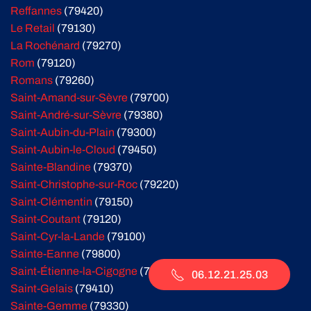
Reffannes
(79420)
Le Retail
(79130)
La Rochénard
(79270)
Rom
(79120)
Romans
(79260)
Saint-Amand-sur-Sèvre
(79700)
Saint-André-sur-Sèvre
(79380)
Saint-Aubin-du-Plain
(79300)
Saint-Aubin-le-Cloud
(79450)
Sainte-Blandine
(79370)
Saint-Christophe-sur-Roc
(79220)
Saint-Clémentin
(79150)
Saint-Coutant
(79120)
Saint-Cyr-la-Lande
(79100)
Sainte-Eanne
(79800)
Saint-Étienne-la-Cigogne
(79360)
06.12.21.25.03
Saint-Gelais
(79410)
Sainte-Gemme
(79330)