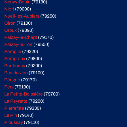
Neuvy-Bouin
(79130)
Niort
(79000)
Nueil-les-Aubiers
(79250)
Oiron
(79100)
Oroux
(79390)
Paizay-le-Chapt
(79170)
Paizay-le-Tort
(79500)
Pamplie
(79220)
Pamproux
(79800)
Parthenay
(79200)
Pas-de-Jeu
(79100)
Périgné
(79170)
Pers
(79190)
La Petite-Boissière
(79700)
La Peyratte
(79200)
Pierrefitte
(79330)
Le Pin
(79140)
Pioussay
(79110)