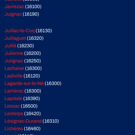
Javrezac
(16100)
Juignac
(16190)
Juillac-le-Coq
(16130)
Juillaguet
(16320)
Juillé
(16230)
Julienne
(16200)
Jurignac
(16250)
Lachaise
(16300)
Ladiville
(16120)
Lagarde-sur-le-Né
(16300)
Lamérac
(16300)
Laprade
(16390)
Lessac
(16500)
Lesterps
(16420)
Lésignac-Durand
(16310)
Lichères
(16460)