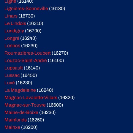
Ligné
(16140)
Lignières-Sonneville
(16130)
Linars
(16730)
Le Lindois
(16310)
Londigny
(16700)
Longré
(16240)
Lonnes
(16230)
Roumazières-Loubert
(16270)
Louzac-Saint-André
(16100)
Lupsault
(16140)
Lussac
(16450)
Luxé
(16230)
La Magdeleine
(16240)
Magnac-Lavalette-Villars
(16320)
Magnac-sur-Touvre
(16600)
Maine-de-Boixe
(16230)
Mainfonds
(16250)
Mainxe
(16200)