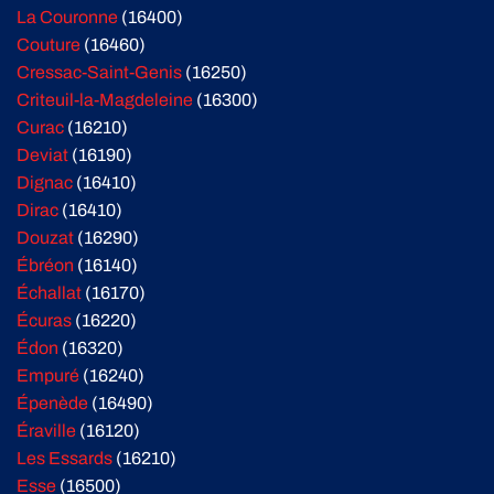
La Couronne
(16400)
Couture
(16460)
Cressac-Saint-Genis
(16250)
Criteuil-la-Magdeleine
(16300)
Curac
(16210)
Deviat
(16190)
Dignac
(16410)
Dirac
(16410)
Douzat
(16290)
Ébréon
(16140)
Échallat
(16170)
Écuras
(16220)
Édon
(16320)
Empuré
(16240)
Épenède
(16490)
Éraville
(16120)
Les Essards
(16210)
Esse
(16500)