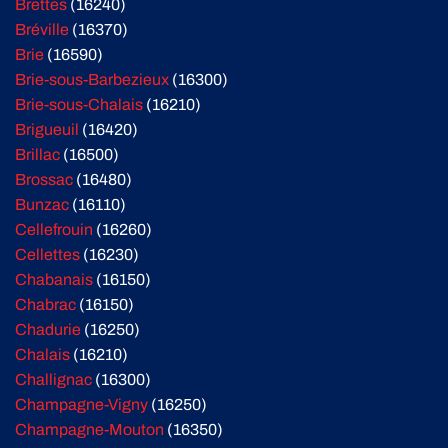
Brettes
(16240)
Bréville
(16370)
Brie
(16590)
Brie-sous-Barbezieux
(16300)
Brie-sous-Chalais
(16210)
Brigueuil
(16420)
Brillac
(16500)
Brossac
(16480)
Bunzac
(16110)
Cellefrouin
(16260)
Cellettes
(16230)
Chabanais
(16150)
Chabrac
(16150)
Chadurie
(16250)
Chalais
(16210)
Challignac
(16300)
Champagne-Vigny
(16250)
Champagne-Mouton
(16350)