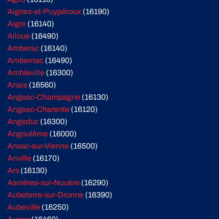
Aignes-et-Puypéroux
(16190)
Aigre
(16140)
Alloue
(16490)
Ambérac
(16140)
Ambernac
(16490)
Ambleville
(16300)
Anais
(16560)
Angeac-Champagne
(16130)
Angeac-Charente
(16120)
Angeduc
(16300)
Angoulême
(16000)
Ansac-sur-Vienne
(16500)
Anville
(16170)
Ars
(16130)
Asnières-sur-Nouère
(16290)
Aubeterre-sur-Dronne
(16390)
Aubeville
(16250)