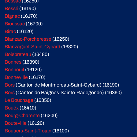
Bessac
(16250)
Bessé
(16140)
Bignac
(16170)
Bioussac
(16700)
Birac
(16120)
Blanzac-Porcheresse
(16250)
Blanzaguet-Saint-Cybard
(16320)
Boisbreteau
(16480)
Bonnes
(16390)
Bonneuil
(16120)
Bonneville
(16170)
Bors
(Canton de Montmoreau-Saint-Cybard) (16190)
Bors
(Canton de Baignes-Sainte-Radegonde) (16360)
Le Bouchage
(16350)
Bouëx
(16410)
Bourg-Charente
(16200)
Bouteville
(16120)
Boutiers-Saint-Trojan
(16100)