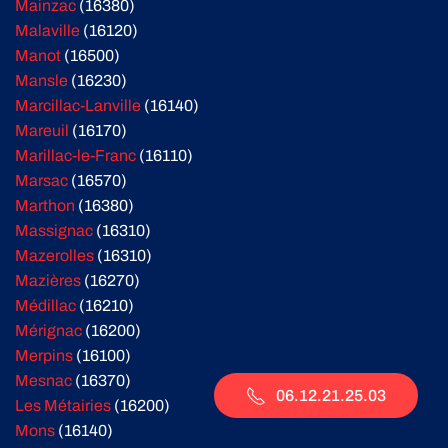
Mainzac
(16380)
Malaville
(16120)
Manot
(16500)
Mansle
(16230)
Marcillac-Lanville
(16140)
Mareuil
(16170)
Marillac-le-Franc
(16110)
Marsac
(16570)
Marthon
(16380)
Massignac
(16310)
Mazerolles
(16310)
Mazières
(16270)
Médillac
(16210)
Mérignac
(16200)
Merpins
(16100)
Mesnac
(16370)
06.12.21.25.03
Les Métairies
(16200)
Mons
(16140)