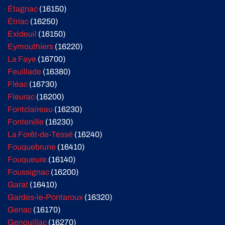
Étagnac
(16150)
Étriac
(16250)
Exideuil
(16150)
Eymouthiers
(16220)
La Faye
(16700)
Feuillade
(16380)
Fléac
(16730)
Fleurac
(16200)
Fontclaireau
(16230)
Fontenille
(16230)
La Forêt-de-Tessé
(16240)
Fouquebrune
(16410)
Fouqueure
(16140)
Foussignac
(16200)
Garat
(16410)
Gardes-le-Pontaroux
(16320)
Genac
(16170)
Genouillac
(16270)