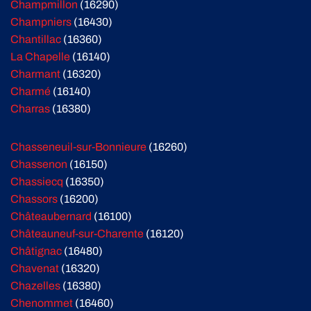
Champmillon
(16290)
Champniers
(16430)
Chantillac
(16360)
La Chapelle
(16140)
Charmant
(16320)
Charmé
(16140)
Charras
(16380)
Chasseneuil-sur-Bonnieure
(16260)
Chassenon
(16150)
Chassiecq
(16350)
Chassors
(16200)
Châteaubernard
(16100)
Châteauneuf-sur-Charente
(16120)
Châtignac
(16480)
Chavenat
(16320)
Chazelles
(16380)
Chenommet
(16460)