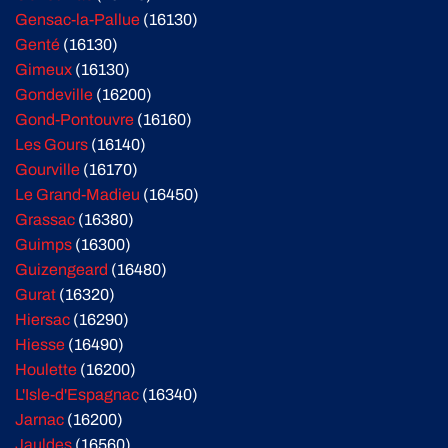
Gensac-la-Pallue
(16130)
Genté
(16130)
Gimeux
(16130)
Gondeville
(16200)
Gond-Pontouvre
(16160)
Les Gours
(16140)
Gourville
(16170)
Le Grand-Madieu
(16450)
Grassac
(16380)
Guimps
(16300)
Guizengeard
(16480)
Gurat
(16320)
Hiersac
(16290)
Hiesse
(16490)
Houlette
(16200)
L'Isle-d'Espagnac
(16340)
Jarnac
(16200)
Jauldes
(16560)