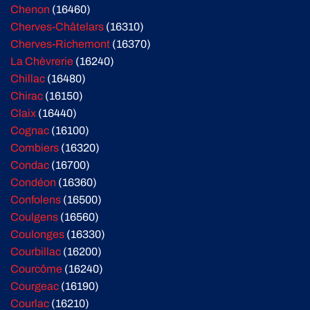
Chenon
(16460)
Cherves-Châtelars
(16310)
Cherves-Richemont
(16370)
La Chèvrerie
(16240)
Chillac
(16480)
Chirac
(16150)
Claix
(16440)
Cognac
(16100)
Combiers
(16320)
Condac
(16700)
Condéon
(16360)
Confolens
(16500)
Coulgens
(16560)
Coulonges
(16330)
Courbillac
(16200)
Courcôme
(16240)
Courgeac
(16190)
Courlac
(16210)