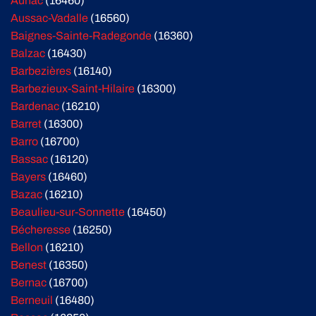
Aunac
(16460)
Aussac-Vadalle
(16560)
Baignes-Sainte-Radegonde
(16360)
Balzac
(16430)
Barbezières
(16140)
Barbezieux-Saint-Hilaire
(16300)
Bardenac
(16210)
Barret
(16300)
Barro
(16700)
Bassac
(16120)
Bayers
(16460)
Bazac
(16210)
Beaulieu-sur-Sonnette
(16450)
Bécheresse
(16250)
Bellon
(16210)
Benest
(16350)
Bernac
(16700)
Berneuil
(16480)