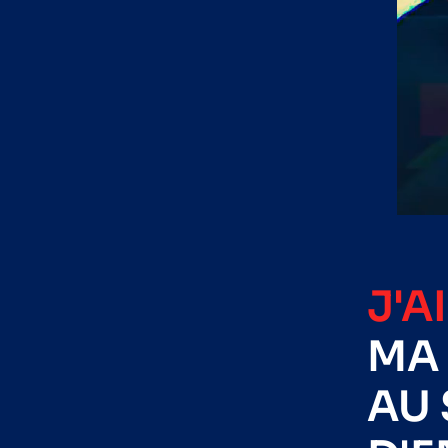
J'A
MA 
AU 