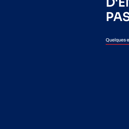
D'
PA
Quelques e