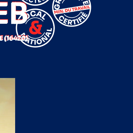
EB
 (16420)