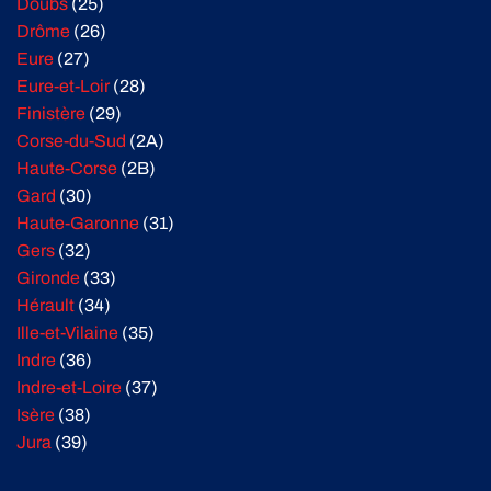
Doubs
(25)
Drôme
(26)
Eure
(27)
Eure-et-Loir
(28)
Finistère
(29)
Corse-du-Sud
(2A)
Haute-Corse
(2B)
Gard
(30)
Haute-Garonne
(31)
Gers
(32)
Gironde
(33)
Hérault
(34)
Ille-et-Vilaine
(35)
Indre
(36)
Indre-et-Loire
(37)
Isère
(38)
Jura
(39)