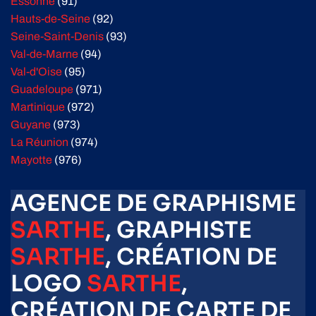
Essonne
(91)
Hauts-de-Seine
(92)
Seine-Saint-Denis
(93)
Val-de-Marne
(94)
Val-d'Oise
(95)
Guadeloupe
(971)
Martinique
(972)
Guyane
(973)
La Réunion
(974)
Mayotte
(976)
AGENCE DE GRAPHISME
SARTHE
, GRAPHISTE
SARTHE
, CRÉATION DE
LOGO
SARTHE
,
CRÉATION DE CARTE DE