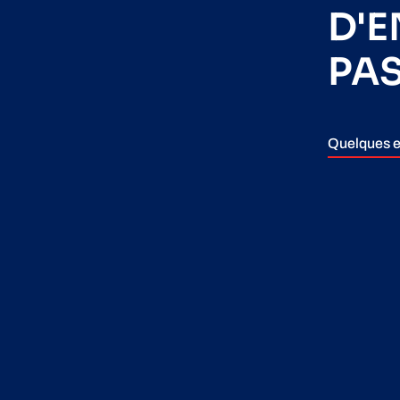
D'
PA
Quelques e