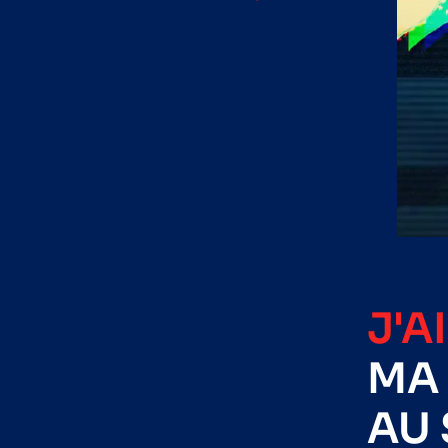
J'A
MA 
AU 