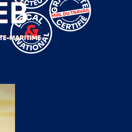
EB
TE-MARITIME