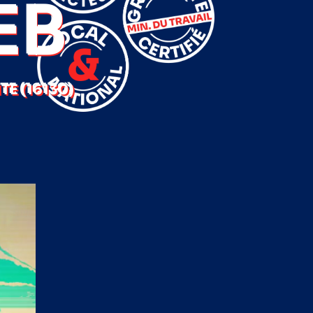
EB
E (16130)