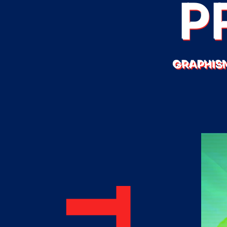
P
GRAPHISM