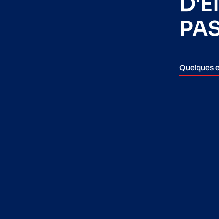
D'
PA
Quelques e