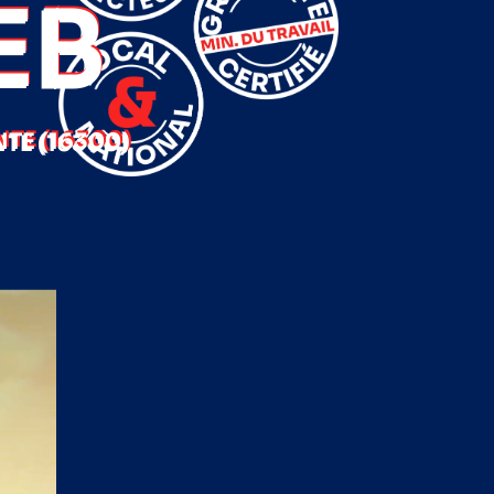
EB
TE (16300)