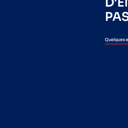
D'
PA
Quelques e