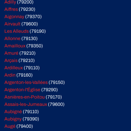
Adilly
(79200)
Aiffres
(79230)
Aigonnay
(79370)
Airvault
(79600)
Les Alleuds
(79190)
Allonne
(79130)
Amailloux
(79350)
Amuré
(79210)
Arçais
(79210)
Ardilleux
(79110)
Ardin
(79160)
Argenton-les-Vallées
(79150)
Argenton-l'Église
(79290)
Asnières-en-Poitou
(79170)
Assais-les-Jumeaux
(79600)
Aubigné
(79110)
Aubigny
(79390)
Augé
(79400)