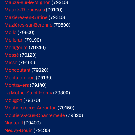
Mauzé-sur-le-Mignon
(79210)
Mauzé-Thouarsais
(79100)
Mazières-en-Gâtine
(79310)
Mazières-sur-Béronne
(79500)
Melle
(79500)
Melleran
(79190)
Ménigoute
(79340)
Messé
(79120)
Missé
(79100)
Moncoutant
(79320)
Montalembert
(79190)
Montravers
(79140)
La Mothe-Saint-Héray
(79800)
Mougon
(79370)
Moutiers-sous-Argenton
(79150)
Moutiers-sous-Chantemerle
(79320)
Nanteuil
(79400)
Neuvy-Bouin
(79130)