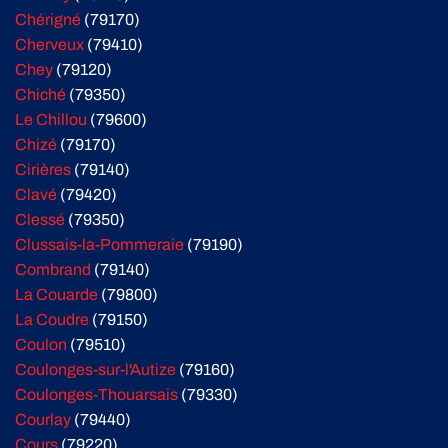
Chérigné
(79170)
Cherveux
(79410)
Chey
(79120)
Chiché
(79350)
Le Chillou
(79600)
Chizé
(79170)
Cirières
(79140)
Clavé
(79420)
Clessé
(79350)
Clussais-la-Pommeraie
(79190)
Combrand
(79140)
La Couarde
(79800)
La Coudre
(79150)
Coulon
(79510)
Coulonges-sur-l'Autize
(79160)
Coulonges-Thouarsais
(79330)
Courlay
(79440)
Cours
(79220)