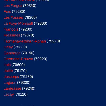
Les Forges
(79340)
Fors
(79230)
Les Fosses
(79360)
La Foye-Monjault
(79360)
François
(79260)
Fressines
(79370)
Frontenay-Rohan-Rohan
(79270)
Geay
(79330)
Genneton
(79150)
Germond-Rouvre
(79220)
Irais
(79600)
Juillé
(79170)
Juscorps
(79230)
Lageon
(79200)
Largeasse
(79240)
Lezay
(79120)