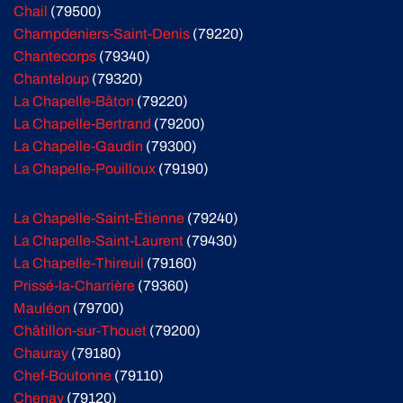
Chail
(79500)
Champdeniers-Saint-Denis
(79220)
Chantecorps
(79340)
Chanteloup
(79320)
La Chapelle-Bâton
(79220)
La Chapelle-Bertrand
(79200)
La Chapelle-Gaudin
(79300)
La Chapelle-Pouilloux
(79190)
La Chapelle-Saint-Étienne
(79240)
La Chapelle-Saint-Laurent
(79430)
La Chapelle-Thireuil
(79160)
Prissé-la-Charrière
(79360)
Mauléon
(79700)
Châtillon-sur-Thouet
(79200)
Chauray
(79180)
Chef-Boutonne
(79110)
Chenay
(79120)