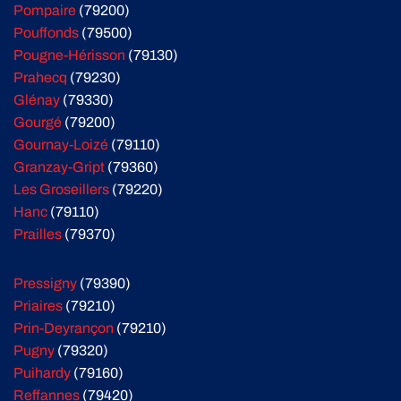
Pompaire
(79200)
Pouffonds
(79500)
Pougne-Hérisson
(79130)
Prahecq
(79230)
Glénay
(79330)
Gourgé
(79200)
Gournay-Loizé
(79110)
Granzay-Gript
(79360)
Les Groseillers
(79220)
Hanc
(79110)
Prailles
(79370)
Pressigny
(79390)
Priaires
(79210)
Prin-Deyrançon
(79210)
Pugny
(79320)
Puihardy
(79160)
Reffannes
(79420)