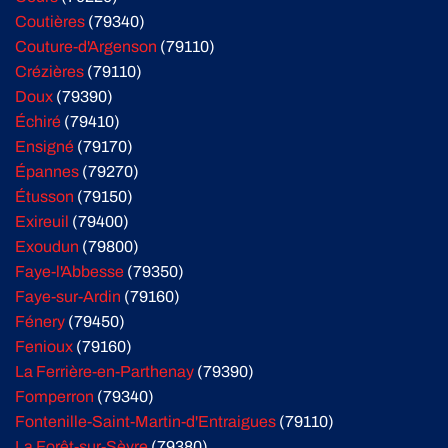
Coutières
(79340)
Couture-d'Argenson
(79110)
Crézières
(79110)
Doux
(79390)
Échiré
(79410)
Ensigné
(79170)
Épannes
(79270)
Étusson
(79150)
Exireuil
(79400)
Exoudun
(79800)
Faye-l'Abbesse
(79350)
Faye-sur-Ardin
(79160)
Fénery
(79450)
Fenioux
(79160)
La Ferrière-en-Parthenay
(79390)
Fomperron
(79340)
Fontenille-Saint-Martin-d'Entraigues
(79110)
La Forêt-sur-Sèvre
(79380)