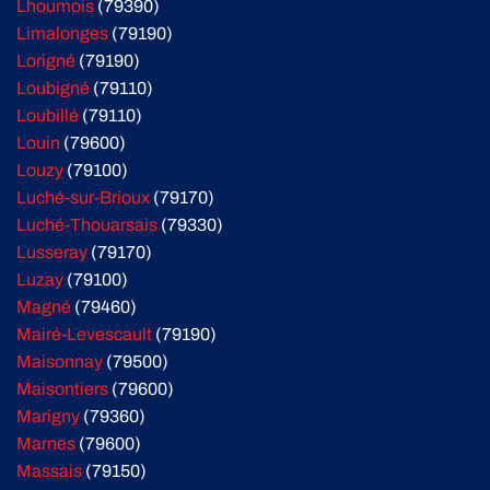
Lhoumois
(79390)
Limalonges
(79190)
Lorigné
(79190)
Loubigné
(79110)
Loubillé
(79110)
Louin
(79600)
Louzy
(79100)
Luché-sur-Brioux
(79170)
Luché-Thouarsais
(79330)
Lusseray
(79170)
Luzay
(79100)
Magné
(79460)
Mairé-Levescault
(79190)
Maisonnay
(79500)
Maisontiers
(79600)
Marigny
(79360)
Marnes
(79600)
Massais
(79150)