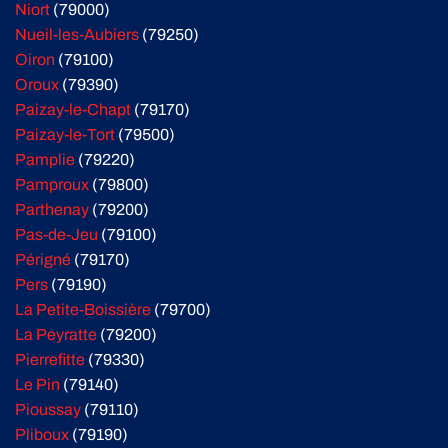
Niort
(79000)
Nueil-les-Aubiers
(79250)
Oiron
(79100)
Oroux
(79390)
Paizay-le-Chapt
(79170)
Paizay-le-Tort
(79500)
Pamplie
(79220)
Pamproux
(79800)
Parthenay
(79200)
Pas-de-Jeu
(79100)
Périgné
(79170)
Pers
(79190)
La Petite-Boissière
(79700)
La Peyratte
(79200)
Pierrefitte
(79330)
Le Pin
(79140)
Pioussay
(79110)
Pliboux
(79190)