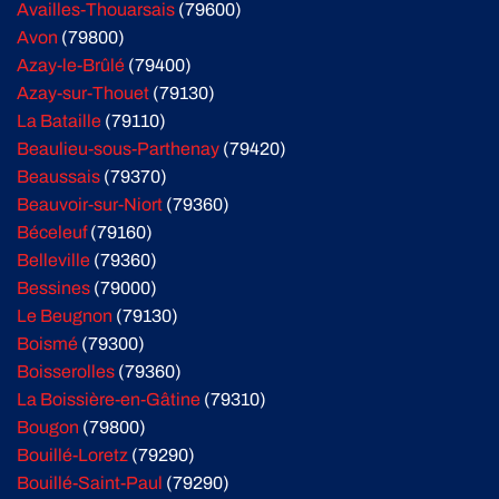
Availles-Thouarsais
(79600)
Avon
(79800)
Azay-le-Brûlé
(79400)
Azay-sur-Thouet
(79130)
La Bataille
(79110)
Beaulieu-sous-Parthenay
(79420)
Beaussais
(79370)
Beauvoir-sur-Niort
(79360)
Béceleuf
(79160)
Belleville
(79360)
Bessines
(79000)
Le Beugnon
(79130)
Boismé
(79300)
Boisserolles
(79360)
La Boissière-en-Gâtine
(79310)
Bougon
(79800)
Bouillé-Loretz
(79290)
Bouillé-Saint-Paul
(79290)