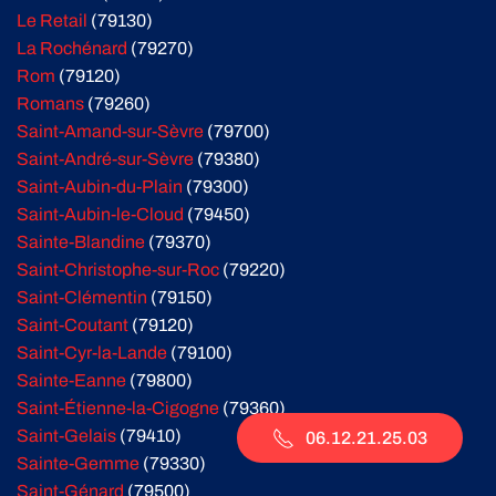
Le Retail
(79130)
La Rochénard
(79270)
Rom
(79120)
Romans
(79260)
Saint-Amand-sur-Sèvre
(79700)
Saint-André-sur-Sèvre
(79380)
Saint-Aubin-du-Plain
(79300)
Saint-Aubin-le-Cloud
(79450)
Sainte-Blandine
(79370)
Saint-Christophe-sur-Roc
(79220)
Saint-Clémentin
(79150)
Saint-Coutant
(79120)
Saint-Cyr-la-Lande
(79100)
Sainte-Eanne
(79800)
Saint-Étienne-la-Cigogne
(79360)
Saint-Gelais
(79410)
06.12.21.25.03
Sainte-Gemme
(79330)
Saint-Génard
(79500)