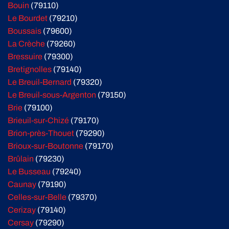
Bouin
(79110)
Le Bourdet
(79210)
Boussais
(79600)
La Crèche
(79260)
Bressuire
(79300)
Bretignolles
(79140)
Le Breuil-Bernard
(79320)
Le Breuil-sous-Argenton
(79150)
Brie
(79100)
Brieuil-sur-Chizé
(79170)
Brion-près-Thouet
(79290)
Brioux-sur-Boutonne
(79170)
Brûlain
(79230)
Le Busseau
(79240)
Caunay
(79190)
Celles-sur-Belle
(79370)
Cerizay
(79140)
Cersay
(79290)