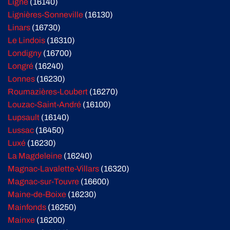
Ligné
(16140)
Lignières-Sonneville
(16130)
Linars
(16730)
Le Lindois
(16310)
Londigny
(16700)
Longré
(16240)
Lonnes
(16230)
Roumazières-Loubert
(16270)
Louzac-Saint-André
(16100)
Lupsault
(16140)
Lussac
(16450)
Luxé
(16230)
La Magdeleine
(16240)
Magnac-Lavalette-Villars
(16320)
Magnac-sur-Touvre
(16600)
Maine-de-Boixe
(16230)
Mainfonds
(16250)
Mainxe
(16200)