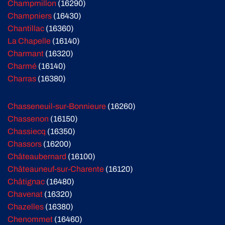
Champmillon
(16290)
Champniers
(16430)
Chantillac
(16360)
La Chapelle
(16140)
Charmant
(16320)
Charmé
(16140)
Charras
(16380)
Chasseneuil-sur-Bonnieure
(16260)
Chassenon
(16150)
Chassiecq
(16350)
Chassors
(16200)
Châteaubernard
(16100)
Châteauneuf-sur-Charente
(16120)
Châtignac
(16480)
Chavenat
(16320)
Chazelles
(16380)
Chenommet
(16460)