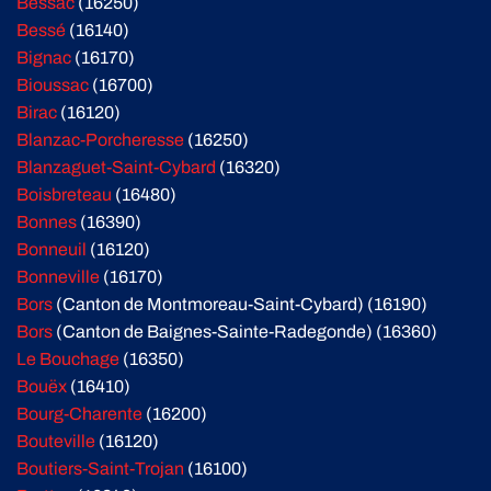
Bessac
(16250)
Bessé
(16140)
Bignac
(16170)
Bioussac
(16700)
Birac
(16120)
Blanzac-Porcheresse
(16250)
Blanzaguet-Saint-Cybard
(16320)
Boisbreteau
(16480)
Bonnes
(16390)
Bonneuil
(16120)
Bonneville
(16170)
Bors
(Canton de Montmoreau-Saint-Cybard) (16190)
Bors
(Canton de Baignes-Sainte-Radegonde) (16360)
Le Bouchage
(16350)
Bouëx
(16410)
Bourg-Charente
(16200)
Bouteville
(16120)
Boutiers-Saint-Trojan
(16100)