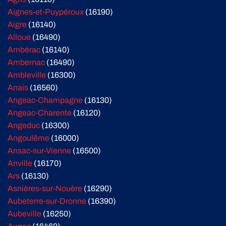
Aignes-et-Puypéroux
(16190)
Aigre
(16140)
Alloue
(16490)
Ambérac
(16140)
Ambernac
(16490)
Ambleville
(16300)
Anais
(16560)
Angeac-Champagne
(16130)
Angeac-Charente
(16120)
Angeduc
(16300)
Angoulême
(16000)
Ansac-sur-Vienne
(16500)
Anville
(16170)
Ars
(16130)
Asnières-sur-Nouère
(16290)
Aubeterre-sur-Dronne
(16390)
Aubeville
(16250)