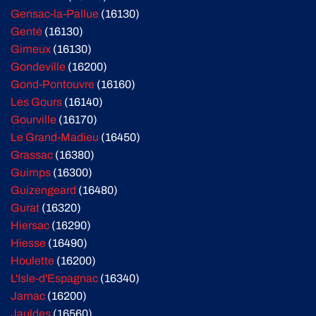
Gensac-la-Pallue
(16130)
Genté
(16130)
Gimeux
(16130)
Gondeville
(16200)
Gond-Pontouvre
(16160)
Les Gours
(16140)
Gourville
(16170)
Le Grand-Madieu
(16450)
Grassac
(16380)
Guimps
(16300)
Guizengeard
(16480)
Gurat
(16320)
Hiersac
(16290)
Hiesse
(16490)
Houlette
(16200)
L'Isle-d'Espagnac
(16340)
Jarnac
(16200)
Jauldes
(16560)