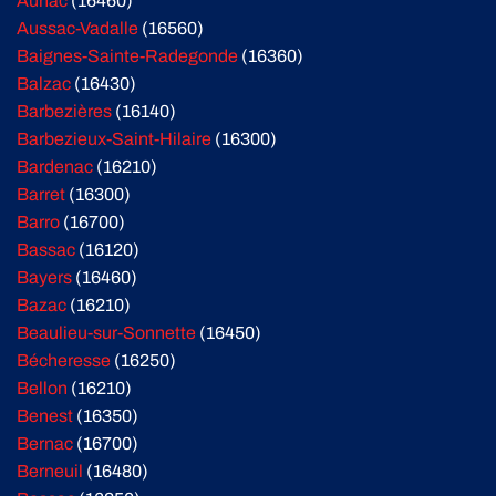
Aunac
(16460)
Aussac-Vadalle
(16560)
Baignes-Sainte-Radegonde
(16360)
Balzac
(16430)
Barbezières
(16140)
Barbezieux-Saint-Hilaire
(16300)
Bardenac
(16210)
Barret
(16300)
Barro
(16700)
Bassac
(16120)
Bayers
(16460)
Bazac
(16210)
Beaulieu-sur-Sonnette
(16450)
Bécheresse
(16250)
Bellon
(16210)
Benest
(16350)
Bernac
(16700)
Berneuil
(16480)