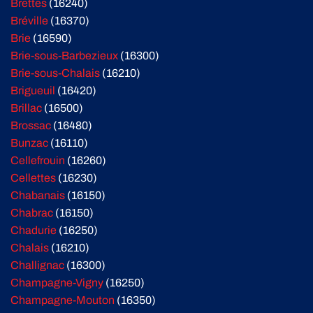
Brettes
(16240)
Bréville
(16370)
Brie
(16590)
Brie-sous-Barbezieux
(16300)
Brie-sous-Chalais
(16210)
Brigueuil
(16420)
Brillac
(16500)
Brossac
(16480)
Bunzac
(16110)
Cellefrouin
(16260)
Cellettes
(16230)
Chabanais
(16150)
Chabrac
(16150)
Chadurie
(16250)
Chalais
(16210)
Challignac
(16300)
Champagne-Vigny
(16250)
Champagne-Mouton
(16350)