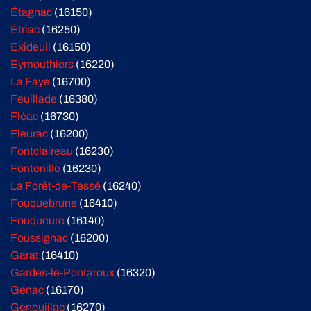
Étagnac
(16150)
Étriac
(16250)
Exideuil
(16150)
Eymouthiers
(16220)
La Faye
(16700)
Feuillade
(16380)
Fléac
(16730)
Fleurac
(16200)
Fontclaireau
(16230)
Fontenille
(16230)
La Forêt-de-Tessé
(16240)
Fouquebrune
(16410)
Fouqueure
(16140)
Foussignac
(16200)
Garat
(16410)
Gardes-le-Pontaroux
(16320)
Genac
(16170)
Genouillac
(16270)