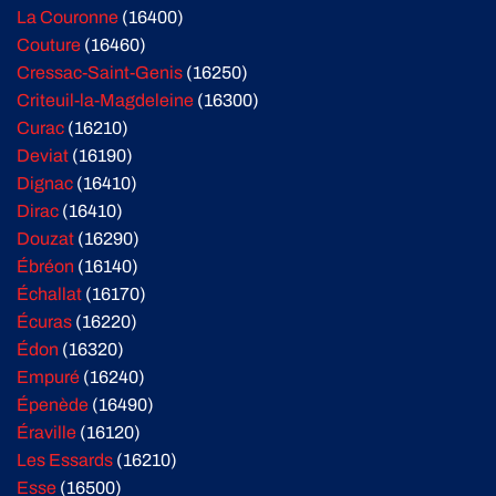
La Couronne
(16400)
Couture
(16460)
Cressac-Saint-Genis
(16250)
Criteuil-la-Magdeleine
(16300)
Curac
(16210)
Deviat
(16190)
Dignac
(16410)
Dirac
(16410)
Douzat
(16290)
Ébréon
(16140)
Échallat
(16170)
Écuras
(16220)
Édon
(16320)
Empuré
(16240)
Épenède
(16490)
Éraville
(16120)
Les Essards
(16210)
Esse
(16500)