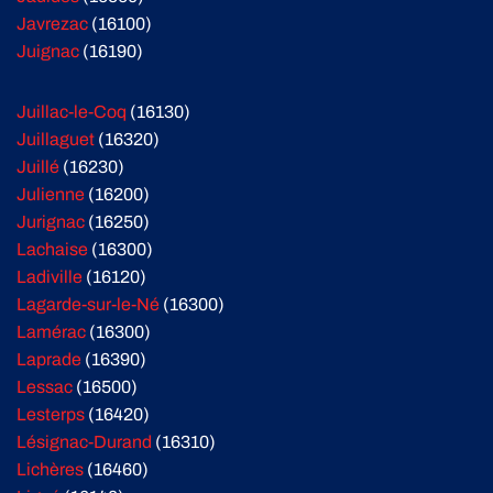
Javrezac
(16100)
Juignac
(16190)
Juillac-le-Coq
(16130)
Juillaguet
(16320)
Juillé
(16230)
Julienne
(16200)
Jurignac
(16250)
Lachaise
(16300)
Ladiville
(16120)
Lagarde-sur-le-Né
(16300)
Lamérac
(16300)
Laprade
(16390)
Lessac
(16500)
Lesterps
(16420)
Lésignac-Durand
(16310)
Lichères
(16460)