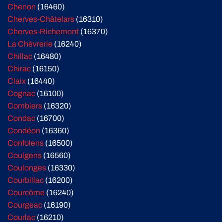
Chenon
(16460)
Cherves-Châtelars
(16310)
Cherves-Richemont
(16370)
La Chèvrerie
(16240)
Chillac
(16480)
Chirac
(16150)
Claix
(16440)
Cognac
(16100)
Combiers
(16320)
Condac
(16700)
Condéon
(16360)
Confolens
(16500)
Coulgens
(16560)
Coulonges
(16330)
Courbillac
(16200)
Courcôme
(16240)
Courgeac
(16190)
Courlac
(16210)