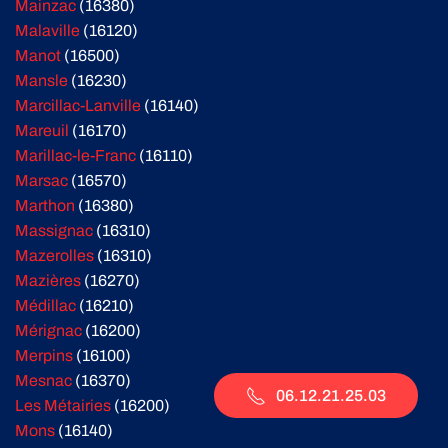
Mainzac
(16380)
Malaville
(16120)
Manot
(16500)
Mansle
(16230)
Marcillac-Lanville
(16140)
Mareuil
(16170)
Marillac-le-Franc
(16110)
Marsac
(16570)
Marthon
(16380)
Massignac
(16310)
Mazerolles
(16310)
Mazières
(16270)
Médillac
(16210)
Mérignac
(16200)
Merpins
(16100)
Mesnac
(16370)
06.12.21.25.03
Les Métairies
(16200)
Mons
(16140)