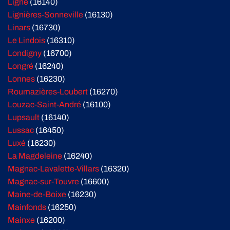
Ligné
(16140)
Lignières-Sonneville
(16130)
Linars
(16730)
Le Lindois
(16310)
Londigny
(16700)
Longré
(16240)
Lonnes
(16230)
Roumazières-Loubert
(16270)
Louzac-Saint-André
(16100)
Lupsault
(16140)
Lussac
(16450)
Luxé
(16230)
La Magdeleine
(16240)
Magnac-Lavalette-Villars
(16320)
Magnac-sur-Touvre
(16600)
Maine-de-Boixe
(16230)
Mainfonds
(16250)
Mainxe
(16200)