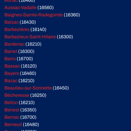
Aunac
(16460)
Aussac-Vadalle
(16560)
Baignes-Sainte-Radegonde
(16360)
Balzac
(16430)
Barbezières
(16140)
Barbezieux-Saint-Hilaire
(16300)
Bardenac
(16210)
Barret
(16300)
Barro
(16700)
Bassac
(16120)
Bayers
(16460)
Bazac
(16210)
Beaulieu-sur-Sonnette
(16450)
Bécheresse
(16250)
Bellon
(16210)
Benest
(16350)
Bernac
(16700)
Berneuil
(16480)