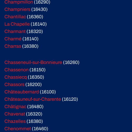
Champmillon
(16290)
Champniers
(16430)
Chantillac
(16360)
La Chapelle
(16140)
Charmant
(16320)
Charmé
(16140)
Charras
(16380)
Chasseneuil-sur-Bonnieure
(16260)
Chassenon
(16150)
Chassiecq
(16350)
Chassors
(16200)
Châteaubernard
(16100)
Châteauneuf-sur-Charente
(16120)
Châtignac
(16480)
Chavenat
(16320)
Chazelles
(16380)
Chenommet
(16460)