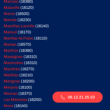
Mainzac
(16380)
Malaville
(16120)
Manot
(16500)
Mansle
(16230)
Marcillac-Lanville
(16140)
Mareuil
(16170)
Marillac-le-Franc
(16110)
Marsac
(16570)
Marthon
(16380)
Massignac
(16310)
Mazerolles
(16310)
Mazières
(16270)
Médillac
(16210)
Mérignac
(16200)
Merpins
(16100)
Mesnac
(16370)
06.12.21.25.03
Les Métairies
(16200)
Mons
(16140)