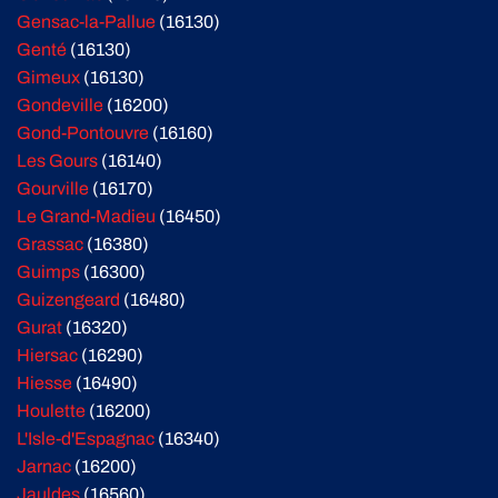
Gensac-la-Pallue
(16130)
Genté
(16130)
Gimeux
(16130)
Gondeville
(16200)
Gond-Pontouvre
(16160)
Les Gours
(16140)
Gourville
(16170)
Le Grand-Madieu
(16450)
Grassac
(16380)
Guimps
(16300)
Guizengeard
(16480)
Gurat
(16320)
Hiersac
(16290)
Hiesse
(16490)
Houlette
(16200)
L'Isle-d'Espagnac
(16340)
Jarnac
(16200)
Jauldes
(16560)