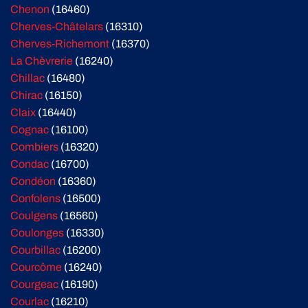
Chenon
(16460)
Cherves-Châtelars
(16310)
Cherves-Richemont
(16370)
La Chèvrerie
(16240)
Chillac
(16480)
Chirac
(16150)
Claix
(16440)
Cognac
(16100)
Combiers
(16320)
Condac
(16700)
Condéon
(16360)
Confolens
(16500)
Coulgens
(16560)
Coulonges
(16330)
Courbillac
(16200)
Courcôme
(16240)
Courgeac
(16190)
Courlac
(16210)