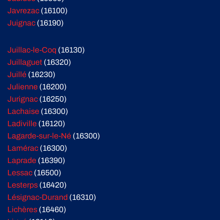
Javrezac
(16100)
Juignac
(16190)
Juillac-le-Coq
(16130)
Juillaguet
(16320)
Juillé
(16230)
Julienne
(16200)
Jurignac
(16250)
Lachaise
(16300)
Ladiville
(16120)
Lagarde-sur-le-Né
(16300)
Lamérac
(16300)
Laprade
(16390)
Lessac
(16500)
Lesterps
(16420)
Lésignac-Durand
(16310)
Lichères
(16460)