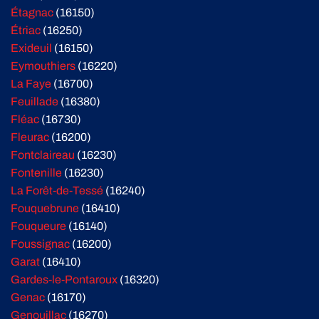
Étagnac
(16150)
Étriac
(16250)
Exideuil
(16150)
Eymouthiers
(16220)
La Faye
(16700)
Feuillade
(16380)
Fléac
(16730)
Fleurac
(16200)
Fontclaireau
(16230)
Fontenille
(16230)
La Forêt-de-Tessé
(16240)
Fouquebrune
(16410)
Fouqueure
(16140)
Foussignac
(16200)
Garat
(16410)
Gardes-le-Pontaroux
(16320)
Genac
(16170)
Genouillac
(16270)