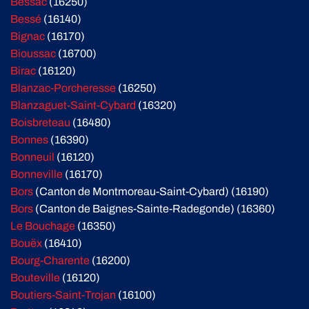
Bessac
(16250)
Bessé
(16140)
Bignac
(16170)
Bioussac
(16700)
Birac
(16120)
Blanzac-Porcheresse
(16250)
Blanzaguet-Saint-Cybard
(16320)
Boisbreteau
(16480)
Bonnes
(16390)
Bonneuil
(16120)
Bonneville
(16170)
Bors
(Canton de Montmoreau-Saint-Cybard) (16190)
Bors
(Canton de Baignes-Sainte-Radegonde) (16360)
Le Bouchage
(16350)
Bouëx
(16410)
Bourg-Charente
(16200)
Bouteville
(16120)
Boutiers-Saint-Trojan
(16100)