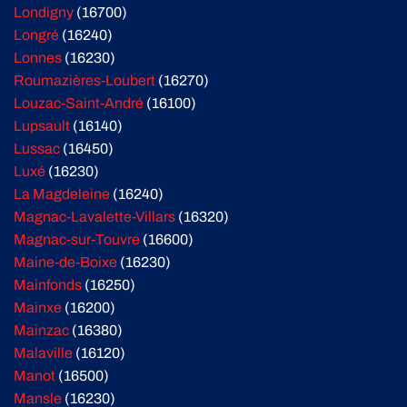
Londigny
(16700)
Longré
(16240)
Lonnes
(16230)
Roumazières-Loubert
(16270)
Louzac-Saint-André
(16100)
Lupsault
(16140)
Lussac
(16450)
Luxé
(16230)
La Magdeleine
(16240)
Magnac-Lavalette-Villars
(16320)
Magnac-sur-Touvre
(16600)
Maine-de-Boixe
(16230)
Mainfonds
(16250)
Mainxe
(16200)
Mainzac
(16380)
Malaville
(16120)
Manot
(16500)
Mansle
(16230)