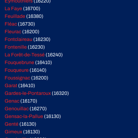
Eymouthiers
(16220)
La Faye
(16700)
Feuillade
(16380)
Fléac
(16730)
Fleurac
(16200)
Fontclaireau
(16230)
Fontenille
(16230)
La Forêt-de-Tessé
(16240)
Fouquebrune
(16410)
Fouqueure
(16140)
Foussignac
(16200)
Garat
(16410)
Gardes-le-Pontaroux
(16320)
Genac
(16170)
Genouillac
(16270)
Gensac-la-Pallue
(16130)
Genté
(16130)
Gimeux
(16130)