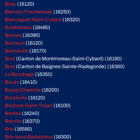
Birac
(16120)
Blanzac-Porcheresse
(16250)
Blanzaguet-Saint-Cybard
(16320)
Boisbreteau
(16480)
Bonnes
(16390)
Bonneuil
(16120)
Bonneville
(16170)
Bors
(Canton de Montmoreau-Saint-Cybard) (16190)
Bors
(Canton de Baignes-Sainte-Radegonde) (16360)
Le Bouchage
(16350)
Bouëx
(16410)
Bourg-Charente
(16200)
Bouteville
(16120)
Boutiers-Saint-Trojan
(16100)
Brettes
(16240)
Bréville
(16370)
Brie
(16590)
Brie-sous-Barbezieux
(16300)