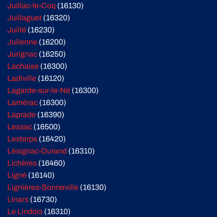
Juillac-le-Coq
(16130)
Juillaguet
(16320)
Juillé
(16230)
Julienne
(16200)
Jurignac
(16250)
Lachaise
(16300)
Ladiville
(16120)
Lagarde-sur-le-Né
(16300)
Lamérac
(16300)
Laprade
(16390)
Lessac
(16500)
Lesterps
(16420)
Lésignac-Durand
(16310)
Lichères
(16460)
Ligné
(16140)
Lignières-Sonneville
(16130)
Linars
(16730)
Le Lindois
(16310)