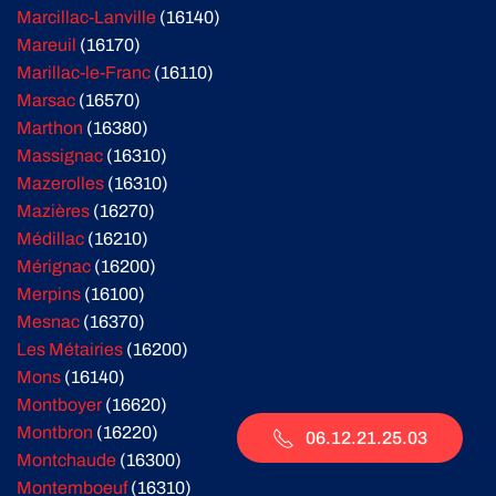
Marcillac-Lanville
(16140)
Mareuil
(16170)
Marillac-le-Franc
(16110)
Marsac
(16570)
Marthon
(16380)
Massignac
(16310)
Mazerolles
(16310)
Mazières
(16270)
Médillac
(16210)
Mérignac
(16200)
Merpins
(16100)
Mesnac
(16370)
Les Métairies
(16200)
Mons
(16140)
Montboyer
(16620)
Montbron
(16220)
06.12.21.25.03
Montchaude
(16300)
Montemboeuf
(16310)