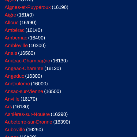
Aignes-et-Puypéroux
(16190)
Aigre
(16140)
Alloue
(16490)
Ambérac
(16140)
Ambernac
(16490)
Ambleville
(16300)
Anais
(16560)
Angeac-Champagne
(16130)
Angeac-Charente
(16120)
Angeduc
(16300)
Angoulême
(16000)
Ansac-sur-Vienne
(16500)
Anville
(16170)
Ars
(16130)
Asnières-sur-Nouère
(16290)
Aubeterre-sur-Dronne
(16390)
Aubeville
(16250)