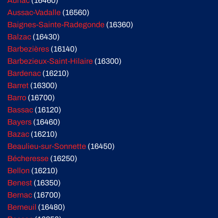
Aunac
(16460)
Aussac-Vadalle
(16560)
Baignes-Sainte-Radegonde
(16360)
Balzac
(16430)
Barbezières
(16140)
Barbezieux-Saint-Hilaire
(16300)
Bardenac
(16210)
Barret
(16300)
Barro
(16700)
Bassac
(16120)
Bayers
(16460)
Bazac
(16210)
Beaulieu-sur-Sonnette
(16450)
Bécheresse
(16250)
Bellon
(16210)
Benest
(16350)
Bernac
(16700)
Berneuil
(16480)