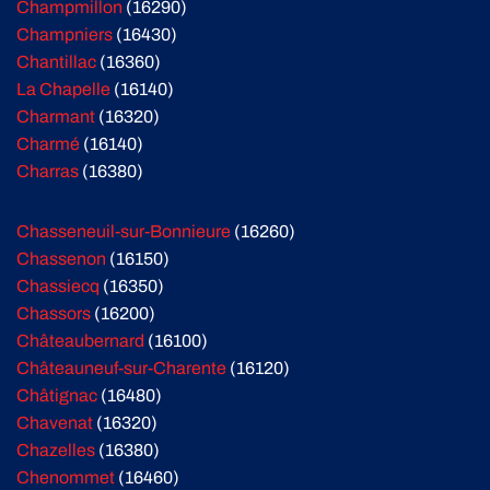
Champmillon
(16290)
Champniers
(16430)
Chantillac
(16360)
La Chapelle
(16140)
Charmant
(16320)
Charmé
(16140)
Charras
(16380)
Chasseneuil-sur-Bonnieure
(16260)
Chassenon
(16150)
Chassiecq
(16350)
Chassors
(16200)
Châteaubernard
(16100)
Châteauneuf-sur-Charente
(16120)
Châtignac
(16480)
Chavenat
(16320)
Chazelles
(16380)
Chenommet
(16460)