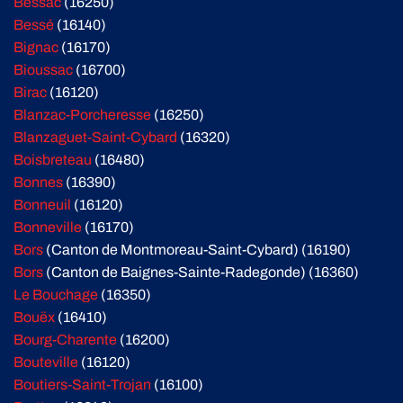
Bessac
(16250)
Bessé
(16140)
Bignac
(16170)
Bioussac
(16700)
Birac
(16120)
Blanzac-Porcheresse
(16250)
Blanzaguet-Saint-Cybard
(16320)
Boisbreteau
(16480)
Bonnes
(16390)
Bonneuil
(16120)
Bonneville
(16170)
Bors
(Canton de Montmoreau-Saint-Cybard) (16190)
Bors
(Canton de Baignes-Sainte-Radegonde) (16360)
Le Bouchage
(16350)
Bouëx
(16410)
Bourg-Charente
(16200)
Bouteville
(16120)
Boutiers-Saint-Trojan
(16100)