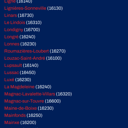
Ligné
(16140)
Lignières-Sonneville
(16130)
Linars
(16730)
Le Lindois
(16310)
Londigny
(16700)
Longré
(16240)
Lonnes
(16230)
Roumazières-Loubert
(16270)
Louzac-Saint-André
(16100)
Lupsault
(16140)
Lussac
(16450)
Luxé
(16230)
La Magdeleine
(16240)
Magnac-Lavalette-Villars
(16320)
Magnac-sur-Touvre
(16600)
Maine-de-Boixe
(16230)
Mainfonds
(16250)
Mainxe
(16200)