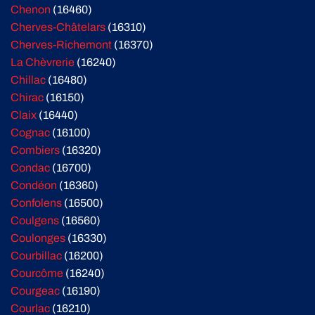
Chenon
(16460)
Cherves-Châtelars
(16310)
Cherves-Richemont
(16370)
La Chèvrerie
(16240)
Chillac
(16480)
Chirac
(16150)
Claix
(16440)
Cognac
(16100)
Combiers
(16320)
Condac
(16700)
Condéon
(16360)
Confolens
(16500)
Coulgens
(16560)
Coulonges
(16330)
Courbillac
(16200)
Courcôme
(16240)
Courgeac
(16190)
Courlac
(16210)