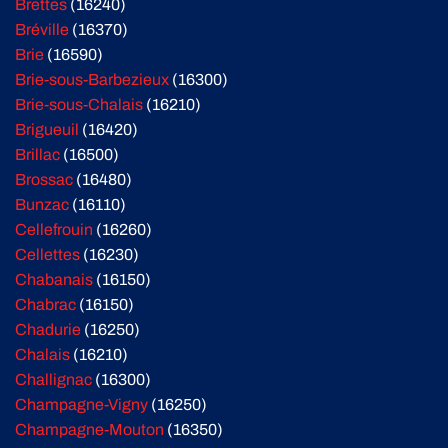
Brettes
(16240)
Bréville
(16370)
Brie
(16590)
Brie-sous-Barbezieux
(16300)
Brie-sous-Chalais
(16210)
Brigueuil
(16420)
Brillac
(16500)
Brossac
(16480)
Bunzac
(16110)
Cellefrouin
(16260)
Cellettes
(16230)
Chabanais
(16150)
Chabrac
(16150)
Chadurie
(16250)
Chalais
(16210)
Challignac
(16300)
Champagne-Vigny
(16250)
Champagne-Mouton
(16350)