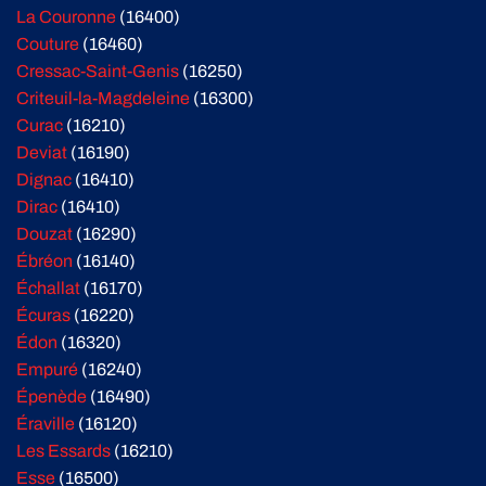
La Couronne
(16400)
Couture
(16460)
Cressac-Saint-Genis
(16250)
Criteuil-la-Magdeleine
(16300)
Curac
(16210)
Deviat
(16190)
Dignac
(16410)
Dirac
(16410)
Douzat
(16290)
Ébréon
(16140)
Échallat
(16170)
Écuras
(16220)
Édon
(16320)
Empuré
(16240)
Épenède
(16490)
Éraville
(16120)
Les Essards
(16210)
Esse
(16500)