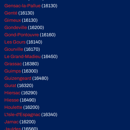
Gensac-la-Pallue
(16130)
Genté
(16130)
Gimeux
(16130)
Gondeville
(16200)
Gond-Pontouvre
(16160)
Les Gours
(16140)
Gourville
(16170)
Le Grand-Madieu
(16450)
Grassac
(16380)
Guimps
(16300)
Guizengeard
(16480)
Gurat
(16320)
Hiersac
(16290)
Hiesse
(16490)
Houlette
(16200)
L'Isle-d'Espagnac
(16340)
Jarnac
(16200)
Jauldes
(16560)