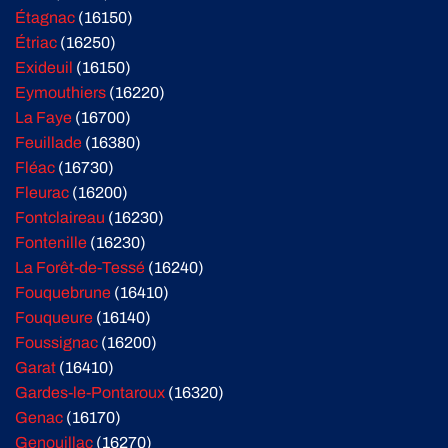
Étagnac
(16150)
Étriac
(16250)
Exideuil
(16150)
Eymouthiers
(16220)
La Faye
(16700)
Feuillade
(16380)
Fléac
(16730)
Fleurac
(16200)
Fontclaireau
(16230)
Fontenille
(16230)
La Forêt-de-Tessé
(16240)
Fouquebrune
(16410)
Fouqueure
(16140)
Foussignac
(16200)
Garat
(16410)
Gardes-le-Pontaroux
(16320)
Genac
(16170)
Genouillac
(16270)