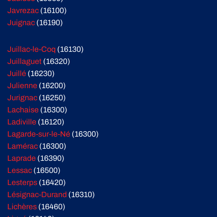
Javrezac
(16100)
Juignac
(16190)
Juillac-le-Coq
(16130)
Juillaguet
(16320)
Juillé
(16230)
Julienne
(16200)
Jurignac
(16250)
Lachaise
(16300)
Ladiville
(16120)
Lagarde-sur-le-Né
(16300)
Lamérac
(16300)
Laprade
(16390)
Lessac
(16500)
Lesterps
(16420)
Lésignac-Durand
(16310)
Lichères
(16460)