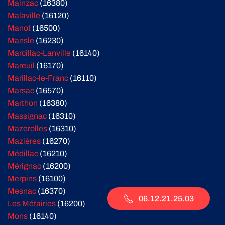
Mainzac
(16380)
Malaville
(16120)
Manot
(16500)
Mansle
(16230)
Marcillac-Lanville
(16140)
Mareuil
(16170)
Marillac-le-Franc
(16110)
Marsac
(16570)
Marthon
(16380)
Massignac
(16310)
Mazerolles
(16310)
Mazières
(16270)
Médillac
(16210)
Mérignac
(16200)
Merpins
(16100)
Mesnac
(16370)
06.12.21.25.03
Les Métairies
(16200)
Mons
(16140)