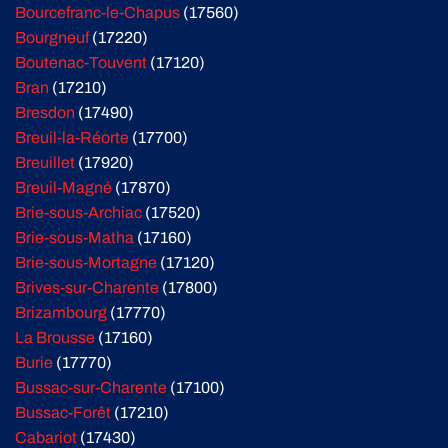
Bourcefranc-le-Chapus
(17560)
Bourgneuf
(17220)
Boutenac-Touvent
(17120)
Bran
(17210)
Bresdon
(17490)
Breuil-la-Réorte
(17700)
Breuillet
(17920)
Breuil-Magné
(17870)
Brie-sous-Archiac
(17520)
Brie-sous-Matha
(17160)
Brie-sous-Mortagne
(17120)
Brives-sur-Charente
(17800)
Brizambourg
(17770)
La Brousse
(17160)
Burie
(17770)
Bussac-sur-Charente
(17100)
Bussac-Forêt
(17210)
Cabariot
(17430)