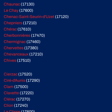
Chaunac
(17130)
Le Chay
(17600)
Chenac-Saint-Seurin-d'Uzet
(17120)
Chepniers
(17210)
Chérac
(17610)
Cherbonnières
(17470)
Chermignac
(17460)
Chervettes
(17380)
Chevanceaux
(17210)
Chives
(17510)
Cierzac
(17520)
Ciré-d'Aunis
(17290)
Clam
(17500)
Clavette
(17220)
Clérac
(17270)
Clion
(17240)
La Clisse
(17600)