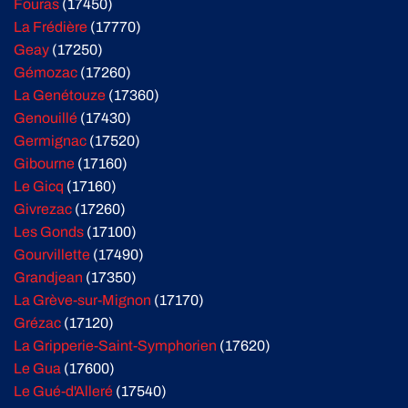
Fouras
(17450)
La Frédière
(17770)
Geay
(17250)
Gémozac
(17260)
La Genétouze
(17360)
Genouillé
(17430)
Germignac
(17520)
Gibourne
(17160)
Le Gicq
(17160)
Givrezac
(17260)
Les Gonds
(17100)
Gourvillette
(17490)
Grandjean
(17350)
La Grève-sur-Mignon
(17170)
Grézac
(17120)
La Gripperie-Saint-Symphorien
(17620)
Le Gua
(17600)
Le Gué-d'Alleré
(17540)