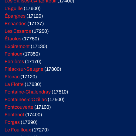
Les Églises-d'Argenteuil
(17400)
L'Éguille
(17600)
Épargnes
(17120)
Esnandes
(17137)
Les Essards
(17250)
Étaules
(17750)
Expiremont
(17130)
Fenioux
(17350)
Ferrières
(17170)
Fléac-sur-Seugne
(17800)
Floirac
(17120)
La Flotte
(17630)
Fontaine-Chalendray
(17510)
Fontaines-d'Ozillac
(17500)
Fontcouverte
(17100)
Fontenet
(17400)
Forges
(17290)
Le Fouilloux
(17270)