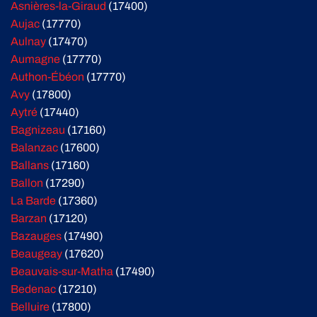
Asnières-la-Giraud
(17400)
Aujac
(17770)
Aulnay
(17470)
Aumagne
(17770)
Authon-Ébéon
(17770)
Avy
(17800)
Aytré
(17440)
Bagnizeau
(17160)
Balanzac
(17600)
Ballans
(17160)
Ballon
(17290)
La Barde
(17360)
Barzan
(17120)
Bazauges
(17490)
Beaugeay
(17620)
Beauvais-sur-Matha
(17490)
Bedenac
(17210)
Belluire
(17800)