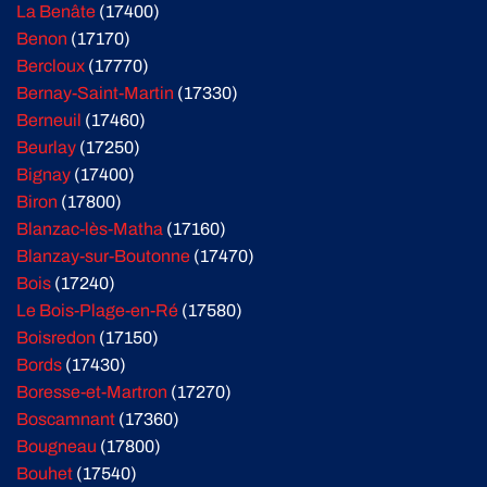
La Benâte
(17400)
Benon
(17170)
Bercloux
(17770)
Bernay-Saint-Martin
(17330)
Berneuil
(17460)
Beurlay
(17250)
Bignay
(17400)
Biron
(17800)
Blanzac-lès-Matha
(17160)
Blanzay-sur-Boutonne
(17470)
Bois
(17240)
Le Bois-Plage-en-Ré
(17580)
Boisredon
(17150)
Bords
(17430)
Boresse-et-Martron
(17270)
Boscamnant
(17360)
Bougneau
(17800)
Bouhet
(17540)