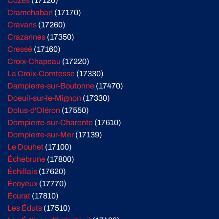
Cozes
(17120)
Cramchaban
(17170)
Cravans
(17260)
Crazannes
(17350)
Cressé
(17160)
Croix-Chapeau
(17220)
La Croix-Comtesse
(17330)
Dampierre-sur-Boutonne
(17470)
Doeuil-sur-le-Mignon
(17330)
Dolus-d'Oléron
(17550)
Dompierre-sur-Charente
(17610)
Dompierre-sur-Mer
(17139)
Le Douhet
(17100)
Échebrune
(17800)
Échillais
(17620)
Écoyeux
(17770)
Écurat
(17810)
Les Éduts
(17510)