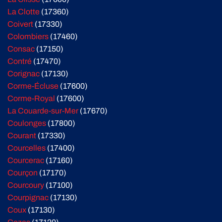
La Clotte
(17360)
Coivert
(17330)
Colombiers
(17460)
Consac
(17150)
Contré
(17470)
Corignac
(17130)
Corme-Écluse
(17600)
Corme-Royal
(17600)
La Couarde-sur-Mer
(17670)
Coulonges
(17800)
Courant
(17330)
Courcelles
(17400)
Courcerac
(17160)
Courçon
(17170)
Courcoury
(17100)
Courpignac
(17130)
Coux
(17130)