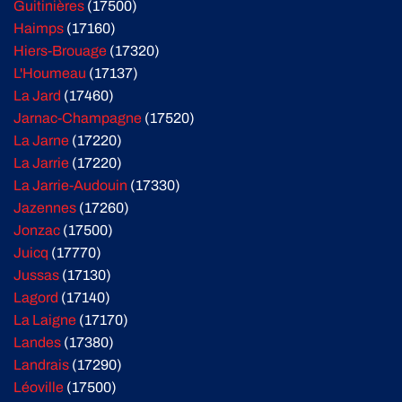
Guitinières
(17500)
Haimps
(17160)
Hiers-Brouage
(17320)
L'Houmeau
(17137)
La Jard
(17460)
Jarnac-Champagne
(17520)
La Jarne
(17220)
La Jarrie
(17220)
La Jarrie-Audouin
(17330)
Jazennes
(17260)
Jonzac
(17500)
Juicq
(17770)
Jussas
(17130)
Lagord
(17140)
La Laigne
(17170)
Landes
(17380)
Landrais
(17290)
Léoville
(17500)