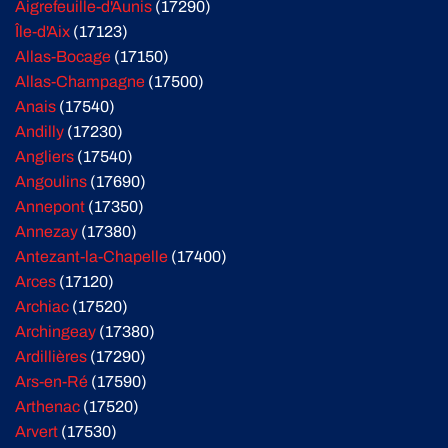
Aigrefeuille-d'Aunis
(17290)
Île-d'Aix
(17123)
Allas-Bocage
(17150)
Allas-Champagne
(17500)
Anais
(17540)
Andilly
(17230)
Angliers
(17540)
Angoulins
(17690)
Annepont
(17350)
Annezay
(17380)
Antezant-la-Chapelle
(17400)
Arces
(17120)
Archiac
(17520)
Archingeay
(17380)
Ardillières
(17290)
Ars-en-Ré
(17590)
Arthenac
(17520)
Arvert
(17530)