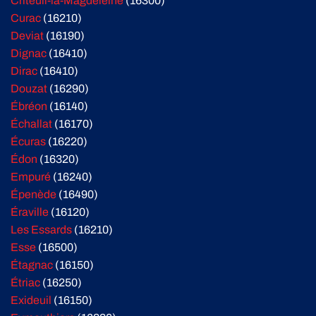
Criteuil-la-Magdeleine
(16300)
Curac
(16210)
Deviat
(16190)
Dignac
(16410)
Dirac
(16410)
Douzat
(16290)
Ébréon
(16140)
Échallat
(16170)
Écuras
(16220)
Édon
(16320)
Empuré
(16240)
Épenède
(16490)
Éraville
(16120)
Les Essards
(16210)
Esse
(16500)
Étagnac
(16150)
Étriac
(16250)
Exideuil
(16150)