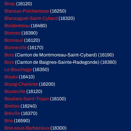
Birac
(16120)
Blanzac-Porcheresse
(16250)
Blanzaguet-Saint-Cybard
(16320)
Boisbreteau
(16480)
Bonnes
(16390)
Bonneuil
(16120)
Bonneville
(16170)
Bors
(Canton de Montmoreau-Saint-Cybard) (16190)
Bors
(Canton de Baignes-Sainte-Radegonde) (16360)
Le Bouchage
(16350)
Bouëx
(16410)
Bourg-Charente
(16200)
Bouteville
(16120)
Boutiers-Saint-Trojan
(16100)
Brettes
(16240)
Bréville
(16370)
Brie
(16590)
Brie-sous-Barbezieux
(16300)