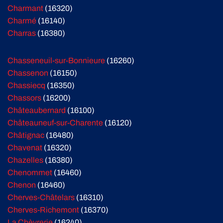
Charmant
(16320)
Charmé
(16140)
Charras
(16380)
Chasseneuil-sur-Bonnieure
(16260)
Chassenon
(16150)
Chassiecq
(16350)
Chassors
(16200)
Châteaubernard
(16100)
Châteauneuf-sur-Charente
(16120)
Châtignac
(16480)
Chavenat
(16320)
Chazelles
(16380)
Chenommet
(16460)
Chenon
(16460)
Cherves-Châtelars
(16310)
Cherves-Richemont
(16370)
La Chèvrerie
(16240)