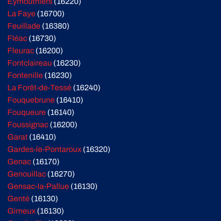
Eymouthiers
(16220)
La Faye
(16700)
Feuillade
(16380)
Fléac
(16730)
Fleurac
(16200)
Fontclaireau
(16230)
Fontenille
(16230)
La Forêt-de-Tessé
(16240)
Fouquebrune
(16410)
Fouqueure
(16140)
Foussignac
(16200)
Garat
(16410)
Gardes-le-Pontaroux
(16320)
Genac
(16170)
Genouillac
(16270)
Gensac-la-Pallue
(16130)
Genté
(16130)
Gimeux
(16130)