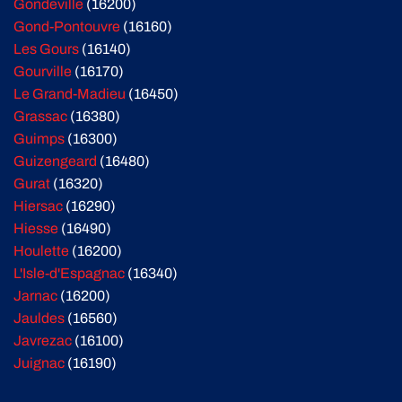
Gondeville
(16200)
Gond-Pontouvre
(16160)
Les Gours
(16140)
Gourville
(16170)
Le Grand-Madieu
(16450)
Grassac
(16380)
Guimps
(16300)
Guizengeard
(16480)
Gurat
(16320)
Hiersac
(16290)
Hiesse
(16490)
Houlette
(16200)
L'Isle-d'Espagnac
(16340)
Jarnac
(16200)
Jauldes
(16560)
Javrezac
(16100)
Juignac
(16190)