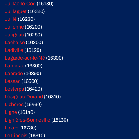
Juillac-le-Coq
(16130)
Juillaguet
(16320)
Juillé
(16230)
Julienne
(16200)
Jurignac
(16250)
Lachaise
(16300)
Ladiville
(16120)
Lagarde-sur-le-Né
(16300)
Lamérac
(16300)
Laprade
(16390)
Lessac
(16500)
Lesterps
(16420)
Lésignac-Durand
(16310)
Lichères
(16460)
Ligné
(16140)
Lignières-Sonneville
(16130)
Linars
(16730)
Le Lindois
(16310)