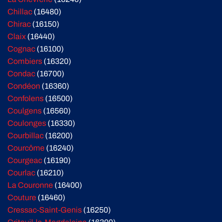
Chillac
(16480)
Chirac
(16150)
Claix
(16440)
Cognac
(16100)
Combiers
(16320)
Condac
(16700)
Condéon
(16360)
Confolens
(16500)
Coulgens
(16560)
Coulonges
(16330)
Courbillac
(16200)
Courcôme
(16240)
Courgeac
(16190)
Courlac
(16210)
La Couronne
(16400)
Couture
(16460)
Cressac-Saint-Genis
(16250)