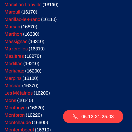
Marcillac-Lanville
(16140)
Mareuil
(16170)
Marillac-le-Franc
(16110)
Marsac
(16570)
Marthon
(16380)
Massignac
(16310)
Mazerolles
(16310)
Mazières
(16270)
Médillac
(16210)
Mérignac
(16200)
Merpins
(16100)
Mesnac
(16370)
Les Métairies
(16200)
Mons
(16140)
Montboyer
(16620)
Montbron
(16220)
06.12.21.25.03
Montchaude
(16300)
Montemboeuf
(16310)