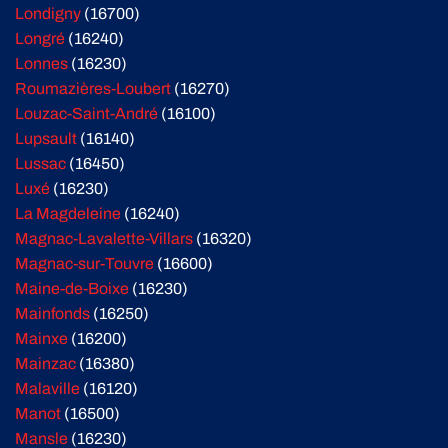
Londigny
(16700)
Longré
(16240)
Lonnes
(16230)
Roumazières-Loubert
(16270)
Louzac-Saint-André
(16100)
Lupsault
(16140)
Lussac
(16450)
Luxé
(16230)
La Magdeleine
(16240)
Magnac-Lavalette-Villars
(16320)
Magnac-sur-Touvre
(16600)
Maine-de-Boixe
(16230)
Mainfonds
(16250)
Mainxe
(16200)
Mainzac
(16380)
Malaville
(16120)
Manot
(16500)
Mansle
(16230)