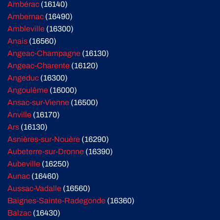
Ambérac
(16140)
Ambernac
(16490)
Ambleville
(16300)
Anais
(16560)
Angeac-Champagne
(16130)
Angeac-Charente
(16120)
Angeduc
(16300)
Angoulême
(16000)
Ansac-sur-Vienne
(16500)
Anville
(16170)
Ars
(16130)
Asnières-sur-Nouère
(16290)
Aubeterre-sur-Dronne
(16390)
Aubeville
(16250)
Aunac
(16460)
Aussac-Vadalle
(16560)
Baignes-Sainte-Radegonde
(16360)
Balzac
(16430)