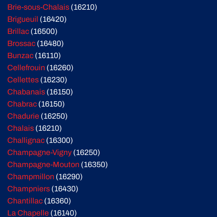
Brie-sous-Chalais
(16210)
Brigueuil
(16420)
Brillac
(16500)
Brossac
(16480)
Bunzac
(16110)
Cellefrouin
(16260)
Cellettes
(16230)
Chabanais
(16150)
Chabrac
(16150)
Chadurie
(16250)
Chalais
(16210)
Challignac
(16300)
Champagne-Vigny
(16250)
Champagne-Mouton
(16350)
Champmillon
(16290)
Champniers
(16430)
Chantillac
(16360)
La Chapelle
(16140)