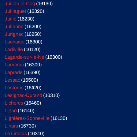
Juillac-le-Coq
(16130)
Juillaguet
(16320)
Juillé
(16230)
Julienne
(16200)
Jurignac
(16250)
Lachaise
(16300)
Ladiville
(16120)
Lagarde-sur-le-Né
(16300)
Lamérac
(16300)
Laprade
(16390)
Lessac
(16500)
Lesterps
(16420)
Lésignac-Durand
(16310)
Lichères
(16460)
Ligné
(16140)
Lignières-Sonneville
(16130)
Linars
(16730)
Le Lindois
(16310)