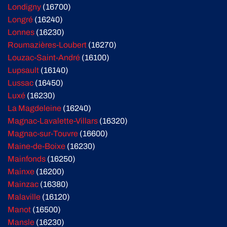
Londigny
(16700)
Longré
(16240)
Lonnes
(16230)
Roumazières-Loubert
(16270)
Louzac-Saint-André
(16100)
Lupsault
(16140)
Lussac
(16450)
Luxé
(16230)
La Magdeleine
(16240)
Magnac-Lavalette-Villars
(16320)
Magnac-sur-Touvre
(16600)
Maine-de-Boixe
(16230)
Mainfonds
(16250)
Mainxe
(16200)
Mainzac
(16380)
Malaville
(16120)
Manot
(16500)
Mansle
(16230)