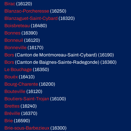
Birac
(16120)
Blanzac-Porcheresse
(16250)
Blanzaguet-Saint-Cybard
(16320)
Boisbreteau
(16480)
Bonnes
(16390)
Bonneuil
(16120)
Bonneville
(16170)
Bors
(Canton de Montmoreau-Saint-Cybard) (16190)
Bors
(Canton de Baignes-Sainte-Radegonde) (16360)
Le Bouchage
(16350)
Bouëx
(16410)
Bourg-Charente
(16200)
Bouteville
(16120)
Boutiers-Saint-Trojan
(16100)
Brettes
(16240)
Bréville
(16370)
Brie
(16590)
Brie-sous-Barbezieux
(16300)