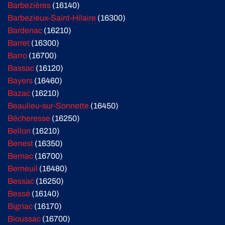
Barbezières
(16140)
Barbezieux-Saint-Hilaire
(16300)
Bardenac
(16210)
Barret
(16300)
Barro
(16700)
Bassac
(16120)
Bayers
(16460)
Bazac
(16210)
Beaulieu-sur-Sonnette
(16450)
Bécheresse
(16250)
Bellon
(16210)
Benest
(16350)
Bernac
(16700)
Berneuil
(16480)
Bessac
(16250)
Bessé
(16140)
Bignac
(16170)
Bioussac
(16700)