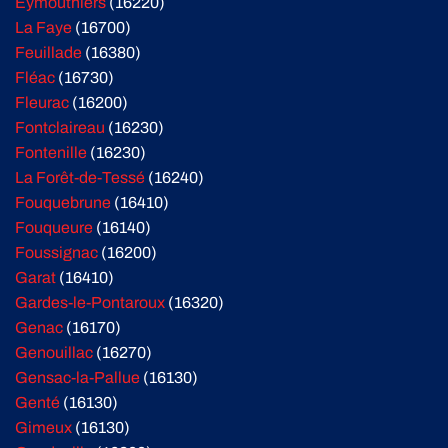
Eymouthiers
(16220)
La Faye
(16700)
Feuillade
(16380)
Fléac
(16730)
Fleurac
(16200)
Fontclaireau
(16230)
Fontenille
(16230)
La Forêt-de-Tessé
(16240)
Fouquebrune
(16410)
Fouqueure
(16140)
Foussignac
(16200)
Garat
(16410)
Gardes-le-Pontaroux
(16320)
Genac
(16170)
Genouillac
(16270)
Gensac-la-Pallue
(16130)
Genté
(16130)
Gimeux
(16130)