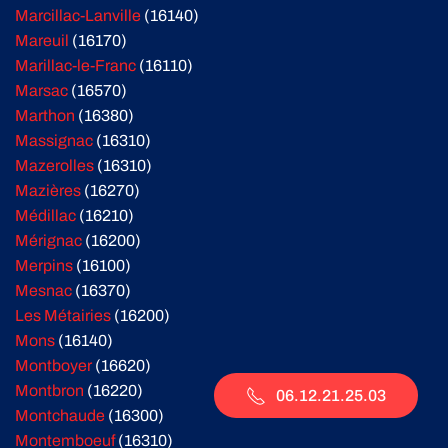
Marcillac-Lanville
(16140)
Mareuil
(16170)
Marillac-le-Franc
(16110)
Marsac
(16570)
Marthon
(16380)
Massignac
(16310)
Mazerolles
(16310)
Mazières
(16270)
Médillac
(16210)
Mérignac
(16200)
Merpins
(16100)
Mesnac
(16370)
Les Métairies
(16200)
Mons
(16140)
Montboyer
(16620)
Montbron
(16220)
06.12.21.25.03
Montchaude
(16300)
Montemboeuf
(16310)