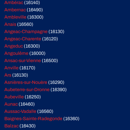
Ambérac
(16140)
Ambernac
(16490)
Ambleville
(16300)
Anais
(16560)
Angeac-Champagne
(16130)
Angeac-Charente
(16120)
Angeduc
(16300)
Angoulême
(16000)
Ansac-sur-Vienne
(16500)
Anville
(16170)
Ars
(16130)
Asnières-sur-Nouère
(16290)
Aubeterre-sur-Dronne
(16390)
Aubeville
(16250)
Aunac
(16460)
Aussac-Vadalle
(16560)
Baignes-Sainte-Radegonde
(16360)
Balzac
(16430)