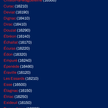
Criteuil-la-Magdeleine
(16300)
Curac
(16210)
Deviat
(16190)
Dignac
(16410)
Dirac
(16410)
Douzat
(16290)
Ébréon
(16140)
Échallat
(16170)
Écuras
(16220)
Édon
(16320)
Empuré
(16240)
Épenède
(16490)
Éraville
(16120)
Les Essards
(16210)
Esse
(16500)
Étagnac
(16150)
Étriac
(16250)
Exideuil
(16150)