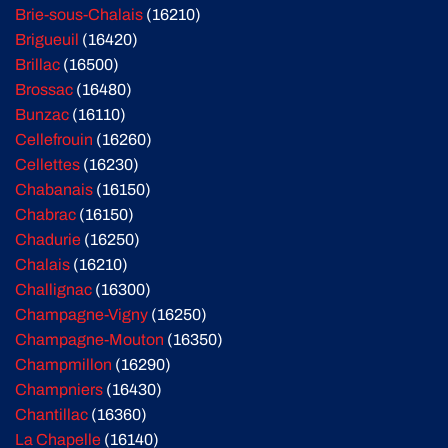
Brie-sous-Chalais
(16210)
Brigueuil
(16420)
Brillac
(16500)
Brossac
(16480)
Bunzac
(16110)
Cellefrouin
(16260)
Cellettes
(16230)
Chabanais
(16150)
Chabrac
(16150)
Chadurie
(16250)
Chalais
(16210)
Challignac
(16300)
Champagne-Vigny
(16250)
Champagne-Mouton
(16350)
Champmillon
(16290)
Champniers
(16430)
Chantillac
(16360)
La Chapelle
(16140)