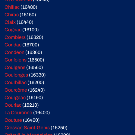
Chillac
(16480)
Chirac
(16150)
Claix
(16440)
Cognac
(16100)
Combiers
(16320)
Condac
(16700)
Condéon
(16360)
Confolens
(16500)
Coulgens
(16560)
Coulonges
(16330)
Courbillac
(16200)
Courcôme
(16240)
Courgeac
(16190)
Courlac
(16210)
La Couronne
(16400)
Couture
(16460)
Cressac-Saint-Genis
(16250)