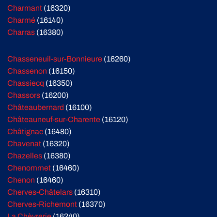
Charmant
(16320)
Charmé
(16140)
Charras
(16380)
Chasseneuil-sur-Bonnieure
(16260)
Chassenon
(16150)
Chassiecq
(16350)
Chassors
(16200)
Châteaubernard
(16100)
Châteauneuf-sur-Charente
(16120)
Châtignac
(16480)
Chavenat
(16320)
Chazelles
(16380)
Chenommet
(16460)
Chenon
(16460)
Cherves-Châtelars
(16310)
Cherves-Richemont
(16370)
La Chèvrerie
(16240)