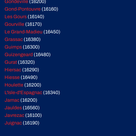
Gondeville
(16200)
Gond-Pontouvre
(16160)
Les Gours
(16140)
Gourville
(16170)
Le Grand-Madieu
(16450)
Grassac
(16380)
Guimps
(16300)
Guizengeard
(16480)
Gurat
(16320)
Hiersac
(16290)
Hiesse
(16490)
Houlette
(16200)
L'Isle-d'Espagnac
(16340)
Jarnac
(16200)
Jauldes
(16560)
Javrezac
(16100)
Juignac
(16190)