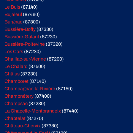
Le Buis
(87140)
Bujaleuf
(87460)
Burgnac
(87800)
Bussière-Boffy
(87330)
Bussière-Galant
(87230)
Bussière-Poitevine
(87320)
Les Cars
(87230)
Chaillac-sur-Vienne
(87200)
Le Chalard
(87500)
Châlus
(87230)
Chamboret
(87140)
Champagnac-la-Rivière
(87150)
Champnétery
(87400)
Champsac
(87230)
La Chapelle-Montbrandeix
(87440)
Chaptelat
(87270)
Château-Chervix
(87380)