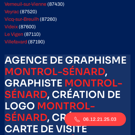
Verneuil-sur-Vienne
(87430)
Veyrac
(87520)
Vicq-sur-Breuilh
(87260)
Videix
(87600)
Le Vigen
(87110)
Villefavard
(87190)
AGENCE DE GRAPHISME
MONTROL-SÉNARD
,
GRAPHISTE
MONTROL-
SÉNARD
, CRÉATION DE
LOGO
MONTROL-
SÉNARD
, CRÉATION DE
06.12.21.25.03
CARTE DE VISITE