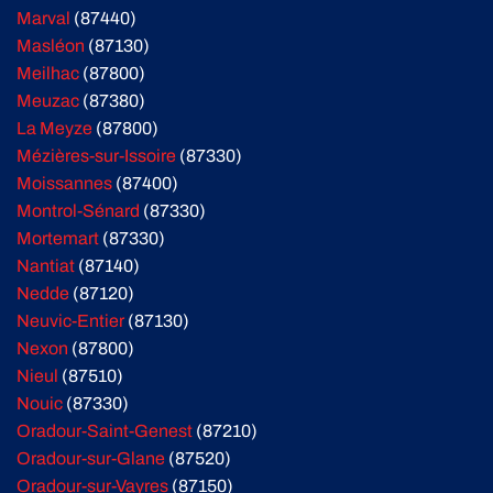
Marval
(87440)
Masléon
(87130)
Meilhac
(87800)
Meuzac
(87380)
La Meyze
(87800)
Mézières-sur-Issoire
(87330)
Moissannes
(87400)
Montrol-Sénard
(87330)
Mortemart
(87330)
Nantiat
(87140)
Nedde
(87120)
Neuvic-Entier
(87130)
Nexon
(87800)
Nieul
(87510)
Nouic
(87330)
Oradour-Saint-Genest
(87210)
Oradour-sur-Glane
(87520)
Oradour-sur-Vayres
(87150)