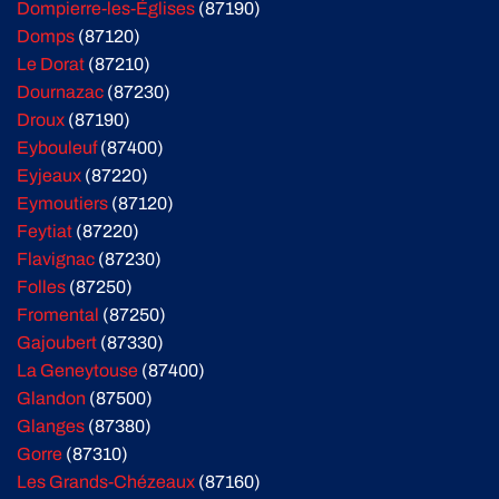
Dompierre-les-Églises
(87190)
Domps
(87120)
Le Dorat
(87210)
Dournazac
(87230)
Droux
(87190)
Eybouleuf
(87400)
Eyjeaux
(87220)
Eymoutiers
(87120)
Feytiat
(87220)
Flavignac
(87230)
Folles
(87250)
Fromental
(87250)
Gajoubert
(87330)
La Geneytouse
(87400)
Glandon
(87500)
Glanges
(87380)
Gorre
(87310)
Les Grands-Chézeaux
(87160)