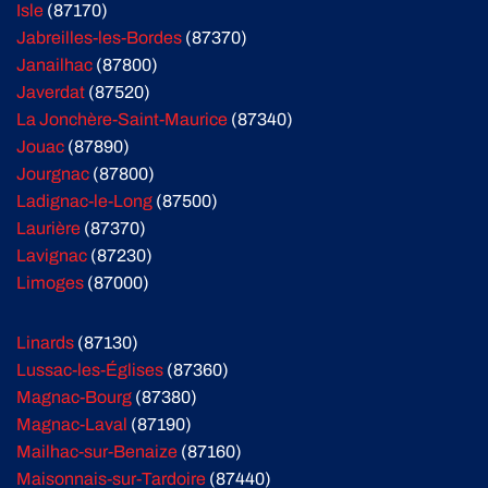
Isle
(87170)
Jabreilles-les-Bordes
(87370)
Janailhac
(87800)
Javerdat
(87520)
La Jonchère-Saint-Maurice
(87340)
Jouac
(87890)
Jourgnac
(87800)
Ladignac-le-Long
(87500)
Laurière
(87370)
Lavignac
(87230)
Limoges
(87000)
Linards
(87130)
Lussac-les-Églises
(87360)
Magnac-Bourg
(87380)
Magnac-Laval
(87190)
Mailhac-sur-Benaize
(87160)
Maisonnais-sur-Tardoire
(87440)