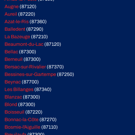
Augne
(87120)
Aureil
(87220)
Azat-le-Ris
(87360)
Balledent
(87290)
La Bazeuge
(87210)
Beaumont-du-Lac
(87120)
Bellac
(87300)
Berneuil
(87300)
Bersac-sur-Rivalier
(87370)
Bessines-sur-Gartempe
(87250)
Beynac
(87700)
Les Billanges
(87340)
Blanzac
(87300)
Blond
(87300)
Boisseuil
(87220)
Bonnac-la-Côte
(87270)
Bosmie-l'Aiguille
(87110)
Breuilaufa
(87300)