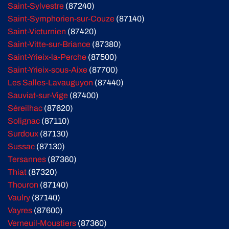
Saint-Sylvestre
(87240)
Saint-Symphorien-sur-Couze
(87140)
Saint-Victurnien
(87420)
Saint-Vitte-sur-Briance
(87380)
Saint-Yrieix-la-Perche
(87500)
Saint-Yrieix-sous-Aixe
(87700)
Les Salles-Lavauguyon
(87440)
Sauviat-sur-Vige
(87400)
Séreilhac
(87620)
Solignac
(87110)
Surdoux
(87130)
Sussac
(87130)
Tersannes
(87360)
Thiat
(87320)
Thouron
(87140)
Vaulry
(87140)
Vayres
(87600)
Verneuil-Moustiers
(87360)