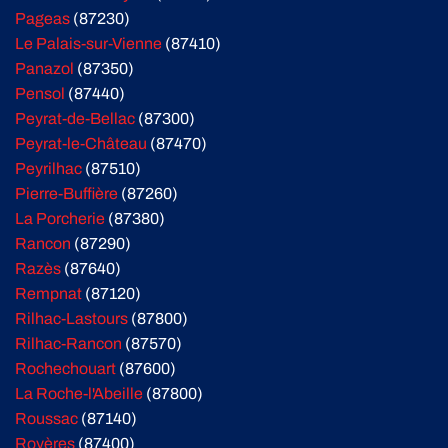
Pageas
(87230)
Le Palais-sur-Vienne
(87410)
Panazol
(87350)
Pensol
(87440)
Peyrat-de-Bellac
(87300)
Peyrat-le-Château
(87470)
Peyrilhac
(87510)
Pierre-Buffière
(87260)
La Porcherie
(87380)
Rancon
(87290)
Razès
(87640)
Rempnat
(87120)
Rilhac-Lastours
(87800)
Rilhac-Rancon
(87570)
Rochechouart
(87600)
La Roche-l'Abeille
(87800)
Roussac
(87140)
Royères
(87400)