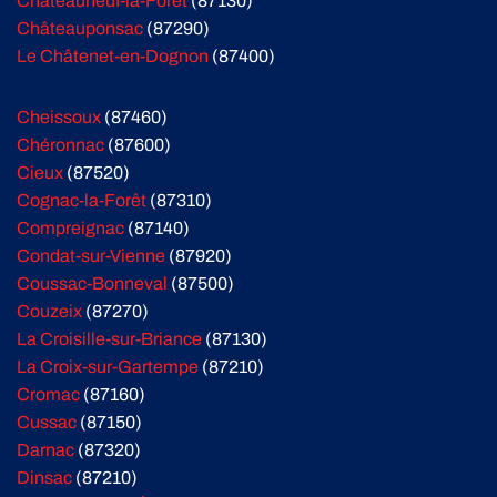
Châteauneuf-la-Forêt
(87130)
Châteauponsac
(87290)
Le Châtenet-en-Dognon
(87400)
Cheissoux
(87460)
Chéronnac
(87600)
Cieux
(87520)
Cognac-la-Forêt
(87310)
Compreignac
(87140)
Condat-sur-Vienne
(87920)
Coussac-Bonneval
(87500)
Couzeix
(87270)
La Croisille-sur-Briance
(87130)
La Croix-sur-Gartempe
(87210)
Cromac
(87160)
Cussac
(87150)
Darnac
(87320)
Dinsac
(87210)