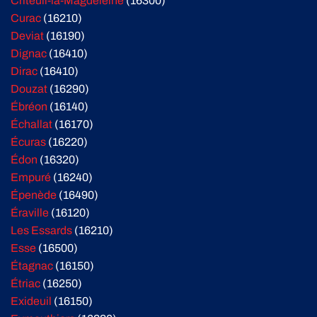
Criteuil-la-Magdeleine
(16300)
Curac
(16210)
Deviat
(16190)
Dignac
(16410)
Dirac
(16410)
Douzat
(16290)
Ébréon
(16140)
Échallat
(16170)
Écuras
(16220)
Édon
(16320)
Empuré
(16240)
Épenède
(16490)
Éraville
(16120)
Les Essards
(16210)
Esse
(16500)
Étagnac
(16150)
Étriac
(16250)
Exideuil
(16150)