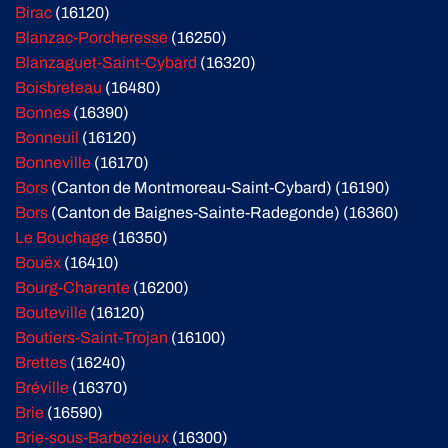
Birac
(16120)
Blanzac-Porcheresse
(16250)
Blanzaguet-Saint-Cybard
(16320)
Boisbreteau
(16480)
Bonnes
(16390)
Bonneuil
(16120)
Bonneville
(16170)
Bors
(Canton de Montmoreau-Saint-Cybard) (16190)
Bors
(Canton de Baignes-Sainte-Radegonde) (16360)
Le Bouchage
(16350)
Bouëx
(16410)
Bourg-Charente
(16200)
Bouteville
(16120)
Boutiers-Saint-Trojan
(16100)
Brettes
(16240)
Bréville
(16370)
Brie
(16590)
Brie-sous-Barbezieux
(16300)