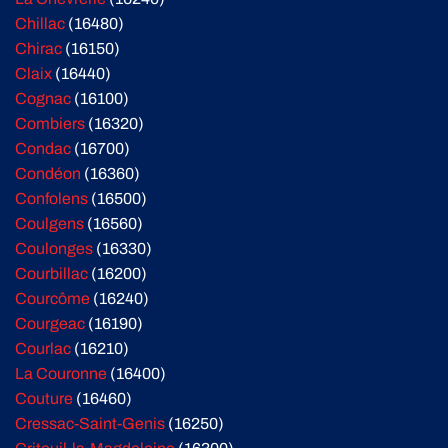
Chillac
(16480)
Chirac
(16150)
Claix
(16440)
Cognac
(16100)
Combiers
(16320)
Condac
(16700)
Condéon
(16360)
Confolens
(16500)
Coulgens
(16560)
Coulonges
(16330)
Courbillac
(16200)
Courcôme
(16240)
Courgeac
(16190)
Courlac
(16210)
La Couronne
(16400)
Couture
(16460)
Cressac-Saint-Genis
(16250)