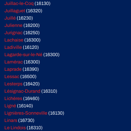
Juillac-le-Coq
(16130)
Juillaguet
(16320)
Juillé
(16230)
Julienne
(16200)
Jurignac
(16250)
Lachaise
(16300)
Ladiville
(16120)
Lagarde-sur-le-Né
(16300)
Lamérac
(16300)
Laprade
(16390)
Lessac
(16500)
Lesterps
(16420)
Lésignac-Durand
(16310)
Lichères
(16460)
Ligné
(16140)
Lignières-Sonneville
(16130)
Linars
(16730)
Le Lindois
(16310)