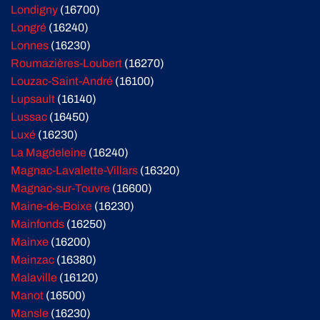
Londigny
(16700)
Longré
(16240)
Lonnes
(16230)
Roumazières-Loubert
(16270)
Louzac-Saint-André
(16100)
Lupsault
(16140)
Lussac
(16450)
Luxé
(16230)
La Magdeleine
(16240)
Magnac-Lavalette-Villars
(16320)
Magnac-sur-Touvre
(16600)
Maine-de-Boixe
(16230)
Mainfonds
(16250)
Mainxe
(16200)
Mainzac
(16380)
Malaville
(16120)
Manot
(16500)
Mansle
(16230)