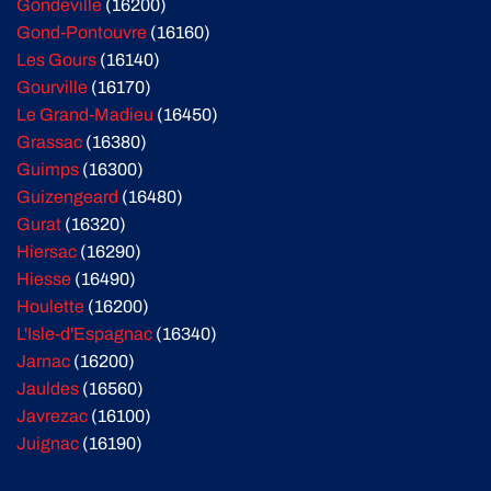
Gondeville
(16200)
Gond-Pontouvre
(16160)
Les Gours
(16140)
Gourville
(16170)
Le Grand-Madieu
(16450)
Grassac
(16380)
Guimps
(16300)
Guizengeard
(16480)
Gurat
(16320)
Hiersac
(16290)
Hiesse
(16490)
Houlette
(16200)
L'Isle-d'Espagnac
(16340)
Jarnac
(16200)
Jauldes
(16560)
Javrezac
(16100)
Juignac
(16190)