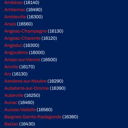
Ambérac
(16140)
Ambernac
(16490)
Ambleville
(16300)
Anais
(16560)
Angeac-Champagne
(16130)
Angeac-Charente
(16120)
Angeduc
(16300)
Angoulême
(16000)
Ansac-sur-Vienne
(16500)
Anville
(16170)
Ars
(16130)
Asnières-sur-Nouère
(16290)
Aubeterre-sur-Dronne
(16390)
Aubeville
(16250)
Aunac
(16460)
Aussac-Vadalle
(16560)
Baignes-Sainte-Radegonde
(16360)
Balzac
(16430)