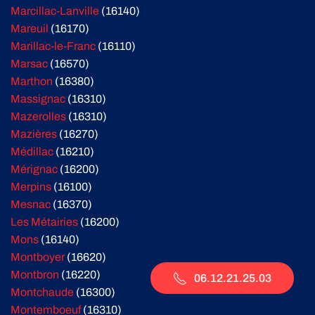
Marcillac-Lanville
(16140)
Mareuil
(16170)
Marillac-le-Franc
(16110)
Marsac
(16570)
Marthon
(16380)
Massignac
(16310)
Mazerolles
(16310)
Mazières
(16270)
Médillac
(16210)
Mérignac
(16200)
Merpins
(16100)
Mesnac
(16370)
Les Métairies
(16200)
Mons
(16140)
Montboyer
(16620)
Montbron
(16220)
06.12.21.25.03
Montchaude
(16300)
Montemboeuf
(16310)