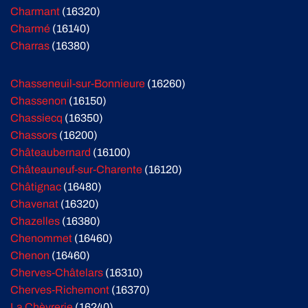
Charmant
(16320)
Charmé
(16140)
Charras
(16380)
Chasseneuil-sur-Bonnieure
(16260)
Chassenon
(16150)
Chassiecq
(16350)
Chassors
(16200)
Châteaubernard
(16100)
Châteauneuf-sur-Charente
(16120)
Châtignac
(16480)
Chavenat
(16320)
Chazelles
(16380)
Chenommet
(16460)
Chenon
(16460)
Cherves-Châtelars
(16310)
Cherves-Richemont
(16370)
La Chèvrerie
(16240)