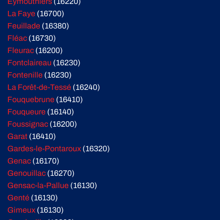
Eymouthiers
(16220)
La Faye
(16700)
Feuillade
(16380)
Fléac
(16730)
Fleurac
(16200)
Fontclaireau
(16230)
Fontenille
(16230)
La Forêt-de-Tessé
(16240)
Fouquebrune
(16410)
Fouqueure
(16140)
Foussignac
(16200)
Garat
(16410)
Gardes-le-Pontaroux
(16320)
Genac
(16170)
Genouillac
(16270)
Gensac-la-Pallue
(16130)
Genté
(16130)
Gimeux
(16130)