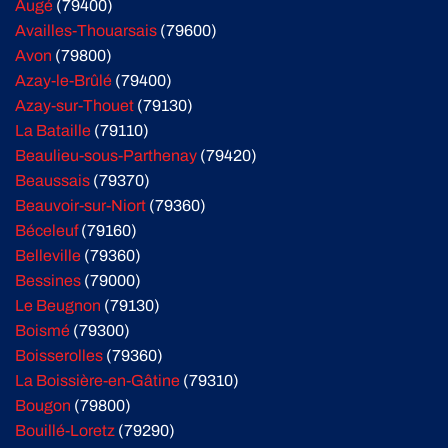
Augé
(79400)
Availles-Thouarsais
(79600)
Avon
(79800)
Azay-le-Brûlé
(79400)
Azay-sur-Thouet
(79130)
La Bataille
(79110)
Beaulieu-sous-Parthenay
(79420)
Beaussais
(79370)
Beauvoir-sur-Niort
(79360)
Béceleuf
(79160)
Belleville
(79360)
Bessines
(79000)
Le Beugnon
(79130)
Boismé
(79300)
Boisserolles
(79360)
La Boissière-en-Gâtine
(79310)
Bougon
(79800)
Bouillé-Loretz
(79290)