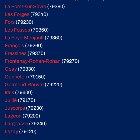
La Forêt-sur-Sèvre
(79380)
Les Forges
(79340)
Fors
(79230)
Les Fosses
(79360)
La Foye-Monjault
(79360)
François
(79260)
Fressines
(79370)
Frontenay-Rohan-Rohan
(79270)
Geay
(79330)
Genneton
(79150)
Germond-Rouvre
(79220)
Irais
(79600)
Juillé
(79170)
Juscorps
(79230)
Lageon
(79200)
Largeasse
(79240)
Lezay
(79120)