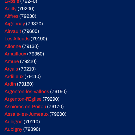
L'Absie
(79240)
Adilly
(79200)
Aiffres
(79230)
Aigonnay
(79370)
Airvault
(79600)
Les Alleuds
(79190)
Allonne
(79130)
Amailloux
(79350)
Amuré
(79210)
Arçais
(79210)
Ardilleux
(79110)
Ardin
(79160)
Argenton-les-Vallées
(79150)
Argenton-l'Église
(79290)
Asnières-en-Poitou
(79170)
Assais-les-Jumeaux
(79600)
Aubigné
(79110)
Aubigny
(79390)