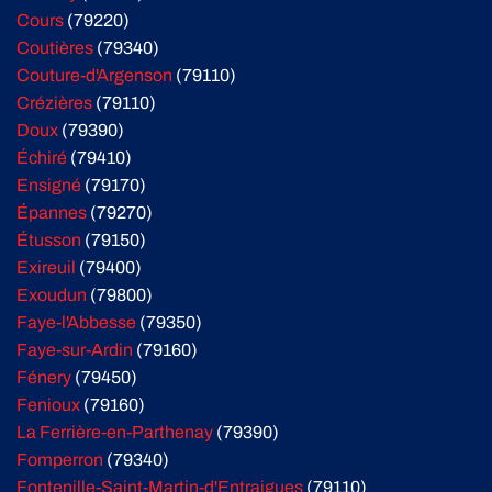
Cours
(79220)
Coutières
(79340)
Couture-d'Argenson
(79110)
Crézières
(79110)
Doux
(79390)
Échiré
(79410)
Ensigné
(79170)
Épannes
(79270)
Étusson
(79150)
Exireuil
(79400)
Exoudun
(79800)
Faye-l'Abbesse
(79350)
Faye-sur-Ardin
(79160)
Fénery
(79450)
Fenioux
(79160)
La Ferrière-en-Parthenay
(79390)
Fomperron
(79340)
Fontenille-Saint-Martin-d'Entraigues
(79110)