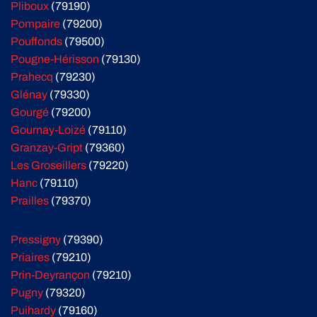
Pliboux
(79190)
Pompaire
(79200)
Pouffonds
(79500)
Pougne-Hérisson
(79130)
Prahecq
(79230)
Glénay
(79330)
Gourgé
(79200)
Gournay-Loizé
(79110)
Granzay-Gript
(79360)
Les Groseillers
(79220)
Hanc
(79110)
Prailles
(79370)
Pressigny
(79390)
Priaires
(79210)
Prin-Deyrançon
(79210)
Pugny
(79320)
Puihardy
(79160)