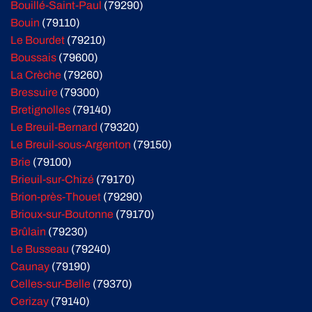
Bouillé-Saint-Paul
(79290)
Bouin
(79110)
Le Bourdet
(79210)
Boussais
(79600)
La Crèche
(79260)
Bressuire
(79300)
Bretignolles
(79140)
Le Breuil-Bernard
(79320)
Le Breuil-sous-Argenton
(79150)
Brie
(79100)
Brieuil-sur-Chizé
(79170)
Brion-près-Thouet
(79290)
Brioux-sur-Boutonne
(79170)
Brûlain
(79230)
Le Busseau
(79240)
Caunay
(79190)
Celles-sur-Belle
(79370)
Cerizay
(79140)