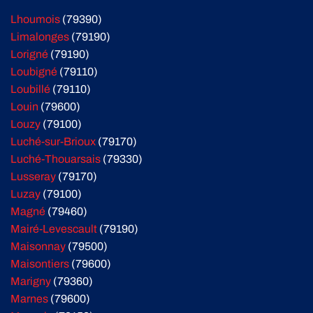
Lhoumois
(79390)
Limalonges
(79190)
Lorigné
(79190)
Loubigné
(79110)
Loubillé
(79110)
Louin
(79600)
Louzy
(79100)
Luché-sur-Brioux
(79170)
Luché-Thouarsais
(79330)
Lusseray
(79170)
Luzay
(79100)
Magné
(79460)
Mairé-Levescault
(79190)
Maisonnay
(79500)
Maisontiers
(79600)
Marigny
(79360)
Marnes
(79600)