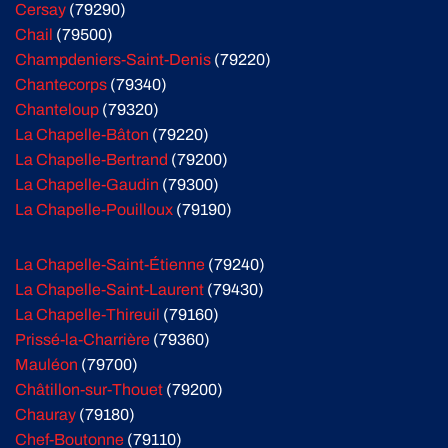
Cersay
(79290)
Chail
(79500)
Champdeniers-Saint-Denis
(79220)
Chantecorps
(79340)
Chanteloup
(79320)
La Chapelle-Bâton
(79220)
La Chapelle-Bertrand
(79200)
La Chapelle-Gaudin
(79300)
La Chapelle-Pouilloux
(79190)
La Chapelle-Saint-Étienne
(79240)
La Chapelle-Saint-Laurent
(79430)
La Chapelle-Thireuil
(79160)
Prissé-la-Charrière
(79360)
Mauléon
(79700)
Châtillon-sur-Thouet
(79200)
Chauray
(79180)
Chef-Boutonne
(79110)