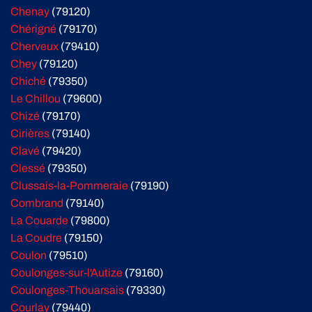
Chenay
(79120)
Chérigné
(79170)
Cherveux
(79410)
Chey
(79120)
Chiché
(79350)
Le Chillou
(79600)
Chizé
(79170)
Cirières
(79140)
Clavé
(79420)
Clessé
(79350)
Clussais-la-Pommeraie
(79190)
Combrand
(79140)
La Couarde
(79800)
La Coudre
(79150)
Coulon
(79510)
Coulonges-sur-l'Autize
(79160)
Coulonges-Thouarsais
(79330)
Courlay
(79440)