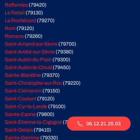
Reffannes
(79420)
Le Retail
(79130)
La Rochénard
(79270)
Rom
(79120)
Romans
(79260)
Saint-Amand-sur-Sèvre
(79700)
Saint-André-sur-Sèvre
(79380)
Saint-Aubin-du-Plain
(79300)
Saint-Aubin-le-Cloud
(79450)
Sainte-Blandine
(79370)
Saint-Christophe-sur-Roc
(79220)
Saint-Clémentin
(79150)
Saint-Coutant
(79120)
Saint-Cyr-la-Lande
(79100)
Sainte-Eanne
(79800)
Saint-Étienne-la-Cigogne
(79360)
06.12.21.25.03
Saint-Gelais
(79410)
Sainte-Gemme
(79330)