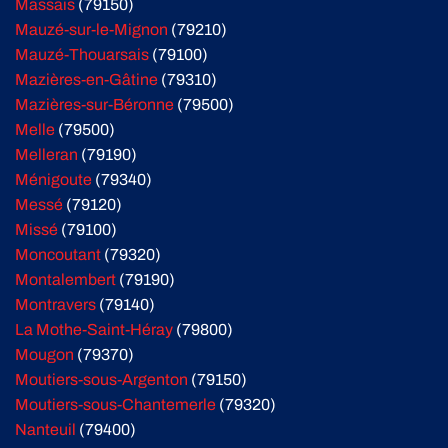
Massais
(79150)
Mauzé-sur-le-Mignon
(79210)
Mauzé-Thouarsais
(79100)
Mazières-en-Gâtine
(79310)
Mazières-sur-Béronne
(79500)
Melle
(79500)
Melleran
(79190)
Ménigoute
(79340)
Messé
(79120)
Missé
(79100)
Moncoutant
(79320)
Montalembert
(79190)
Montravers
(79140)
La Mothe-Saint-Héray
(79800)
Mougon
(79370)
Moutiers-sous-Argenton
(79150)
Moutiers-sous-Chantemerle
(79320)
Nanteuil
(79400)