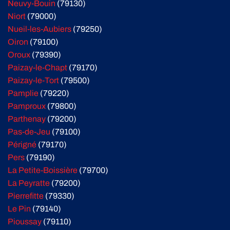
Neuvy-Bouin
(79130)
Niort
(79000)
Nueil-les-Aubiers
(79250)
Oiron
(79100)
Oroux
(79390)
Paizay-le-Chapt
(79170)
Paizay-le-Tort
(79500)
Pamplie
(79220)
Pamproux
(79800)
Parthenay
(79200)
Pas-de-Jeu
(79100)
Périgné
(79170)
Pers
(79190)
La Petite-Boissière
(79700)
La Peyratte
(79200)
Pierrefitte
(79330)
Le Pin
(79140)
Pioussay
(79110)