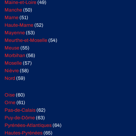
Maine-et-Loire
(49)
Manche
(50)
Marne
(51)
Haute-Marne
(52)
Mayenne
(53)
Meurthe-et-Moselle
(54)
Meuse
(55)
Morbihan
(56)
Moselle
(57)
Nièvre
(58)
Nord
(59)
Oise
(60)
Orne
(61)
Pas-de-Calais
(62)
Puy-de-Dôme
(63)
Pyrénées-Atlantiques
(64)
Hautes-Pyrénées
(65)