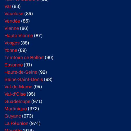
Var
(83)
Vaucluse
(84)
Vendée
(85)
Vienne
(86)
Haute-Vienne
(87)
Vosges
(88)
Yonne
(89)
Territoire de Belfort
(90)
Essonne
(91)
Hauts-de-Seine
(92)
Seine-Saint-Denis
(93)
Val-de-Marne
(94)
Val-d'Oise
(95)
Guadeloupe
(971)
Martinique
(972)
Guyane
(973)
La Réunion
(974)
Mayotte
(976)