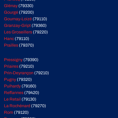
Glénay
(79330)
Gourgé
(79200)
Gournay-Loizé
(79110)
Granzay-Gript
(79360)
Les Groseillers
(79220)
Hanc
(79110)
Prailles
(79370)
Pressigny
(79390)
Priaires
(79210)
Prin-Deyrançon
(79210)
Pugny
(79320)
Puihardy
(79160)
Reffannes
(79420)
Le Retail
(79130)
La Rochénard
(79270)
Rom
(79120)