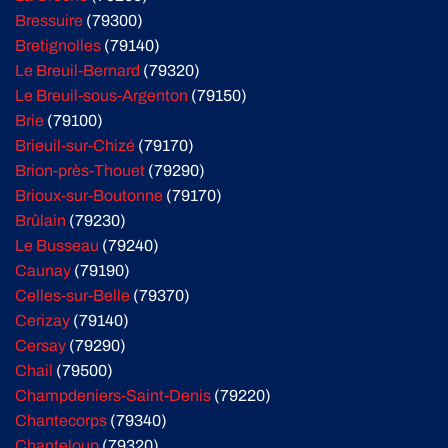
Bressuire
(79300)
Bretignolles
(79140)
Le Breuil-Bernard
(79320)
Le Breuil-sous-Argenton
(79150)
Brie
(79100)
Brieuil-sur-Chizé
(79170)
Brion-près-Thouet
(79290)
Brioux-sur-Boutonne
(79170)
Brûlain
(79230)
Le Busseau
(79240)
Caunay
(79190)
Celles-sur-Belle
(79370)
Cerizay
(79140)
Cersay
(79290)
Chail
(79500)
Champdeniers-Saint-Denis
(79220)
Chantecorps
(79340)
Chanteloup
(79320)