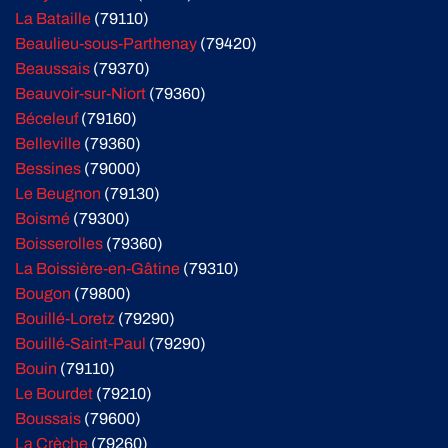
La Bataille
(79110)
Beaulieu-sous-Parthenay
(79420)
Beaussais
(79370)
Beauvoir-sur-Niort
(79360)
Béceleuf
(79160)
Belleville
(79360)
Bessines
(79000)
Le Beugnon
(79130)
Boismé
(79300)
Boisserolles
(79360)
La Boissière-en-Gâtine
(79310)
Bougon
(79800)
Bouillé-Loretz
(79290)
Bouillé-Saint-Paul
(79290)
Bouin
(79110)
Le Bourdet
(79210)
Boussais
(79600)
La Crèche
(79260)