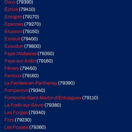
Doux
(79390)
Échiré
(79410)
Ensigné
(79170)
Épannes
(79270)
Étusson
(79150)
Exireuil
(79400)
Exoudun
(79800)
Faye-l'Abbesse
(79350)
Faye-sur-Ardin
(79160)
Fénery
(79450)
Fenioux
(79160)
La Ferrière-en-Parthenay
(79390)
Fomperron
(79340)
Fontenille-Saint-Martin-d'Entraigues
(79110)
La Forêt-sur-Sèvre
(79380)
Les Forges
(79340)
Fors
(79230)
Les Fosses
(79360)