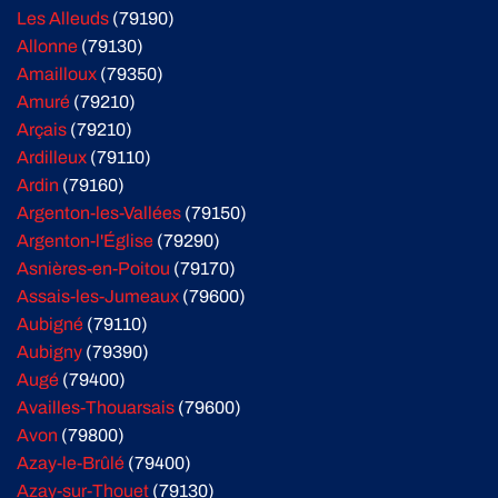
Les Alleuds
(79190)
Allonne
(79130)
Amailloux
(79350)
Amuré
(79210)
Arçais
(79210)
Ardilleux
(79110)
Ardin
(79160)
Argenton-les-Vallées
(79150)
Argenton-l'Église
(79290)
Asnières-en-Poitou
(79170)
Assais-les-Jumeaux
(79600)
Aubigné
(79110)
Aubigny
(79390)
Augé
(79400)
Availles-Thouarsais
(79600)
Avon
(79800)
Azay-le-Brûlé
(79400)
Azay-sur-Thouet
(79130)