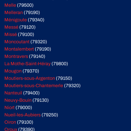
Melle
(79500)
Melleran
(79190)
Ménigoute
(79340)
Messé
(79120)
Missé
(79100)
Moncoutant
(79320)
Montalembert
(79190)
Montravers
(79140)
La Mothe-Saint-Héray
(79800)
Mougon
(79370)
Moutiers-sous-Argenton
(79150)
Moutiers-sous-Chantemerle
(79320)
Nanteuil
(79400)
Neuvy-Bouin
(79130)
Niort
(79000)
Nueil-les-Aubiers
(79250)
Oiron
(79100)
Oroux
(79390)