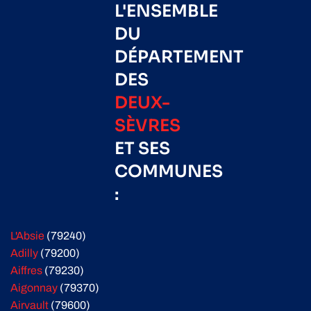
L'ENSEMBLE
DU
DÉPARTEMENT
DES
DEUX-
SÈVRES
ET SES
COMMUNES
:
L'Absie
(79240)
Adilly
(79200)
Aiffres
(79230)
Aigonnay
(79370)
Airvault
(79600)