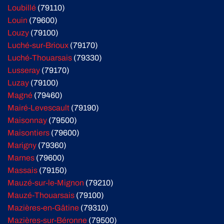
Loubillé
(79110)
Louin
(79600)
Louzy
(79100)
Luché-sur-Brioux
(79170)
Luché-Thouarsais
(79330)
Lusseray
(79170)
Luzay
(79100)
Magné
(79460)
Mairé-Levescault
(79190)
Maisonnay
(79500)
Maisontiers
(79600)
Marigny
(79360)
Marnes
(79600)
Massais
(79150)
Mauzé-sur-le-Mignon
(79210)
Mauzé-Thouarsais
(79100)
Mazières-en-Gâtine
(79310)
Mazières-sur-Béronne
(79500)