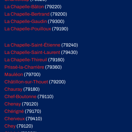
La Chapelle-Bâton
(79220)
La Chapelle-Bertrand
(79200)
La Chapelle-Gaudin
(79300)
La Chapelle-Pouilloux
(79190)
La Chapelle-Saint-Étienne
(79240)
La Chapelle-Saint-Laurent
(79430)
La Chapelle-Thireuil
(79160)
Prissé-la-Charrière
(79360)
Mauléon
(79700)
Châtillon-sur-Thouet
(79200)
Chauray
(79180)
Chef-Boutonne
(79110)
Chenay
(79120)
Chérigné
(79170)
Cherveux
(79410)
Chey
(79120)