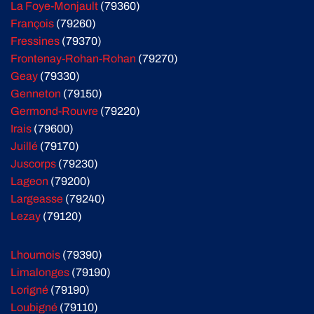
La Foye-Monjault
(79360)
François
(79260)
Fressines
(79370)
Frontenay-Rohan-Rohan
(79270)
Geay
(79330)
Genneton
(79150)
Germond-Rouvre
(79220)
Irais
(79600)
Juillé
(79170)
Juscorps
(79230)
Lageon
(79200)
Largeasse
(79240)
Lezay
(79120)
Lhoumois
(79390)
Limalonges
(79190)
Lorigné
(79190)
Loubigné
(79110)