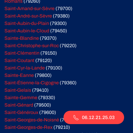
Romans
(79260)
Saint-Amand-sur-Sèvre
(79700)
Saint-André-sur-Sèvre
(79380)
Saint-Aubin-du-Plain
(79300)
Saint-Aubin-le-Cloud
(79450)
Sainte-Blandine
(79370)
Saint-Christophe-sur-Roc
(79220)
Saint-Clémentin
(79150)
Saint-Coutant
(79120)
Saint-Cyr-la-Lande
(79100)
Sainte-Eanne
(79800)
Saint-Étienne-la-Cigogne
(79360)
Saint-Gelais
(79410)
Sainte-Gemme
(79330)
Saint-Génard
(79500)
Saint-Généroux
(79600)
06.12.21.25.03
Saint-Georges-de-Noisné
(79400)
Saint-Georges-de-Rex
(79210)