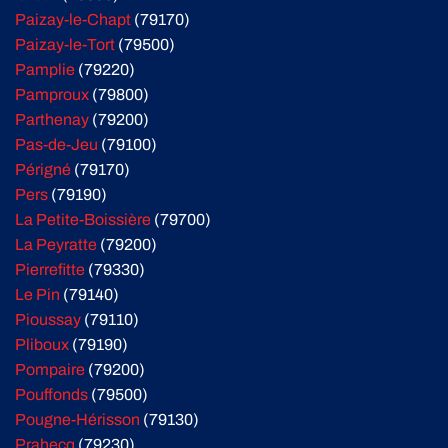
Paizay-le-Chapt
(79170)
Paizay-le-Tort
(79500)
Pamplie
(79220)
Pamproux
(79800)
Parthenay
(79200)
Pas-de-Jeu
(79100)
Périgné
(79170)
Pers
(79190)
La Petite-Boissière
(79700)
La Peyratte
(79200)
Pierrefitte
(79330)
Le Pin
(79140)
Pioussay
(79110)
Pliboux
(79190)
Pompaire
(79200)
Pouffonds
(79500)
Pougne-Hérisson
(79130)
Prahecq
(79230)