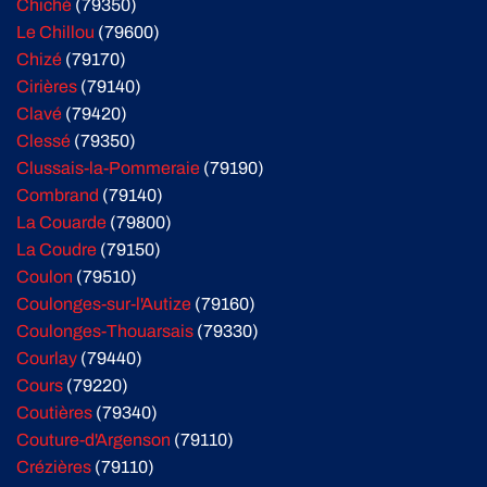
Chiché
(79350)
Le Chillou
(79600)
Chizé
(79170)
Cirières
(79140)
Clavé
(79420)
Clessé
(79350)
Clussais-la-Pommeraie
(79190)
Combrand
(79140)
La Couarde
(79800)
La Coudre
(79150)
Coulon
(79510)
Coulonges-sur-l'Autize
(79160)
Coulonges-Thouarsais
(79330)
Courlay
(79440)
Cours
(79220)
Coutières
(79340)
Couture-d'Argenson
(79110)
Crézières
(79110)