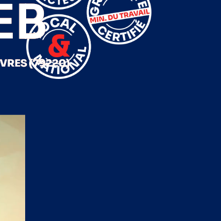
EB
VRES (79220)