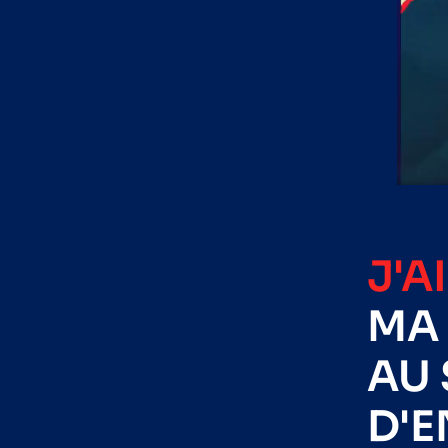
J'A
MA 
AU 
D'