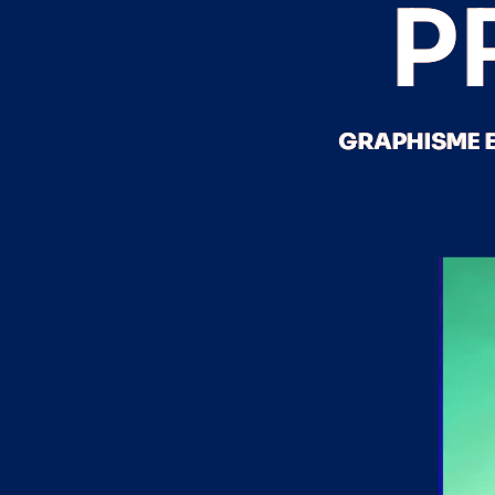
P
GRAPHISME E