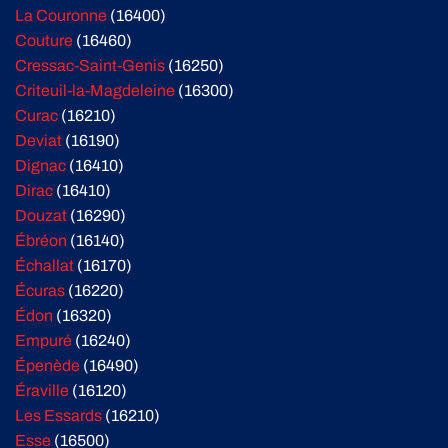
La Couronne
(16400)
Couture
(16460)
Cressac-Saint-Genis
(16250)
Criteuil-la-Magdeleine
(16300)
Curac
(16210)
Deviat
(16190)
Dignac
(16410)
Dirac
(16410)
Douzat
(16290)
Ébréon
(16140)
Échallat
(16170)
Écuras
(16220)
Édon
(16320)
Empuré
(16240)
Épenède
(16490)
Éraville
(16120)
Les Essards
(16210)
Esse
(16500)