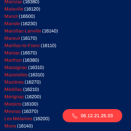
Mainzac
(16380)
Malaville
(16120)
Manot
(16500)
Mansle
(16230)
Marcillac-Lanville
(16140)
Mareuil
(16170)
Marillac-le-Franc
(16110)
Marsac
(16570)
Marthon
(16380)
Massignac
(16310)
Mazerolles
(16310)
Mazières
(16270)
Médillac
(16210)
Mérignac
(16200)
Merpins
(16100)
Mesnac
(16370)
06.12.21.25.03
Les Métairies
(16200)
Mons
(16140)