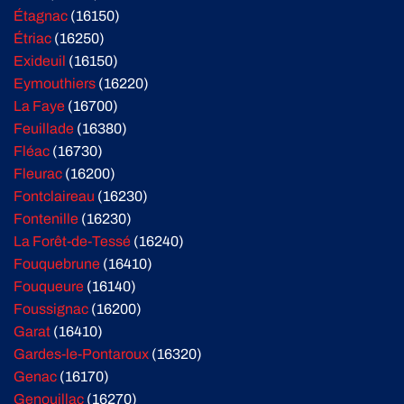
Étagnac
(16150)
Étriac
(16250)
Exideuil
(16150)
Eymouthiers
(16220)
La Faye
(16700)
Feuillade
(16380)
Fléac
(16730)
Fleurac
(16200)
Fontclaireau
(16230)
Fontenille
(16230)
La Forêt-de-Tessé
(16240)
Fouquebrune
(16410)
Fouqueure
(16140)
Foussignac
(16200)
Garat
(16410)
Gardes-le-Pontaroux
(16320)
Genac
(16170)
Genouillac
(16270)