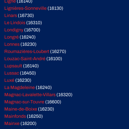
Ligné
(16140)
Lignières-Sonneville
(16130)
Linars
(16730)
Le Lindois
(16310)
Londigny
(16700)
Longré
(16240)
Lonnes
(16230)
Roumazières-Loubert
(16270)
Louzac-Saint-André
(16100)
Lupsault
(16140)
Lussac
(16450)
Luxé
(16230)
La Magdeleine
(16240)
Magnac-Lavalette-Villars
(16320)
Magnac-sur-Touvre
(16600)
Maine-de-Boixe
(16230)
Mainfonds
(16250)
Mainxe
(16200)