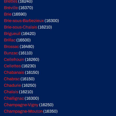
Brettes
(16240)
Bréville
(16370)
Brie
(16590)
Brie-sous-Barbezieux
(16300)
Brie-sous-Chalais
(16210)
Brigueuil
(16420)
Brillac
(16500)
Brossac
(16480)
Bunzac
(16110)
Cellefrouin
(16260)
Cellettes
(16230)
Chabanais
(16150)
Chabrac
(16150)
Chadurie
(16250)
Chalais
(16210)
Challignac
(16300)
Champagne-Vigny
(16250)
Champagne-Mouton
(16350)