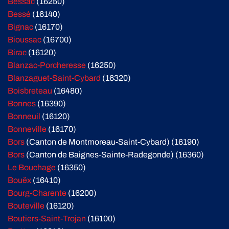
Bessac
(16250)
Bessé
(16140)
Bignac
(16170)
Bioussac
(16700)
Birac
(16120)
Blanzac-Porcheresse
(16250)
Blanzaguet-Saint-Cybard
(16320)
Boisbreteau
(16480)
Bonnes
(16390)
Bonneuil
(16120)
Bonneville
(16170)
Bors
(Canton de Montmoreau-Saint-Cybard) (16190)
Bors
(Canton de Baignes-Sainte-Radegonde) (16360)
Le Bouchage
(16350)
Bouëx
(16410)
Bourg-Charente
(16200)
Bouteville
(16120)
Boutiers-Saint-Trojan
(16100)