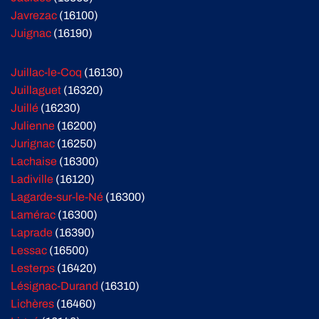
Javrezac
(16100)
Juignac
(16190)
Juillac-le-Coq
(16130)
Juillaguet
(16320)
Juillé
(16230)
Julienne
(16200)
Jurignac
(16250)
Lachaise
(16300)
Ladiville
(16120)
Lagarde-sur-le-Né
(16300)
Lamérac
(16300)
Laprade
(16390)
Lessac
(16500)
Lesterps
(16420)
Lésignac-Durand
(16310)
Lichères
(16460)