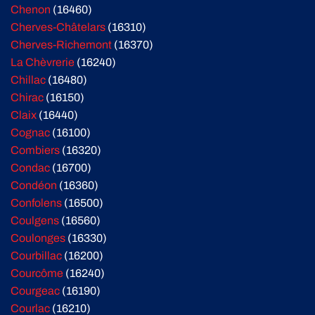
Chenon
(16460)
Cherves-Châtelars
(16310)
Cherves-Richemont
(16370)
La Chèvrerie
(16240)
Chillac
(16480)
Chirac
(16150)
Claix
(16440)
Cognac
(16100)
Combiers
(16320)
Condac
(16700)
Condéon
(16360)
Confolens
(16500)
Coulgens
(16560)
Coulonges
(16330)
Courbillac
(16200)
Courcôme
(16240)
Courgeac
(16190)
Courlac
(16210)