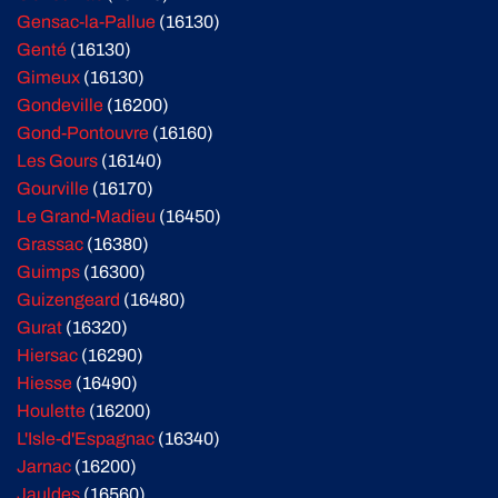
Gensac-la-Pallue
(16130)
Genté
(16130)
Gimeux
(16130)
Gondeville
(16200)
Gond-Pontouvre
(16160)
Les Gours
(16140)
Gourville
(16170)
Le Grand-Madieu
(16450)
Grassac
(16380)
Guimps
(16300)
Guizengeard
(16480)
Gurat
(16320)
Hiersac
(16290)
Hiesse
(16490)
Houlette
(16200)
L'Isle-d'Espagnac
(16340)
Jarnac
(16200)
Jauldes
(16560)