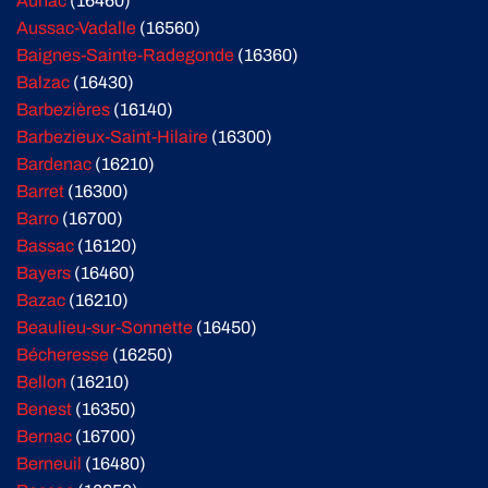
Aunac
(16460)
Aussac-Vadalle
(16560)
Baignes-Sainte-Radegonde
(16360)
Balzac
(16430)
Barbezières
(16140)
Barbezieux-Saint-Hilaire
(16300)
Bardenac
(16210)
Barret
(16300)
Barro
(16700)
Bassac
(16120)
Bayers
(16460)
Bazac
(16210)
Beaulieu-sur-Sonnette
(16450)
Bécheresse
(16250)
Bellon
(16210)
Benest
(16350)
Bernac
(16700)
Berneuil
(16480)