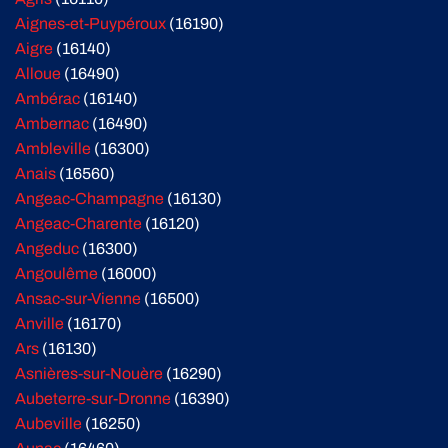
Aignes-et-Puypéroux
(16190)
Aigre
(16140)
Alloue
(16490)
Ambérac
(16140)
Ambernac
(16490)
Ambleville
(16300)
Anais
(16560)
Angeac-Champagne
(16130)
Angeac-Charente
(16120)
Angeduc
(16300)
Angoulême
(16000)
Ansac-sur-Vienne
(16500)
Anville
(16170)
Ars
(16130)
Asnières-sur-Nouère
(16290)
Aubeterre-sur-Dronne
(16390)
Aubeville
(16250)