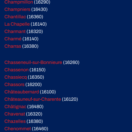
Champmillon
(16290)
Champniers
(16430)
Chantillac
(16360)
La Chapelle
(16140)
Charmant
(16320)
Charmé
(16140)
Charras
(16380)
Chasseneuil-sur-Bonnieure
(16260)
Chassenon
(16150)
Chassiecq
(16350)
Chassors
(16200)
Châteaubernard
(16100)
Châteauneuf-sur-Charente
(16120)
Châtignac
(16480)
Chavenat
(16320)
Chazelles
(16380)
Chenommet
(16460)