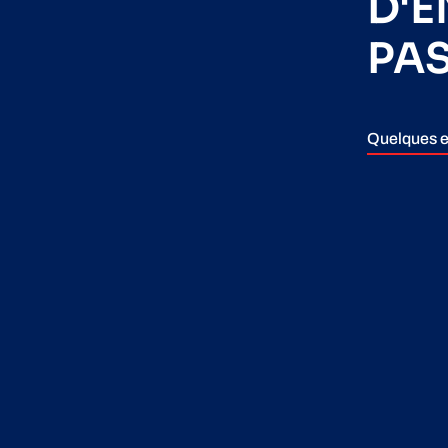
D'
PA
Quelques e