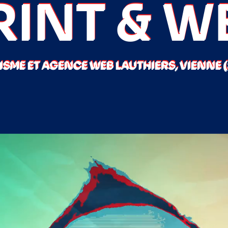
RINT & W
SME ET AGENCE WEB LAUTHIERS, VIENNE 