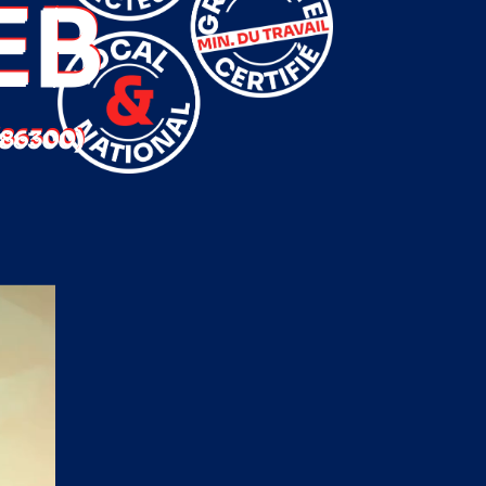
EB
(86300)