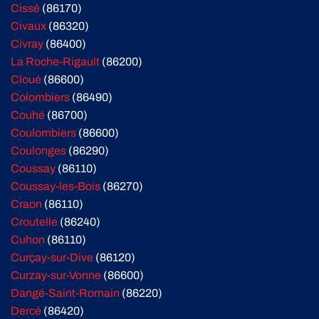
Cissé
(86170)
Civaux
(86320)
Civray
(86400)
La Roche-Rigault
(86200)
Cloué
(86600)
Colombiers
(86490)
Couhé
(86700)
Coulombiers
(86600)
Coulonges
(86290)
Coussay
(86110)
Coussay-les-Bois
(86270)
Craon
(86110)
Croutelle
(86240)
Cuhon
(86110)
Curçay-sur-Dive
(86120)
Curzay-sur-Vonne
(86600)
Dangé-Saint-Romain
(86220)
Dercé
(86420)