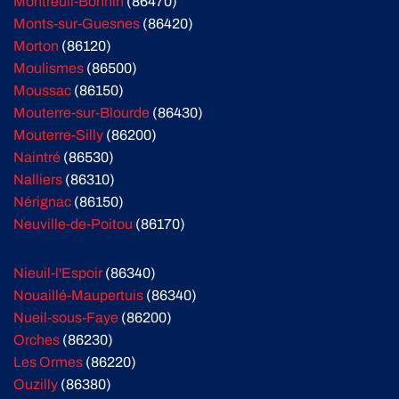
Montreuil-Bonnin
(86470)
Monts-sur-Guesnes
(86420)
Morton
(86120)
Moulismes
(86500)
Moussac
(86150)
Mouterre-sur-Blourde
(86430)
Mouterre-Silly
(86200)
Naintré
(86530)
Nalliers
(86310)
Nérignac
(86150)
Neuville-de-Poitou
(86170)
Nieuil-l'Espoir
(86340)
Nouaillé-Maupertuis
(86340)
Nueil-sous-Faye
(86200)
Orches
(86230)
Les Ormes
(86220)
Ouzilly
(86380)