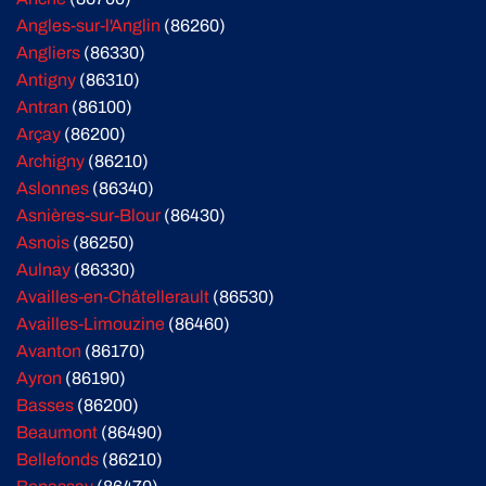
Angles-sur-l'Anglin
(86260)
Angliers
(86330)
Antigny
(86310)
Antran
(86100)
Arçay
(86200)
Archigny
(86210)
Aslonnes
(86340)
Asnières-sur-Blour
(86430)
Asnois
(86250)
Aulnay
(86330)
Availles-en-Châtellerault
(86530)
Availles-Limouzine
(86460)
Avanton
(86170)
Ayron
(86190)
Basses
(86200)
Beaumont
(86490)
Bellefonds
(86210)