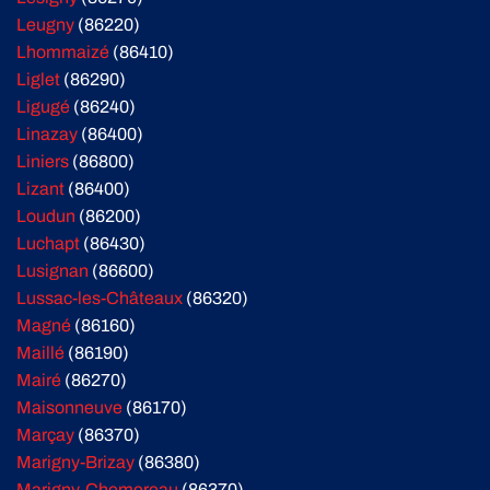
Leugny
(86220)
Lhommaizé
(86410)
Liglet
(86290)
Ligugé
(86240)
Linazay
(86400)
Liniers
(86800)
Lizant
(86400)
Loudun
(86200)
Luchapt
(86430)
Lusignan
(86600)
Lussac-les-Châteaux
(86320)
Magné
(86160)
Maillé
(86190)
Mairé
(86270)
Maisonneuve
(86170)
Marçay
(86370)
Marigny-Brizay
(86380)
Marigny-Chemereau
(86370)