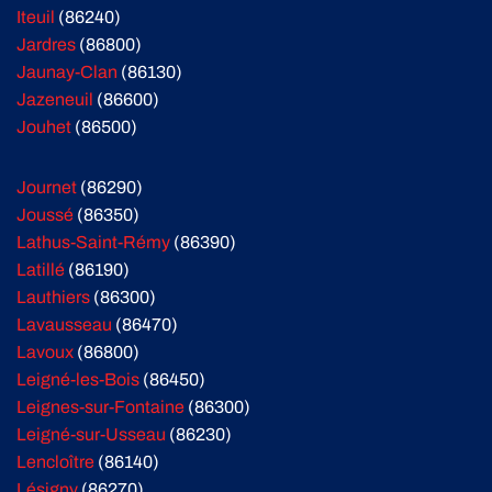
Iteuil
(86240)
Jardres
(86800)
Jaunay-Clan
(86130)
Jazeneuil
(86600)
Jouhet
(86500)
Journet
(86290)
Joussé
(86350)
Lathus-Saint-Rémy
(86390)
Latillé
(86190)
Lauthiers
(86300)
Lavausseau
(86470)
Lavoux
(86800)
Leigné-les-Bois
(86450)
Leignes-sur-Fontaine
(86300)
Leigné-sur-Usseau
(86230)
Lencloître
(86140)
Lésigny
(86270)