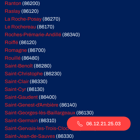
Ranton
(86200)
Raslay
(86120)
La Roche-Posay
(86270)
Le Rochereau
(86170)
Roches-Prémarie-Andillé
(86340)
Roiffé
(86120)
Romagne
(86700)
Rouillé
(86480)
Saint-Benoît
(86280)
Saint-Christophe
(86230)
Saint-Clair
(86330)
Saint-Cyr
(86130)
Saint-Gaudent
(86400)
Saint-Genest-d'Ambière
(86140)
Saint-Georges-lès-Baillargeaux
(86130)
Saint-Germain
(86310)
06.12.21.25.03
Saint-Gervais-les-Trois-Clochers
(86230)
Saint-Jean-de-Sauves
(86330)