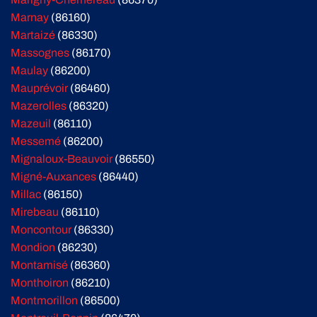
Marnay
(86160)
Martaizé
(86330)
Massognes
(86170)
Maulay
(86200)
Mauprévoir
(86460)
Mazerolles
(86320)
Mazeuil
(86110)
Messemé
(86200)
Mignaloux-Beauvoir
(86550)
Migné-Auxances
(86440)
Millac
(86150)
Mirebeau
(86110)
Moncontour
(86330)
Mondion
(86230)
Montamisé
(86360)
Monthoiron
(86210)
Montmorillon
(86500)