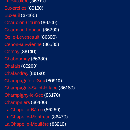
La Bussière
(86310)
Buxerolles
(86180)
Buxeuil
(37160)
Ceaux-en-Couhé
(86700)
Ceaux-en-Loudun
(86200)
Celle-Lévescault
(86600)
Cenon-sur-Vienne
(86530)
Cernay
(86140)
Chabournay
(86380)
Chalais
(86200)
Chalandray
(86190)
Champagné-le-Sec
(86510)
Champagné-Saint-Hilaire
(86160)
Champigny-le-Sec
(86170)
Champniers
(86400)
La Chapelle-Bâton
(86250)
La Chapelle-Montreuil
(86470)
La Chapelle-Moulière
(86210)