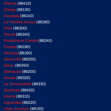
Dienné
(86410)
Dissay
(86130)
Doussay
(86140)
La Ferrière-Airoux
(86160)
Fleix
(86300)
Fleuré
(86340)
Fontaine-le-Comte
(86240)
Frozes
(86190)
Gençay
(86160)
Genouillé
(86250)
Gizay
(86340)
Glénouze
(86200)
Gouex
(86320)
La Grimaudière
(86330)
Guesnes
(86420)
Haims
(86310)
Ingrandes
(86220)
L'Isle-Jourdain
(86150)