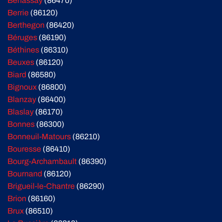
Benassay
(86470)
Berrie
(86120)
Berthegon
(86420)
Béruges
(86190)
Béthines
(86310)
Beuxes
(86120)
Biard
(86580)
Bignoux
(86800)
Blanzay
(86400)
Blaslay
(86170)
Bonnes
(86300)
Bonneuil-Matours
(86210)
Bouresse
(86410)
Bourg-Archambault
(86390)
Bournand
(86120)
Brigueil-le-Chantre
(86290)
Brion
(86160)
Brux
(86510)