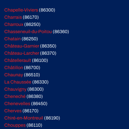
Chapelle-Viviers
(86300)
Charrais
(86170)
Charroux
(86250)
Chasseneuil-du-Poitou
(86360)
Chatain
(86250)
Château-Garnier
(86350)
Château-Larcher
(86370)
Châtellerault
(86100)
Châtillon
(86700)
Chaunay
(86510)
La Chaussée
(86330)
Chauvigny
(86300)
Cheneché
(86380)
Chenevelles
(86450)
Cherves
(86170)
Chiré-en-Montreuil
(86190)
Chouppes
(86110)