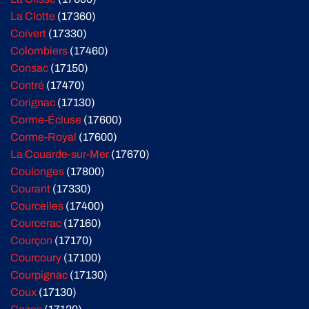
La Clotte
(17360)
Coivert
(17330)
Colombiers
(17460)
Consac
(17150)
Contré
(17470)
Corignac
(17130)
Corme-Écluse
(17600)
Corme-Royal
(17600)
La Couarde-sur-Mer
(17670)
Coulonges
(17800)
Courant
(17330)
Courcelles
(17400)
Courcerac
(17160)
Courçon
(17170)
Courcoury
(17100)
Courpignac
(17130)
Coux
(17130)