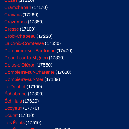
Cozes
(17120)
Cramchaban
(17170)
Cravans
(17260)
Crazannes
(17350)
Cressé
(17160)
Croix-Chapeau
(17220)
La Croix-Comtesse
(17330)
Dampierre-sur-Boutonne
(17470)
Doeuil-sur-le-Mignon
(17330)
Dolus-d'Oléron
(17550)
Dompierre-sur-Charente
(17610)
Dompierre-sur-Mer
(17139)
Le Douhet
(17100)
Échebrune
(17800)
Échillais
(17620)
Écoyeux
(17770)
Écurat
(17810)
Les Éduts
(17510)