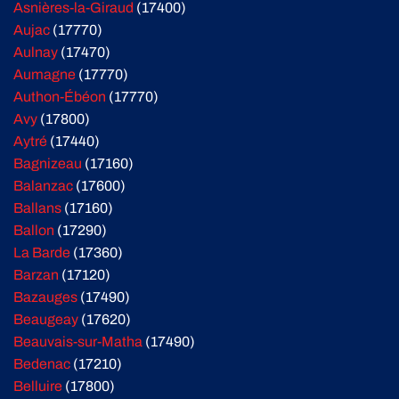
Asnières-la-Giraud
(17400)
Aujac
(17770)
Aulnay
(17470)
Aumagne
(17770)
Authon-Ébéon
(17770)
Avy
(17800)
Aytré
(17440)
Bagnizeau
(17160)
Balanzac
(17600)
Ballans
(17160)
Ballon
(17290)
La Barde
(17360)
Barzan
(17120)
Bazauges
(17490)
Beaugeay
(17620)
Beauvais-sur-Matha
(17490)
Bedenac
(17210)
Belluire
(17800)