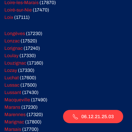
Loire-les-Marais
(17870)
Loiré-sur-Nie
(17470)
Loix
(17111)
Longèves
(17230)
Lonzac
(17520)
Lorignac
(17240)
Loulay
(17330)
Louzignac
(17160)
Lozay
(17330)
Luchat
(17600)
Lussac
(17500)
Lussant
(17430)
Macqueville
(17490)
Marans
(17230)
Marennes
(17320)
06.12.21.25.03
Marignac
(17800)
Marsais
(17700)