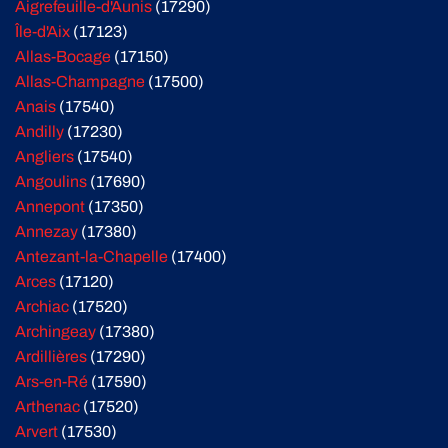
Aigrefeuille-d'Aunis
(17290)
Île-d'Aix
(17123)
Allas-Bocage
(17150)
Allas-Champagne
(17500)
Anais
(17540)
Andilly
(17230)
Angliers
(17540)
Angoulins
(17690)
Annepont
(17350)
Annezay
(17380)
Antezant-la-Chapelle
(17400)
Arces
(17120)
Archiac
(17520)
Archingeay
(17380)
Ardillières
(17290)
Ars-en-Ré
(17590)
Arthenac
(17520)
Arvert
(17530)