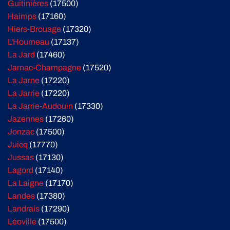
Guitinières
(17500)
Haimps
(17160)
Hiers-Brouage
(17320)
L'Houmeau
(17137)
La Jard
(17460)
Jarnac-Champagne
(17520)
La Jarne
(17220)
La Jarrie
(17220)
La Jarrie-Audouin
(17330)
Jazennes
(17260)
Jonzac
(17500)
Juicq
(17770)
Jussas
(17130)
Lagord
(17140)
La Laigne
(17170)
Landes
(17380)
Landrais
(17290)
Léoville
(17500)