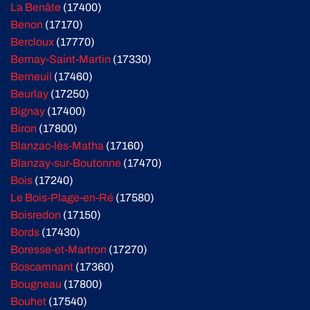
La Benâte
(17400)
Benon
(17170)
Bercloux
(17770)
Bernay-Saint-Martin
(17330)
Berneuil
(17460)
Beurlay
(17250)
Bignay
(17400)
Biron
(17800)
Blanzac-lès-Matha
(17160)
Blanzay-sur-Boutonne
(17470)
Bois
(17240)
Le Bois-Plage-en-Ré
(17580)
Boisredon
(17150)
Bords
(17430)
Boresse-et-Martron
(17270)
Boscamnant
(17360)
Bougneau
(17800)
Bouhet
(17540)