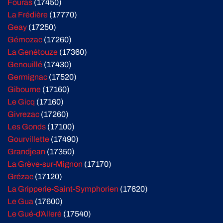
Fouras
(17450)
La Frédière
(17770)
Geay
(17250)
Gémozac
(17260)
La Genétouze
(17360)
Genouillé
(17430)
Germignac
(17520)
Gibourne
(17160)
Le Gicq
(17160)
Givrezac
(17260)
Les Gonds
(17100)
Gourvillette
(17490)
Grandjean
(17350)
La Grève-sur-Mignon
(17170)
Grézac
(17120)
La Gripperie-Saint-Symphorien
(17620)
Le Gua
(17600)
Le Gué-d'Alleré
(17540)