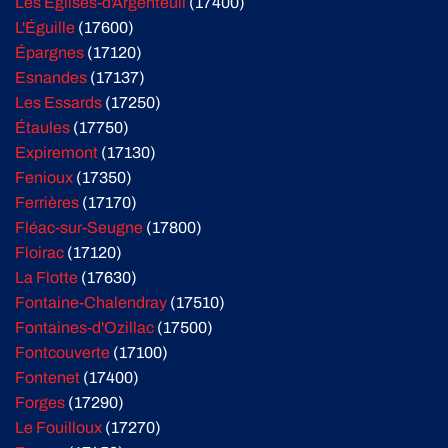
Les Églises-d'Argenteuil
(17400)
L'Éguille
(17600)
Épargnes
(17120)
Esnandes
(17137)
Les Essards
(17250)
Étaules
(17750)
Expiremont
(17130)
Fenioux
(17350)
Ferrières
(17170)
Fléac-sur-Seugne
(17800)
Floirac
(17120)
La Flotte
(17630)
Fontaine-Chalendray
(17510)
Fontaines-d'Ozillac
(17500)
Fontcouverte
(17100)
Fontenet
(17400)
Forges
(17290)
Le Fouilloux
(17270)