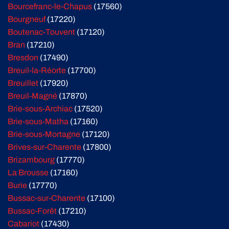
Bourcefranc-le-Chapus
(17560)
Bourgneuf
(17220)
Boutenac-Touvent
(17120)
Bran
(17210)
Bresdon
(17490)
Breuil-la-Réorte
(17700)
Breuillet
(17920)
Breuil-Magné
(17870)
Brie-sous-Archiac
(17520)
Brie-sous-Matha
(17160)
Brie-sous-Mortagne
(17120)
Brives-sur-Charente
(17800)
Brizambourg
(17770)
La Brousse
(17160)
Burie
(17770)
Bussac-sur-Charente
(17100)
Bussac-Forêt
(17210)
Cabariot
(17430)