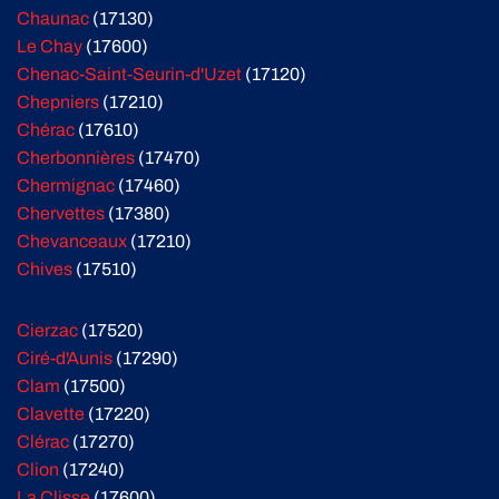
Chaunac
(17130)
Le Chay
(17600)
Chenac-Saint-Seurin-d'Uzet
(17120)
Chepniers
(17210)
Chérac
(17610)
Cherbonnières
(17470)
Chermignac
(17460)
Chervettes
(17380)
Chevanceaux
(17210)
Chives
(17510)
Cierzac
(17520)
Ciré-d'Aunis
(17290)
Clam
(17500)
Clavette
(17220)
Clérac
(17270)
Clion
(17240)
La Clisse
(17600)