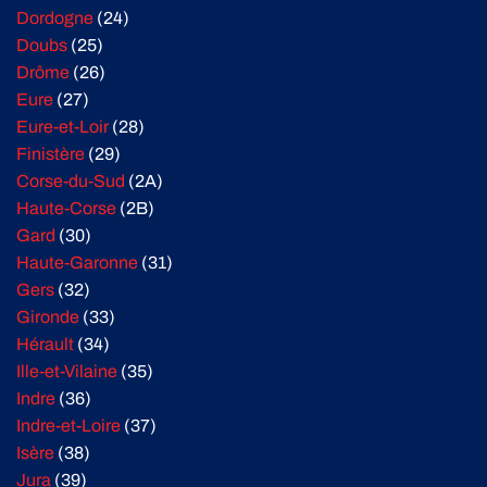
Dordogne
(24)
Doubs
(25)
Drôme
(26)
Eure
(27)
Eure-et-Loir
(28)
Finistère
(29)
Corse-du-Sud
(2A)
Haute-Corse
(2B)
Gard
(30)
Haute-Garonne
(31)
Gers
(32)
Gironde
(33)
Hérault
(34)
Ille-et-Vilaine
(35)
Indre
(36)
Indre-et-Loire
(37)
Isère
(38)
Jura
(39)