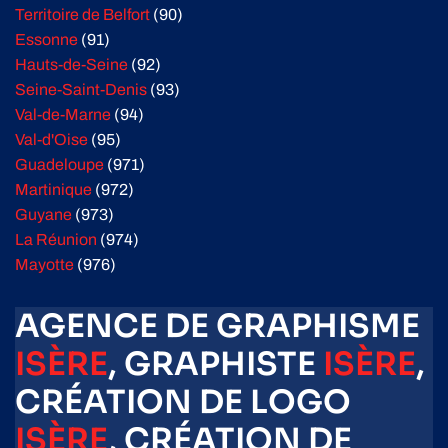
Territoire de Belfort
(90)
Essonne
(91)
Hauts-de-Seine
(92)
Seine-Saint-Denis
(93)
Val-de-Marne
(94)
Val-d'Oise
(95)
Guadeloupe
(971)
Martinique
(972)
Guyane
(973)
La Réunion
(974)
Mayotte
(976)
AGENCE DE GRAPHISME
ISÈRE
, GRAPHISTE
ISÈRE
,
CRÉATION DE LOGO
ISÈRE
, CRÉATION DE