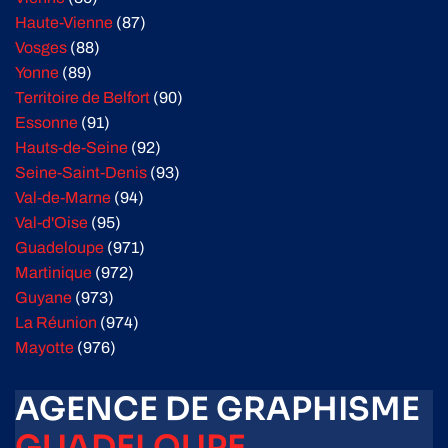
Haute-Vienne
(87)
Vosges
(88)
Yonne
(89)
Territoire de Belfort
(90)
Essonne
(91)
Hauts-de-Seine
(92)
Seine-Saint-Denis
(93)
Val-de-Marne
(94)
Val-d'Oise
(95)
Guadeloupe
(971)
Martinique
(972)
Guyane
(973)
La Réunion
(974)
Mayotte
(976)
AGENCE DE GRAPHISME
GUADELOUPE
,