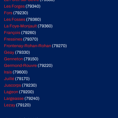
Les Forges
(79340)
Fors
(79230)
Les Fosses
(79360)
La Foye-Monjault
(79360)
François
(79260)
Fressines
(79370)
Frontenay-Rohan-Rohan
(79270)
Geay
(79330)
Genneton
(79150)
Germond-Rouvre
(79220)
Irais
(79600)
Juillé
(79170)
Juscorps
(79230)
Lageon
(79200)
Largeasse
(79240)
Lezay
(79120)