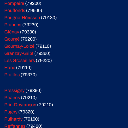
Pompaire
(79200)
Pouffonds
(79500)
Pougne-Hérisson
(79130)
Prahecq
(79230)
Glénay
(79330)
Gourgé
(79200)
Gournay-Loizé
(79110)
Granzay-Gript
(79360)
Les Groseillers
(79220)
Hanc
(79110)
Prailles
(79370)
Pressigny
(79390)
Priaires
(79210)
Prin-Deyrançon
(79210)
Pugny
(79320)
Puihardy
(79160)
Reffannes
(79420)