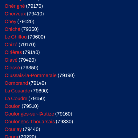
Chérigné
(79170)
Cherveux
(79410)
Chey
(79120)
Chiché
(79350)
Le Chillou
(79600)
Chizé
(79170)
Cirières
(79140)
Clavé
(79420)
Clessé
(79350)
Clussais-la-Pommeraie
(79190)
Combrand
(79140)
La Couarde
(79800)
La Coudre
(79150)
Coulon
(79510)
Coulonges-sur-l'Autize
(79160)
Coulonges-Thouarsais
(79330)
Courlay
(79440)
Cours
(79220)