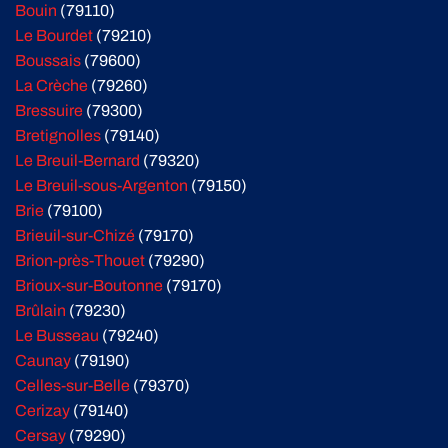
Bouin
(79110)
Le Bourdet
(79210)
Boussais
(79600)
La Crèche
(79260)
Bressuire
(79300)
Bretignolles
(79140)
Le Breuil-Bernard
(79320)
Le Breuil-sous-Argenton
(79150)
Brie
(79100)
Brieuil-sur-Chizé
(79170)
Brion-près-Thouet
(79290)
Brioux-sur-Boutonne
(79170)
Brûlain
(79230)
Le Busseau
(79240)
Caunay
(79190)
Celles-sur-Belle
(79370)
Cerizay
(79140)
Cersay
(79290)