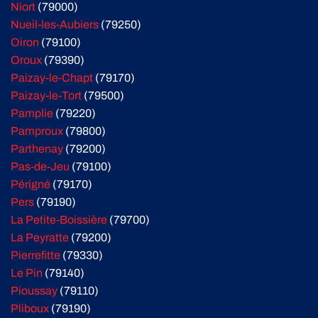
Niort
(79000)
Nueil-les-Aubiers
(79250)
Oiron
(79100)
Oroux
(79390)
Paizay-le-Chapt
(79170)
Paizay-le-Tort
(79500)
Pamplie
(79220)
Pamproux
(79800)
Parthenay
(79200)
Pas-de-Jeu
(79100)
Périgné
(79170)
Pers
(79190)
La Petite-Boissière
(79700)
La Peyratte
(79200)
Pierrefitte
(79330)
Le Pin
(79140)
Pioussay
(79110)
Pliboux
(79190)