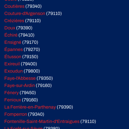
Coutières
(79340)
Couture-d'Argenson
(79110)
Crézières
(79110)
Doux
(79390)
Échiré
(79410)
Ensigné
(79170)
Épannes
(79270)
Étusson
(79150)
Exireuil
(79400)
Exoudun
(79800)
Faye-l'Abbesse
(79350)
Faye-sur-Ardin
(79160)
Fénery
(79450)
Fenioux
(79160)
La Ferrière-en-Parthenay
(79390)
Fomperron
(79340)
Fontenille-Saint-Martin-d'Entraigues
(79110)
La Forêt-sur-Sèvre
(79380)