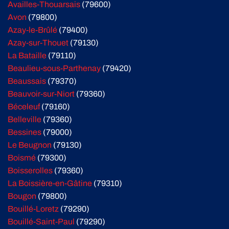
Availles-Thouarsais
(79600)
Avon
(79800)
Azay-le-Brûlé
(79400)
Azay-sur-Thouet
(79130)
La Bataille
(79110)
Beaulieu-sous-Parthenay
(79420)
Beaussais
(79370)
Beauvoir-sur-Niort
(79360)
Béceleuf
(79160)
Belleville
(79360)
Bessines
(79000)
Le Beugnon
(79130)
Boismé
(79300)
Boisserolles
(79360)
La Boissière-en-Gâtine
(79310)
Bougon
(79800)
Bouillé-Loretz
(79290)
Bouillé-Saint-Paul
(79290)