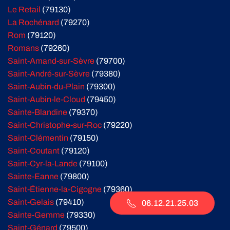
Le Retail
(79130)
La Rochénard
(79270)
Rom
(79120)
Romans
(79260)
Saint-Amand-sur-Sèvre
(79700)
Saint-André-sur-Sèvre
(79380)
Saint-Aubin-du-Plain
(79300)
Saint-Aubin-le-Cloud
(79450)
Sainte-Blandine
(79370)
Saint-Christophe-sur-Roc
(79220)
Saint-Clémentin
(79150)
Saint-Coutant
(79120)
Saint-Cyr-la-Lande
(79100)
Sainte-Eanne
(79800)
Saint-Étienne-la-Cigogne
(79360)
Saint-Gelais
(79410)
06.12.21.25.03
Sainte-Gemme
(79330)
Saint-Génard
(79500)