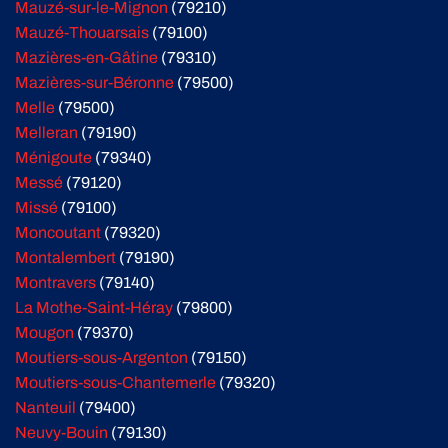
Mauzé-sur-le-Mignon
(79210)
Mauzé-Thouarsais
(79100)
Mazières-en-Gâtine
(79310)
Mazières-sur-Béronne
(79500)
Melle
(79500)
Melleran
(79190)
Ménigoute
(79340)
Messé
(79120)
Missé
(79100)
Moncoutant
(79320)
Montalembert
(79190)
Montravers
(79140)
La Mothe-Saint-Héray
(79800)
Mougon
(79370)
Moutiers-sous-Argenton
(79150)
Moutiers-sous-Chantemerle
(79320)
Nanteuil
(79400)
Neuvy-Bouin
(79130)