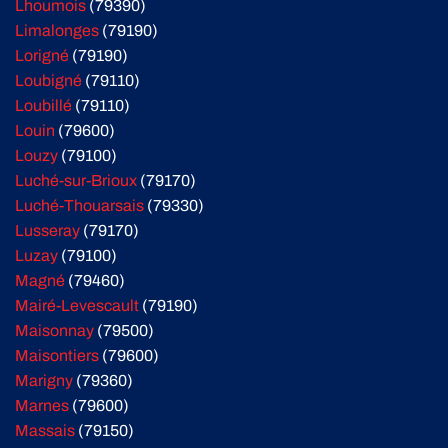
Lhoumois
(79390)
Limalonges
(79190)
Lorigné
(79190)
Loubigné
(79110)
Loubillé
(79110)
Louin
(79600)
Louzy
(79100)
Luché-sur-Brioux
(79170)
Luché-Thouarsais
(79330)
Lusseray
(79170)
Luzay
(79100)
Magné
(79460)
Mairé-Levescault
(79190)
Maisonnay
(79500)
Maisontiers
(79600)
Marigny
(79360)
Marnes
(79600)
Massais
(79150)