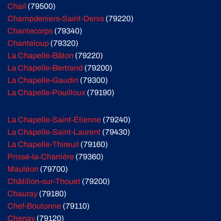
Chail
(79500)
Champdeniers-Saint-Denis
(79220)
Chantecorps
(79340)
Chanteloup
(79320)
La Chapelle-Bâton
(79220)
La Chapelle-Bertrand
(79200)
La Chapelle-Gaudin
(79300)
La Chapelle-Pouilloux
(79190)
La Chapelle-Saint-Étienne
(79240)
La Chapelle-Saint-Laurent
(79430)
La Chapelle-Thireuil
(79160)
Prissé-la-Charrière
(79360)
Mauléon
(79700)
Châtillon-sur-Thouet
(79200)
Chauray
(79180)
Chef-Boutonne
(79110)
Chenay
(79120)