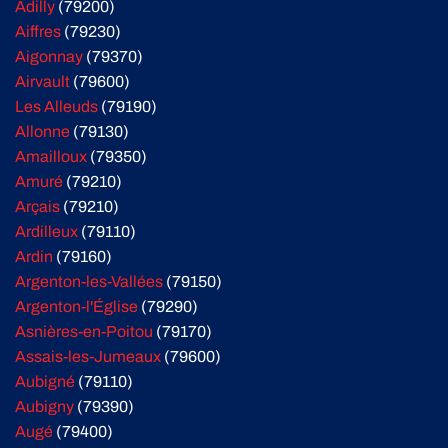
Adilly
(79200)
Aiffres
(79230)
Aigonnay
(79370)
Airvault
(79600)
Les Alleuds
(79190)
Allonne
(79130)
Amailloux
(79350)
Amuré
(79210)
Arçais
(79210)
Ardilleux
(79110)
Ardin
(79160)
Argenton-les-Vallées
(79150)
Argenton-l'Église
(79290)
Asnières-en-Poitou
(79170)
Assais-les-Jumeaux
(79600)
Aubigné
(79110)
Aubigny
(79390)
Augé
(79400)