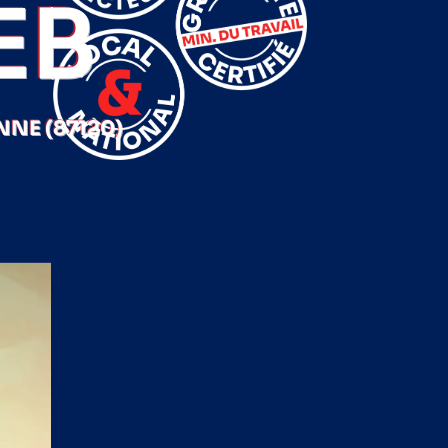
EB
NE (87120)