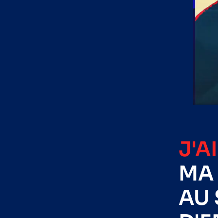
J'A
MA 
AU 