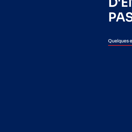
D'
PA
Quelques e