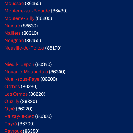
Moussac
(86150)
Mouterre-sur-Blourde
(86430)
Mouterre-Silly
(86200)
Naintré
(86530)
Nalliers
(86310)
Nérignac
(86150)
Neuville-de-Poitou
(86170)
Nieuil-l'Espoir
(86340)
Nouaillé-Maupertuis
(86340)
Nueil-sous-Faye
(86200)
Orches
(86230)
Les Ormes
(86220)
Ouzilly
(86380)
Oyré
(86220)
Paizay-le-Sec
(86300)
Payré
(86700)
Payroux
(86350)