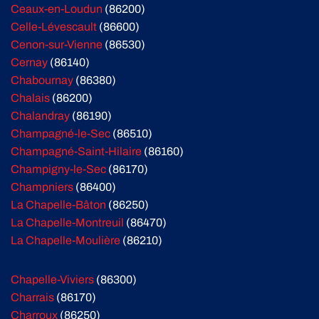
Ceaux-en-Loudun
(86200)
Celle-Lévescault
(86600)
Cenon-sur-Vienne
(86530)
Cernay
(86140)
Chabournay
(86380)
Chalais
(86200)
Chalandray
(86190)
Champagné-le-Sec
(86510)
Champagné-Saint-Hilaire
(86160)
Champigny-le-Sec
(86170)
Champniers
(86400)
La Chapelle-Bâton
(86250)
La Chapelle-Montreuil
(86470)
La Chapelle-Moulière
(86210)
Chapelle-Viviers
(86300)
Charrais
(86170)
Charroux
(86250)