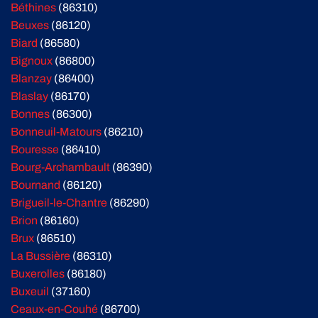
Béthines
(86310)
Beuxes
(86120)
Biard
(86580)
Bignoux
(86800)
Blanzay
(86400)
Blaslay
(86170)
Bonnes
(86300)
Bonneuil-Matours
(86210)
Bouresse
(86410)
Bourg-Archambault
(86390)
Bournand
(86120)
Brigueil-le-Chantre
(86290)
Brion
(86160)
Brux
(86510)
La Bussière
(86310)
Buxerolles
(86180)
Buxeuil
(37160)
Ceaux-en-Couhé
(86700)