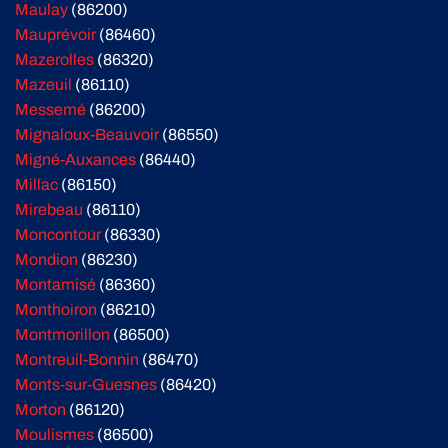
Maulay
(86200)
Mauprévoir
(86460)
Mazerolles
(86320)
Mazeuil
(86110)
Messemé
(86200)
Mignaloux-Beauvoir
(86550)
Migné-Auxances
(86440)
Millac
(86150)
Mirebeau
(86110)
Moncontour
(86330)
Mondion
(86230)
Montamisé
(86360)
Monthoiron
(86210)
Montmorillon
(86500)
Montreuil-Bonnin
(86470)
Monts-sur-Guesnes
(86420)
Morton
(86120)
Moulismes
(86500)