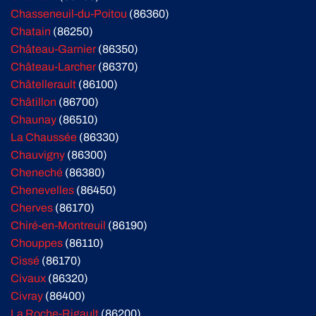
Chasseneuil-du-Poitou
(86360)
Chatain
(86250)
Château-Garnier
(86350)
Château-Larcher
(86370)
Châtellerault
(86100)
Châtillon
(86700)
Chaunay
(86510)
La Chaussée
(86330)
Chauvigny
(86300)
Cheneché
(86380)
Chenevelles
(86450)
Cherves
(86170)
Chiré-en-Montreuil
(86190)
Chouppes
(86110)
Cissé
(86170)
Civaux
(86320)
Civray
(86400)
La Roche-Rigault
(86200)