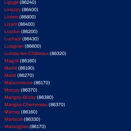
Ligugé
(86240)
Linazay
(86400)
Liniers
(86800)
Lizant
(86400)
Loudun
(86200)
Luchapt
(86430)
Lusignan
(86600)
Lussac-les-Châteaux
(86320)
Magné
(86160)
Maillé
(86190)
Mairé
(86270)
Maisonneuve
(86170)
Marçay
(86370)
Marigny-Brizay
(86380)
Marigny-Chemereau
(86370)
Marnay
(86160)
Martaizé
(86330)
Massognes
(86170)