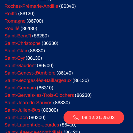
Roches-Prémarie-Andillé
(86340)
Roiffé
(86120)
Romagne
(86700)
Rouillé
(86480)
Saint-Benoît
(86280)
Saint-Christophe
(86230)
Saint-Clair
(86330)
Saint-Cyr
(86130)
Saint-Gaudent
(86400)
Saint-Genest-d'Ambière
(86140)
Saint-Georges-lès-Baillargeaux
(86130)
Saint-Germain
(86310)
Saint-Gervais-les-Trois-Clochers
(86230)
Saint-Jean-de-Sauves
(86330)
Saint-Julien-l'Ars
(86800)
06.12.21.25.03
Saint-Laon
(86200)
Saint-Laurent-de-Jourdes
(86410)
Saint-Léger-de-Montbrillais
(86120)