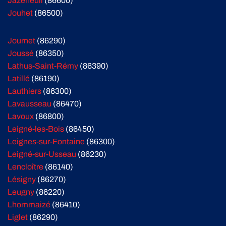
Jazeneuil
(86600)
Jouhet
(86500)
Journet
(86290)
Joussé
(86350)
Lathus-Saint-Rémy
(86390)
Latillé
(86190)
Lauthiers
(86300)
Lavausseau
(86470)
Lavoux
(86800)
Leigné-les-Bois
(86450)
Leignes-sur-Fontaine
(86300)
Leigné-sur-Usseau
(86230)
Lencloître
(86140)
Lésigny
(86270)
Leugny
(86220)
Lhommaizé
(86410)
Liglet
(86290)