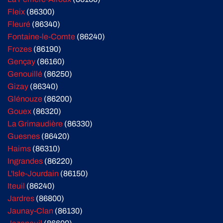
Fleix
(86300)
Fleuré
(86340)
Fontaine-le-Comte
(86240)
Frozes
(86190)
Gençay
(86160)
Genouillé
(86250)
Gizay
(86340)
Glénouze
(86200)
Gouex
(86320)
La Grimaudière
(86330)
Guesnes
(86420)
Haims
(86310)
Ingrandes
(86220)
L'Isle-Jourdain
(86150)
Iteuil
(86240)
Jardres
(86800)
Jaunay-Clan
(86130)