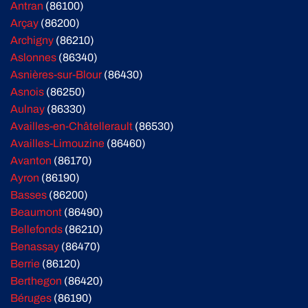
Antran
(86100)
Arçay
(86200)
Archigny
(86210)
Aslonnes
(86340)
Asnières-sur-Blour
(86430)
Asnois
(86250)
Aulnay
(86330)
Availles-en-Châtellerault
(86530)
Availles-Limouzine
(86460)
Avanton
(86170)
Ayron
(86190)
Basses
(86200)
Beaumont
(86490)
Bellefonds
(86210)
Benassay
(86470)
Berrie
(86120)
Berthegon
(86420)
Béruges
(86190)