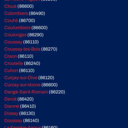
Cloué
(86600)
Colombiers
(86490)
Couhé
(86700)
Coulombiers
(86600)
Coulonges
(86290)
Coussay
(86110)
Coussay-les-Bois
(86270)
Craon
(86110)
Croutelle
(86240)
Cuhon
(86110)
Curçay-sur-Dive
(86120)
Curzay-sur-Vonne
(86600)
Dangé-Saint-Romain
(86220)
Dercé
(86420)
Dienné
(86410)
Dissay
(86130)
Doussay
(86140)
La Ferrière-Airoux
(86160)