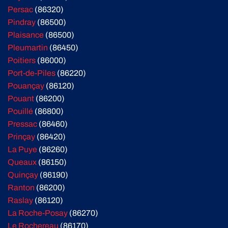
Persac
(86320)
Pindray
(86500)
Plaisance
(86500)
Pleumartin
(86450)
Poitiers
(86000)
Port-de-Piles
(86220)
Pouançay
(86120)
Pouant
(86200)
Pouillé
(86800)
Pressac
(86460)
Prinçay
(86420)
La Puye
(86260)
Queaux
(86150)
Quinçay
(86190)
Ranton
(86200)
Raslay
(86120)
La Roche-Posay
(86270)
Le Rochereau
(86170)