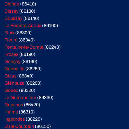
Dienné
(86410)
Dissay
(86130)
Doussay
(86140)
La Ferrière-Airoux
(86160)
Fleix
(86300)
Fleuré
(86340)
Fontaine-le-Comte
(86240)
Frozes
(86190)
Gençay
(86160)
Genouillé
(86250)
Gizay
(86340)
Glénouze
(86200)
Gouex
(86320)
La Grimaudière
(86330)
Guesnes
(86420)
Haims
(86310)
Ingrandes
(86220)
L'Isle-Jourdain
(86150)