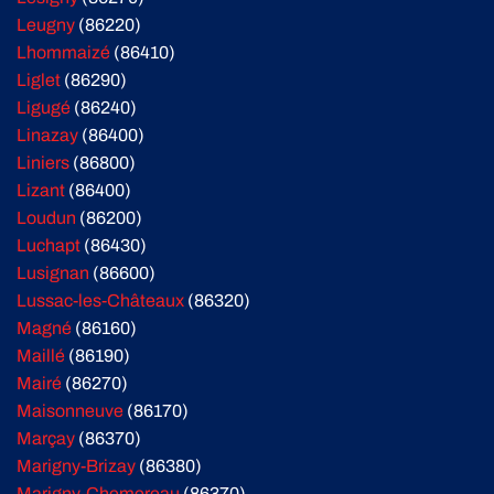
Leugny
(86220)
Lhommaizé
(86410)
Liglet
(86290)
Ligugé
(86240)
Linazay
(86400)
Liniers
(86800)
Lizant
(86400)
Loudun
(86200)
Luchapt
(86430)
Lusignan
(86600)
Lussac-les-Châteaux
(86320)
Magné
(86160)
Maillé
(86190)
Mairé
(86270)
Maisonneuve
(86170)
Marçay
(86370)
Marigny-Brizay
(86380)
Marigny-Chemereau
(86370)