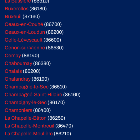
La Bussière
(86310)
Buxerolles
(86180)
Buxeuil
(37160)
Ceaux-en-Couhé
(86700)
Ceaux-en-Loudun
(86200)
Celle-Lévescault
(86600)
Cenon-sur-Vienne
(86530)
Cernay
(86140)
Chabournay
(86380)
Chalais
(86200)
Chalandray
(86190)
Champagné-le-Sec
(86510)
Champagné-Saint-Hilaire
(86160)
Champigny-le-Sec
(86170)
Champniers
(86400)
La Chapelle-Bâton
(86250)
La Chapelle-Montreuil
(86470)
La Chapelle-Moulière
(86210)