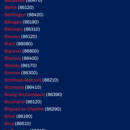
Benassay
(86470)
Berrie
(86120)
Berthegon
(86420)
Béruges
(86190)
Béthines
(86310)
Beuxes
(86120)
Biard
(86580)
Bignoux
(86800)
Blanzay
(86400)
Blaslay
(86170)
Bonnes
(86300)
Bonneuil-Matours
(86210)
Bouresse
(86410)
Bourg-Archambault
(86390)
Bournand
(86120)
Brigueil-le-Chantre
(86290)
Brion
(86160)
Brux
(86510)