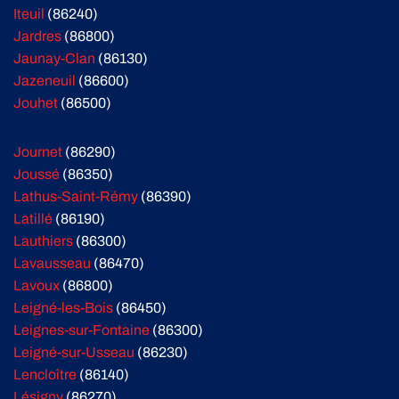
Iteuil
(86240)
Jardres
(86800)
Jaunay-Clan
(86130)
Jazeneuil
(86600)
Jouhet
(86500)
Journet
(86290)
Joussé
(86350)
Lathus-Saint-Rémy
(86390)
Latillé
(86190)
Lauthiers
(86300)
Lavausseau
(86470)
Lavoux
(86800)
Leigné-les-Bois
(86450)
Leignes-sur-Fontaine
(86300)
Leigné-sur-Usseau
(86230)
Lencloître
(86140)
Lésigny
(86270)