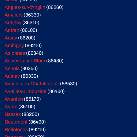
Angles-sur-l'Anglin
(86260)
Angliers
(86330)
Antigny
(86310)
Antran
(86100)
Arçay
(86200)
Archigny
(86210)
Aslonnes
(86340)
Asnières-sur-Blour
(86430)
Asnois
(86250)
Aulnay
(86330)
Availles-en-Châtellerault
(86530)
Availles-Limouzine
(86460)
Avanton
(86170)
Ayron
(86190)
Basses
(86200)
Beaumont
(86490)
Bellefonds
(86210)