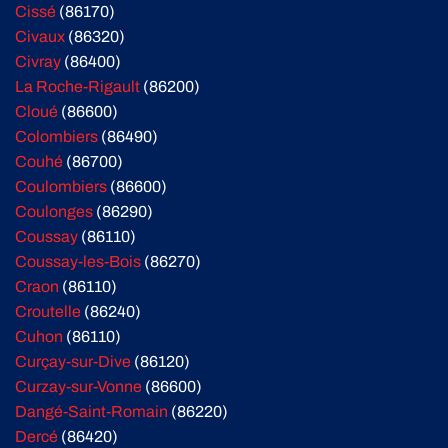
Cissé
(86170)
Civaux
(86320)
Civray
(86400)
La Roche-Rigault
(86200)
Cloué
(86600)
Colombiers
(86490)
Couhé
(86700)
Coulombiers
(86600)
Coulonges
(86290)
Coussay
(86110)
Coussay-les-Bois
(86270)
Craon
(86110)
Croutelle
(86240)
Cuhon
(86110)
Curçay-sur-Dive
(86120)
Curzay-sur-Vonne
(86600)
Dangé-Saint-Romain
(86220)
Dercé
(86420)