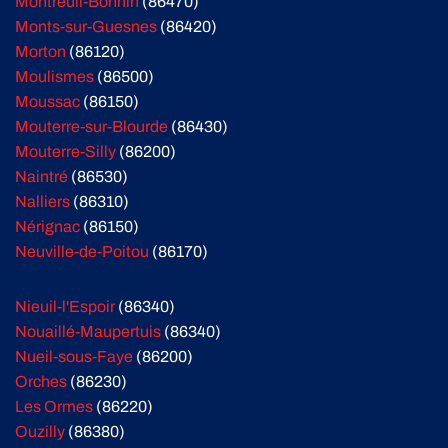
Montreuil-Bonnin
(86470)
Monts-sur-Guesnes
(86420)
Morton
(86120)
Moulismes
(86500)
Moussac
(86150)
Mouterre-sur-Blourde
(86430)
Mouterre-Silly
(86200)
Naintré
(86530)
Nalliers
(86310)
Nérignac
(86150)
Neuville-de-Poitou
(86170)
Nieuil-l'Espoir
(86340)
Nouaillé-Maupertuis
(86340)
Nueil-sous-Faye
(86200)
Orches
(86230)
Les Ormes
(86220)
Ouzilly
(86380)