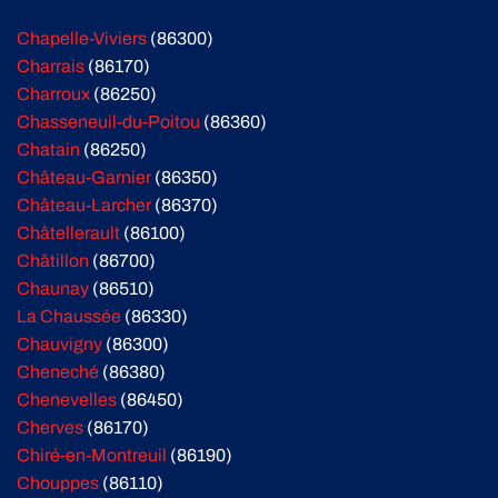
Chapelle-Viviers
(86300)
Charrais
(86170)
Charroux
(86250)
Chasseneuil-du-Poitou
(86360)
Chatain
(86250)
Château-Garnier
(86350)
Château-Larcher
(86370)
Châtellerault
(86100)
Châtillon
(86700)
Chaunay
(86510)
La Chaussée
(86330)
Chauvigny
(86300)
Cheneché
(86380)
Chenevelles
(86450)
Cherves
(86170)
Chiré-en-Montreuil
(86190)
Chouppes
(86110)