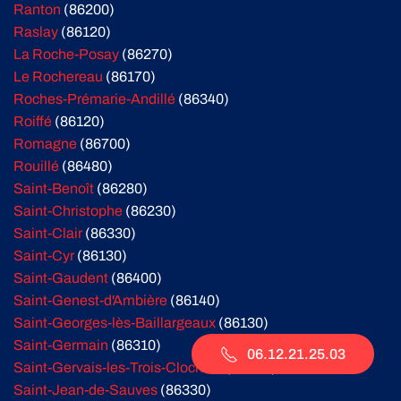
Ranton
(86200)
Raslay
(86120)
La Roche-Posay
(86270)
Le Rochereau
(86170)
Roches-Prémarie-Andillé
(86340)
Roiffé
(86120)
Romagne
(86700)
Rouillé
(86480)
Saint-Benoît
(86280)
Saint-Christophe
(86230)
Saint-Clair
(86330)
Saint-Cyr
(86130)
Saint-Gaudent
(86400)
Saint-Genest-d'Ambière
(86140)
Saint-Georges-lès-Baillargeaux
(86130)
Saint-Germain
(86310)
06.12.21.25.03
Saint-Gervais-les-Trois-Clochers
(86230)
Saint-Jean-de-Sauves
(86330)