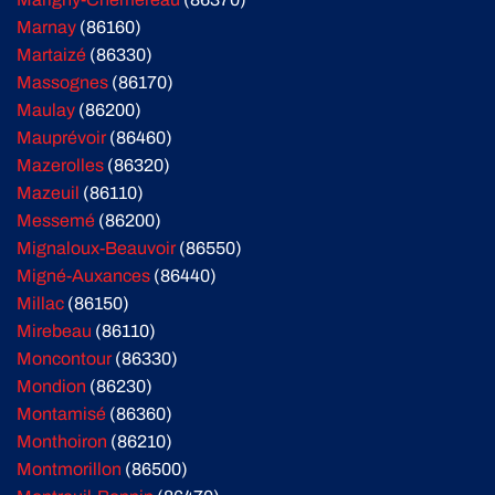
Marnay
(86160)
Martaizé
(86330)
Massognes
(86170)
Maulay
(86200)
Mauprévoir
(86460)
Mazerolles
(86320)
Mazeuil
(86110)
Messemé
(86200)
Mignaloux-Beauvoir
(86550)
Migné-Auxances
(86440)
Millac
(86150)
Mirebeau
(86110)
Moncontour
(86330)
Mondion
(86230)
Montamisé
(86360)
Monthoiron
(86210)
Montmorillon
(86500)