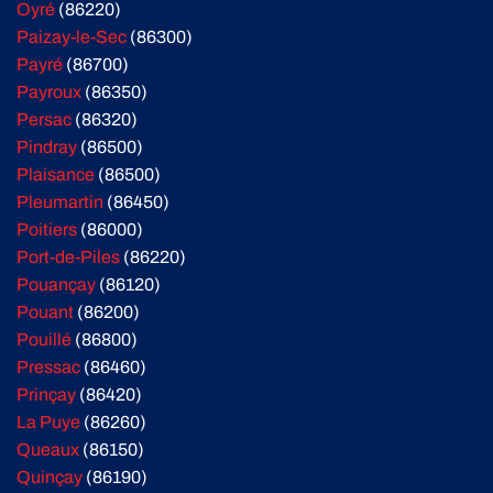
Oyré
(86220)
Paizay-le-Sec
(86300)
Payré
(86700)
Payroux
(86350)
Persac
(86320)
Pindray
(86500)
Plaisance
(86500)
Pleumartin
(86450)
Poitiers
(86000)
Port-de-Piles
(86220)
Pouançay
(86120)
Pouant
(86200)
Pouillé
(86800)
Pressac
(86460)
Prinçay
(86420)
La Puye
(86260)
Queaux
(86150)
Quinçay
(86190)