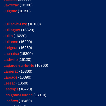
Javrezac
(16100)
Juignac
(16190)
Juillac-le-Coq
(16130)
Juillaguet
(16320)
Juillé
(16230)
Julienne
(16200)
Jurignac
(16250)
Lachaise
(16300)
Ladiville
(16120)
Lagarde-sur-le-Né
(16300)
Lamérac
(16300)
Laprade
(16390)
Lessac
(16500)
Lesterps
(16420)
Lésignac-Durand
(16310)
Lichères
(16460)