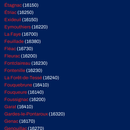
Étagnac
(16150)
Étriac
(16250)
Exideuil
(16150)
Eymouthiers
(16220)
La Faye
(16700)
Feuillade
(16380)
Fléac
(16730)
Fleurac
(16200)
Fontclaireau
(16230)
Fontenille
(16230)
La Forêt-de-Tessé
(16240)
Fouquebrune
(16410)
Fouqueure
(16140)
Foussignac
(16200)
Garat
(16410)
Gardes-le-Pontaroux
(16320)
Genac
(16170)
Genouillac
(16270)