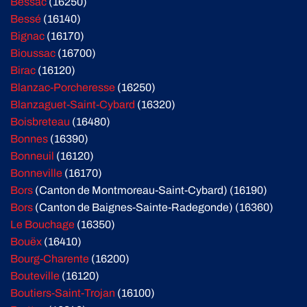
Bessac
(16250)
Bessé
(16140)
Bignac
(16170)
Bioussac
(16700)
Birac
(16120)
Blanzac-Porcheresse
(16250)
Blanzaguet-Saint-Cybard
(16320)
Boisbreteau
(16480)
Bonnes
(16390)
Bonneuil
(16120)
Bonneville
(16170)
Bors
(Canton de Montmoreau-Saint-Cybard) (16190)
Bors
(Canton de Baignes-Sainte-Radegonde) (16360)
Le Bouchage
(16350)
Bouëx
(16410)
Bourg-Charente
(16200)
Bouteville
(16120)
Boutiers-Saint-Trojan
(16100)