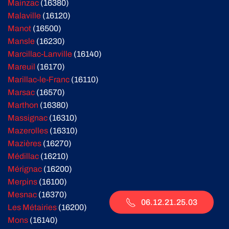
Mainzac
(16380)
Malaville
(16120)
Manot
(16500)
Mansle
(16230)
Marcillac-Lanville
(16140)
Mareuil
(16170)
Marillac-le-Franc
(16110)
Marsac
(16570)
Marthon
(16380)
Massignac
(16310)
Mazerolles
(16310)
Mazières
(16270)
Médillac
(16210)
Mérignac
(16200)
Merpins
(16100)
Mesnac
(16370)
06.12.21.25.03
Les Métairies
(16200)
Mons
(16140)