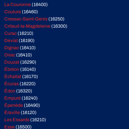
La Couronne
(16400)
Couture
(16460)
Cressac-Saint-Genis
(16250)
Criteuil-la-Magdeleine
(16300)
Curac
(16210)
Deviat
(16190)
Dignac
(16410)
Dirac
(16410)
Douzat
(16290)
Ébréon
(16140)
Échallat
(16170)
Écuras
(16220)
Édon
(16320)
Empuré
(16240)
Épenède
(16490)
Éraville
(16120)
Les Essards
(16210)
Esse
(16500)