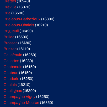
Brettes
(16240)
Bréville
(16370)
Brie
(16590)
Brie-sous-Barbezieux
(16300)
Brie-sous-Chalais
(16210)
Brigueuil
(16420)
Brillac
(16500)
Brossac
(16480)
Bunzac
(16110)
Cellefrouin
(16260)
Cellettes
(16230)
Chabanais
(16150)
Chabrac
(16150)
Chadurie
(16250)
Chalais
(16210)
Challignac
(16300)
Champagne-Vigny
(16250)
Champagne-Mouton
(16350)