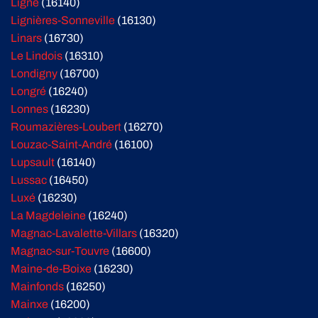
Ligné
(16140)
Lignières-Sonneville
(16130)
Linars
(16730)
Le Lindois
(16310)
Londigny
(16700)
Longré
(16240)
Lonnes
(16230)
Roumazières-Loubert
(16270)
Louzac-Saint-André
(16100)
Lupsault
(16140)
Lussac
(16450)
Luxé
(16230)
La Magdeleine
(16240)
Magnac-Lavalette-Villars
(16320)
Magnac-sur-Touvre
(16600)
Maine-de-Boixe
(16230)
Mainfonds
(16250)
Mainxe
(16200)