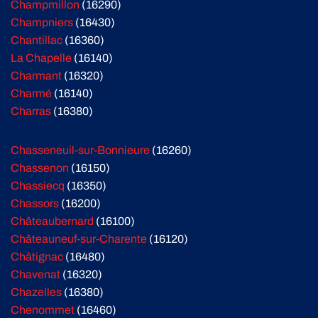
Champmillon
(16290)
Champniers
(16430)
Chantillac
(16360)
La Chapelle
(16140)
Charmant
(16320)
Charmé
(16140)
Charras
(16380)
Chasseneuil-sur-Bonnieure
(16260)
Chassenon
(16150)
Chassiecq
(16350)
Chassors
(16200)
Châteaubernard
(16100)
Châteauneuf-sur-Charente
(16120)
Châtignac
(16480)
Chavenat
(16320)
Chazelles
(16380)
Chenommet
(16460)