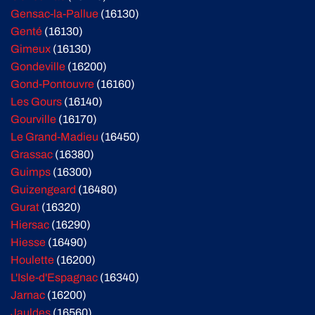
Gensac-la-Pallue
(16130)
Genté
(16130)
Gimeux
(16130)
Gondeville
(16200)
Gond-Pontouvre
(16160)
Les Gours
(16140)
Gourville
(16170)
Le Grand-Madieu
(16450)
Grassac
(16380)
Guimps
(16300)
Guizengeard
(16480)
Gurat
(16320)
Hiersac
(16290)
Hiesse
(16490)
Houlette
(16200)
L'Isle-d'Espagnac
(16340)
Jarnac
(16200)
Jauldes
(16560)