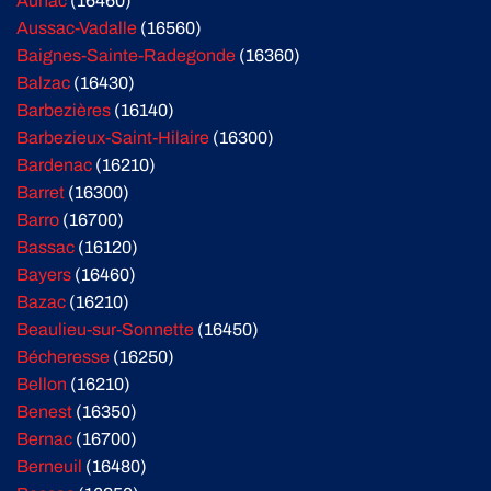
Aunac
(16460)
Aussac-Vadalle
(16560)
Baignes-Sainte-Radegonde
(16360)
Balzac
(16430)
Barbezières
(16140)
Barbezieux-Saint-Hilaire
(16300)
Bardenac
(16210)
Barret
(16300)
Barro
(16700)
Bassac
(16120)
Bayers
(16460)
Bazac
(16210)
Beaulieu-sur-Sonnette
(16450)
Bécheresse
(16250)
Bellon
(16210)
Benest
(16350)
Bernac
(16700)
Berneuil
(16480)