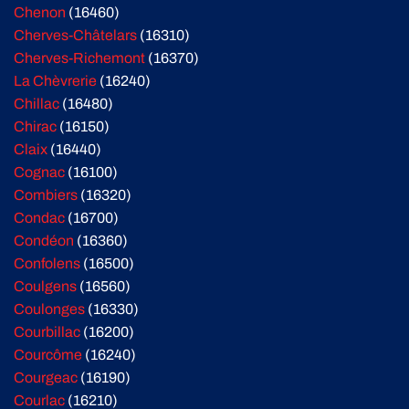
Chenon
(16460)
Cherves-Châtelars
(16310)
Cherves-Richemont
(16370)
La Chèvrerie
(16240)
Chillac
(16480)
Chirac
(16150)
Claix
(16440)
Cognac
(16100)
Combiers
(16320)
Condac
(16700)
Condéon
(16360)
Confolens
(16500)
Coulgens
(16560)
Coulonges
(16330)
Courbillac
(16200)
Courcôme
(16240)
Courgeac
(16190)
Courlac
(16210)