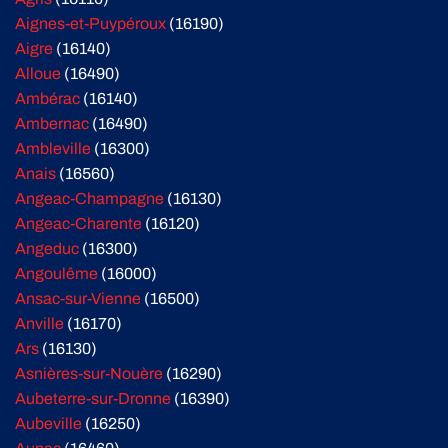
Aignes-et-Puypéroux
(16190)
Aigre
(16140)
Alloue
(16490)
Ambérac
(16140)
Ambernac
(16490)
Ambleville
(16300)
Anais
(16560)
Angeac-Champagne
(16130)
Angeac-Charente
(16120)
Angeduc
(16300)
Angoulême
(16000)
Ansac-sur-Vienne
(16500)
Anville
(16170)
Ars
(16130)
Asnières-sur-Nouère
(16290)
Aubeterre-sur-Dronne
(16390)
Aubeville
(16250)