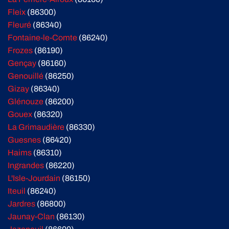
Fleix
(86300)
Fleuré
(86340)
Fontaine-le-Comte
(86240)
Frozes
(86190)
Gençay
(86160)
Genouillé
(86250)
Gizay
(86340)
Glénouze
(86200)
Gouex
(86320)
La Grimaudière
(86330)
Guesnes
(86420)
Haims
(86310)
Ingrandes
(86220)
L'Isle-Jourdain
(86150)
Iteuil
(86240)
Jardres
(86800)
Jaunay-Clan
(86130)