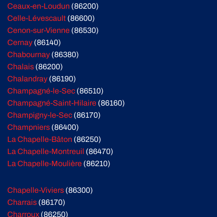
Ceaux-en-Loudun
(86200)
Celle-Lévescault
(86600)
Cenon-sur-Vienne
(86530)
Cernay
(86140)
Chabournay
(86380)
Chalais
(86200)
Chalandray
(86190)
Champagné-le-Sec
(86510)
Champagné-Saint-Hilaire
(86160)
Champigny-le-Sec
(86170)
Champniers
(86400)
La Chapelle-Bâton
(86250)
La Chapelle-Montreuil
(86470)
La Chapelle-Moulière
(86210)
Chapelle-Viviers
(86300)
Charrais
(86170)
Charroux
(86250)