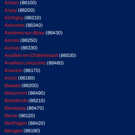
Antran
(86100)
Arçay
(86200)
Archigny
(86210)
Aslonnes
(86340)
Asnières-sur-Blour
(86430)
Asnois
(86250)
Aulnay
(86330)
Availles-en-Châtellerault
(86530)
Availles-Limouzine
(86460)
Avanton
(86170)
Ayron
(86190)
Basses
(86200)
Beaumont
(86490)
Bellefonds
(86210)
Benassay
(86470)
Berrie
(86120)
Berthegon
(86420)
Béruges
(86190)