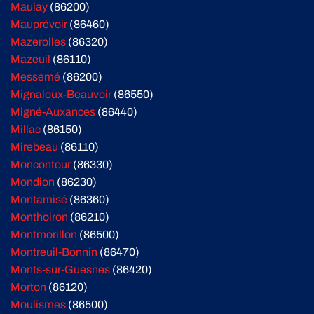
Maulay
(86200)
Mauprévoir
(86460)
Mazerolles
(86320)
Mazeuil
(86110)
Messemé
(86200)
Mignaloux-Beauvoir
(86550)
Migné-Auxances
(86440)
Millac
(86150)
Mirebeau
(86110)
Moncontour
(86330)
Mondion
(86230)
Montamisé
(86360)
Monthoiron
(86210)
Montmorillon
(86500)
Montreuil-Bonnin
(86470)
Monts-sur-Guesnes
(86420)
Morton
(86120)
Moulismes
(86500)