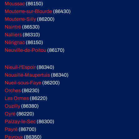
Moussac
(86150)
Mouterre-sur-Blourde
(86430)
Mouterre-Silly
(86200)
Naintré
(86530)
Nalliers
(86310)
Nérignac
(86150)
Neuville-de-Poitou
(86170)
Nieuil-l'Espoir
(86340)
Nouaillé-Maupertuis
(86340)
Nueil-sous-Faye
(86200)
Orches
(86230)
Les Ormes
(86220)
Ouzilly
(86380)
Oyré
(86220)
Paizay-le-Sec
(86300)
Payré
(86700)
Payroux
(86350)