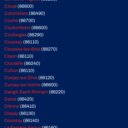
Cloué
(86600)
Colombiers
(86490)
Couhé
(86700)
Coulombiers
(86600)
Coulonges
(86290)
Coussay
(86110)
Coussay-les-Bois
(86270)
Craon
(86110)
Croutelle
(86240)
Cuhon
(86110)
Curçay-sur-Dive
(86120)
Curzay-sur-Vonne
(86600)
Dangé-Saint-Romain
(86220)
Dercé
(86420)
Dienné
(86410)
Dissay
(86130)
Doussay
(86140)
La Ferrière-Airoux
(86160)