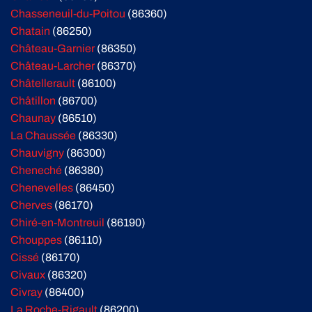
Chasseneuil-du-Poitou
(86360)
Chatain
(86250)
Château-Garnier
(86350)
Château-Larcher
(86370)
Châtellerault
(86100)
Châtillon
(86700)
Chaunay
(86510)
La Chaussée
(86330)
Chauvigny
(86300)
Cheneché
(86380)
Chenevelles
(86450)
Cherves
(86170)
Chiré-en-Montreuil
(86190)
Chouppes
(86110)
Cissé
(86170)
Civaux
(86320)
Civray
(86400)
La Roche-Rigault
(86200)