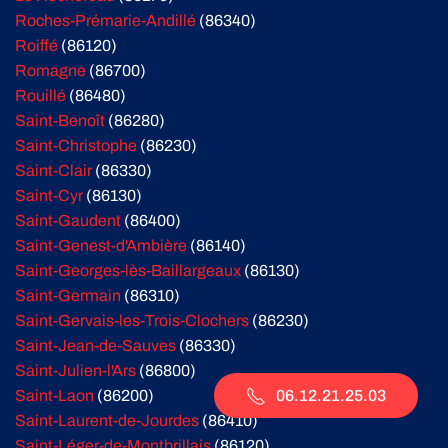
Roches-Prémarie-Andillé
(86340)
Roiffé
(86120)
Romagne
(86700)
Rouillé
(86480)
Saint-Benoît
(86280)
Saint-Christophe
(86230)
Saint-Clair
(86330)
Saint-Cyr
(86130)
Saint-Gaudent
(86400)
Saint-Genest-d'Ambière
(86140)
Saint-Georges-lès-Baillargeaux
(86130)
Saint-Germain
(86310)
Saint-Gervais-les-Trois-Clochers
(86230)
Saint-Jean-de-Sauves
(86330)
Saint-Julien-l'Ars
(86800)
06.12.21.25.03
Saint-Laon
(86200)
Saint-Laurent-de-Jourdes
(86410)
Saint-Léger-de-Montbrillais
(86120)