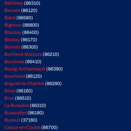
Béthines
(86310)
Beuxes
(86120)
Biard
(86580)
Bignoux
(86800)
Blanzay
(86400)
Blaslay
(86170)
Bonnes
(86300)
Bonneuil-Matours
(86210)
Bouresse
(86410)
Bourg-Archambault
(86390)
Bournand
(86120)
Brigueil-le-Chantre
(86290)
Brion
(86160)
Brux
(86510)
La Bussière
(86310)
Buxerolles
(86180)
Buxeuil
(37160)
Ceaux-en-Couhé
(86700)