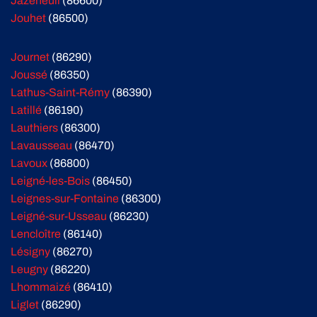
Jazeneuil
(86600)
Jouhet
(86500)
Journet
(86290)
Joussé
(86350)
Lathus-Saint-Rémy
(86390)
Latillé
(86190)
Lauthiers
(86300)
Lavausseau
(86470)
Lavoux
(86800)
Leigné-les-Bois
(86450)
Leignes-sur-Fontaine
(86300)
Leigné-sur-Usseau
(86230)
Lencloître
(86140)
Lésigny
(86270)
Leugny
(86220)
Lhommaizé
(86410)
Liglet
(86290)