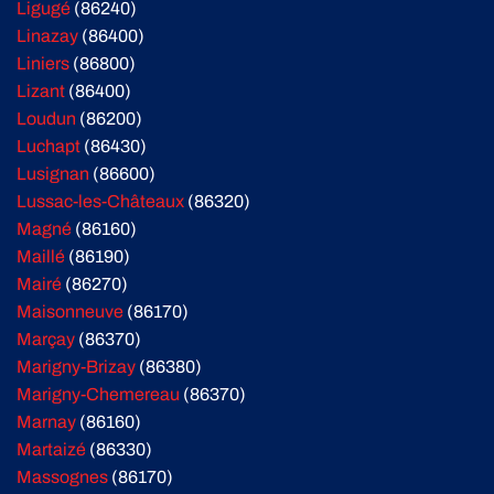
Ligugé
(86240)
Linazay
(86400)
Liniers
(86800)
Lizant
(86400)
Loudun
(86200)
Luchapt
(86430)
Lusignan
(86600)
Lussac-les-Châteaux
(86320)
Magné
(86160)
Maillé
(86190)
Mairé
(86270)
Maisonneuve
(86170)
Marçay
(86370)
Marigny-Brizay
(86380)
Marigny-Chemereau
(86370)
Marnay
(86160)
Martaizé
(86330)
Massognes
(86170)