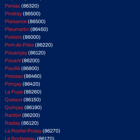
Persac
(86320)
Pindray
(86500)
Plaisance
(86500)
Pleumartin
(86450)
Poitiers
(86000)
Port-de-Piles
(86220)
Pouançay
(86120)
Pouant
(86200)
Pouillé
(86800)
Pressac
(86460)
Prinçay
(86420)
La Puye
(86260)
Queaux
(86150)
Quinçay
(86190)
Ranton
(86200)
Raslay
(86120)
La Roche-Posay
(86270)
Le Rochereau
(86170)