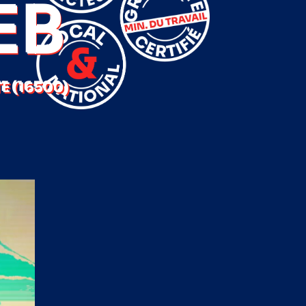
EB
 (16500)