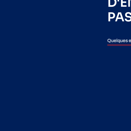
D'
PA
Quelques e