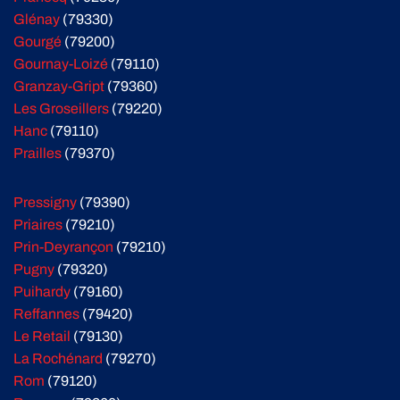
Glénay
(79330)
Gourgé
(79200)
Gournay-Loizé
(79110)
Granzay-Gript
(79360)
Les Groseillers
(79220)
Hanc
(79110)
Prailles
(79370)
Pressigny
(79390)
Priaires
(79210)
Prin-Deyrançon
(79210)
Pugny
(79320)
Puihardy
(79160)
Reffannes
(79420)
Le Retail
(79130)
La Rochénard
(79270)
Rom
(79120)