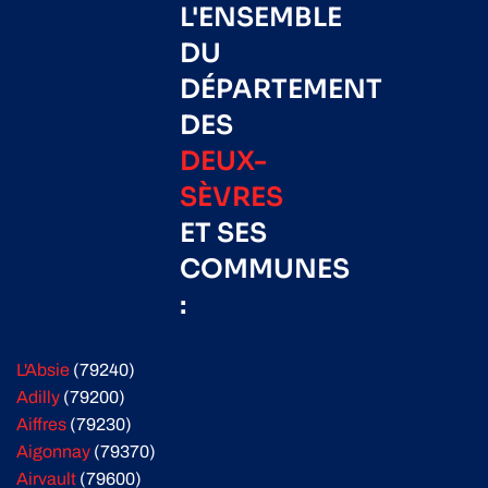
L'ENSEMBLE
DU
DÉPARTEMENT
DES
DEUX-
SÈVRES
ET SES
COMMUNES
:
L'Absie
(79240)
Adilly
(79200)
Aiffres
(79230)
Aigonnay
(79370)
Airvault
(79600)