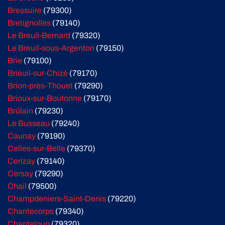
Bressuire
(79300)
Bretignolles
(79140)
Le Breuil-Bernard
(79320)
Le Breuil-sous-Argenton
(79150)
Brie
(79100)
Brieuil-sur-Chizé
(79170)
Brion-près-Thouet
(79290)
Brioux-sur-Boutonne
(79170)
Brûlain
(79230)
Le Busseau
(79240)
Caunay
(79190)
Celles-sur-Belle
(79370)
Cerizay
(79140)
Cersay
(79290)
Chail
(79500)
Champdeniers-Saint-Denis
(79220)
Chantecorps
(79340)
Chanteloup
(79320)