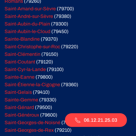
Romans
(79260)
Saint-Amand-sur-Sèvre
(79700)
Saint-André-sur-Sèvre
(79380)
Saint-Aubin-du-Plain
(79300)
Saint-Aubin-le-Cloud
(79450)
Sainte-Blandine
(79370)
Saint-Christophe-sur-Roc
(79220)
Saint-Clémentin
(79150)
Saint-Coutant
(79120)
Saint-Cyr-la-Lande
(79100)
Sainte-Eanne
(79800)
Saint-Étienne-la-Cigogne
(79360)
Saint-Gelais
(79410)
Sainte-Gemme
(79330)
Saint-Génard
(79500)
Saint-Généroux
(79600)
06.12.21.25.03
Saint-Georges-de-Noisné
(79400)
Saint-Georges-de-Rex
(79210)