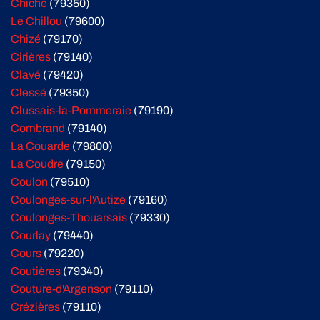
Chiché
(79350)
Le Chillou
(79600)
Chizé
(79170)
Cirières
(79140)
Clavé
(79420)
Clessé
(79350)
Clussais-la-Pommeraie
(79190)
Combrand
(79140)
La Couarde
(79800)
La Coudre
(79150)
Coulon
(79510)
Coulonges-sur-l'Autize
(79160)
Coulonges-Thouarsais
(79330)
Courlay
(79440)
Cours
(79220)
Coutières
(79340)
Couture-d'Argenson
(79110)
Crézières
(79110)