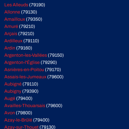
Les Alleuds
(79190)
Allonne
(79130)
Amailloux
(79350)
Amuré
(79210)
Arçais
(79210)
Ardilleux
(79110)
Ardin
(79160)
Argenton-les-Vallées
(79150)
Argenton-l'Église
(79290)
Asnières-en-Poitou
(79170)
Assais-les-Jumeaux
(79600)
Aubigné
(79110)
Aubigny
(79390)
Augé
(79400)
Availles-Thouarsais
(79600)
Avon
(79800)
Azay-le-Brûlé
(79400)
Azay-sur-Thouet
(79130)