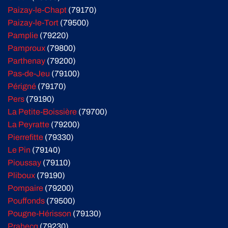
Paizay-le-Chapt
(79170)
Paizay-le-Tort
(79500)
Pamplie
(79220)
Pamproux
(79800)
Parthenay
(79200)
Pas-de-Jeu
(79100)
Périgné
(79170)
Pers
(79190)
La Petite-Boissière
(79700)
La Peyratte
(79200)
Pierrefitte
(79330)
Le Pin
(79140)
Pioussay
(79110)
Pliboux
(79190)
Pompaire
(79200)
Pouffonds
(79500)
Pougne-Hérisson
(79130)
Prahecq
(79230)