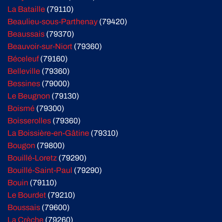
La Bataille
(79110)
Beaulieu-sous-Parthenay
(79420)
Beaussais
(79370)
Beauvoir-sur-Niort
(79360)
Béceleuf
(79160)
Belleville
(79360)
Bessines
(79000)
Le Beugnon
(79130)
Boismé
(79300)
Boisserolles
(79360)
La Boissière-en-Gâtine
(79310)
Bougon
(79800)
Bouillé-Loretz
(79290)
Bouillé-Saint-Paul
(79290)
Bouin
(79110)
Le Bourdet
(79210)
Boussais
(79600)
La Crèche
(79260)