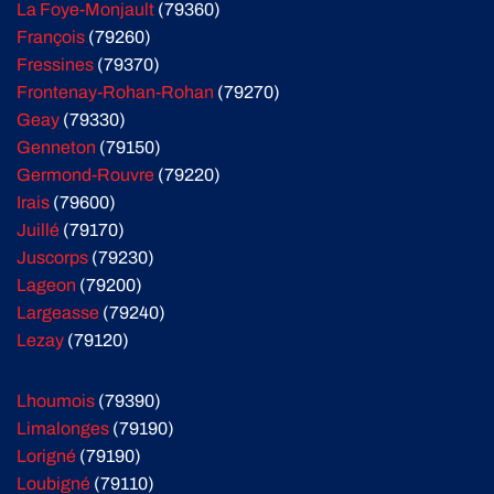
La Foye-Monjault
(79360)
François
(79260)
Fressines
(79370)
Frontenay-Rohan-Rohan
(79270)
Geay
(79330)
Genneton
(79150)
Germond-Rouvre
(79220)
Irais
(79600)
Juillé
(79170)
Juscorps
(79230)
Lageon
(79200)
Largeasse
(79240)
Lezay
(79120)
Lhoumois
(79390)
Limalonges
(79190)
Lorigné
(79190)
Loubigné
(79110)