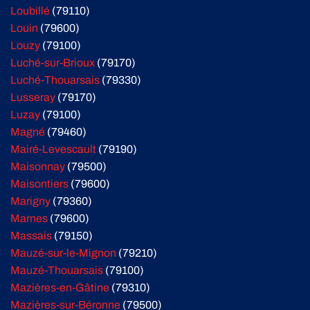
Loubillé
(79110)
Louin
(79600)
Louzy
(79100)
Luché-sur-Brioux
(79170)
Luché-Thouarsais
(79330)
Lusseray
(79170)
Luzay
(79100)
Magné
(79460)
Mairé-Levescault
(79190)
Maisonnay
(79500)
Maisontiers
(79600)
Marigny
(79360)
Marnes
(79600)
Massais
(79150)
Mauzé-sur-le-Mignon
(79210)
Mauzé-Thouarsais
(79100)
Mazières-en-Gâtine
(79310)
Mazières-sur-Béronne
(79500)