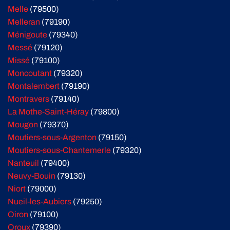
Melle
(79500)
Melleran
(79190)
Ménigoute
(79340)
Messé
(79120)
Missé
(79100)
Moncoutant
(79320)
Montalembert
(79190)
Montravers
(79140)
La Mothe-Saint-Héray
(79800)
Mougon
(79370)
Moutiers-sous-Argenton
(79150)
Moutiers-sous-Chantemerle
(79320)
Nanteuil
(79400)
Neuvy-Bouin
(79130)
Niort
(79000)
Nueil-les-Aubiers
(79250)
Oiron
(79100)
Oroux
(79390)