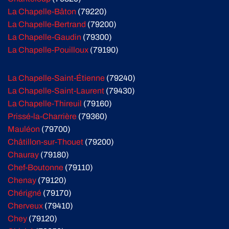
La Chapelle-Bâton
(79220)
La Chapelle-Bertrand
(79200)
La Chapelle-Gaudin
(79300)
La Chapelle-Pouilloux
(79190)
La Chapelle-Saint-Étienne
(79240)
La Chapelle-Saint-Laurent
(79430)
La Chapelle-Thireuil
(79160)
Prissé-la-Charrière
(79360)
Mauléon
(79700)
Châtillon-sur-Thouet
(79200)
Chauray
(79180)
Chef-Boutonne
(79110)
Chenay
(79120)
Chérigné
(79170)
Cherveux
(79410)
Chey
(79120)