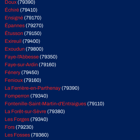
Doux
(79390)
Échiré
(79410)
Ensigné
(79170)
Épannes
(79270)
Étusson
(79150)
Exireuil
(79400)
Exoudun
(79800)
Faye-l'Abbesse
(79350)
Faye-sur-Ardin
(79160)
Fénery
(79450)
Fenioux
(79160)
La Ferrière-en-Parthenay
(79390)
Fomperron
(79340)
Fontenille-Saint-Martin-d'Entraigues
(79110)
La Forêt-sur-Sèvre
(79380)
Les Forges
(79340)
Fors
(79230)
Les Fosses
(79360)