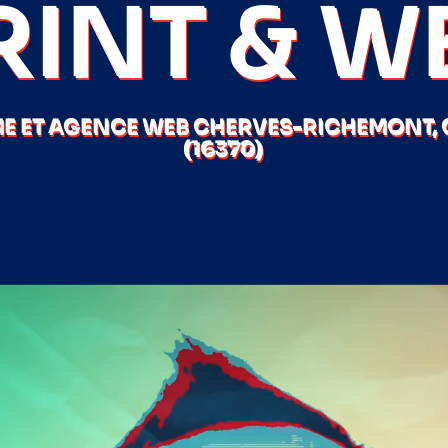
RINT & W
E ET AGENCE WEB CHERVES-RICHEMONT,
(16370)