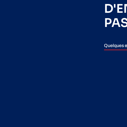
D'
PA
Quelques e