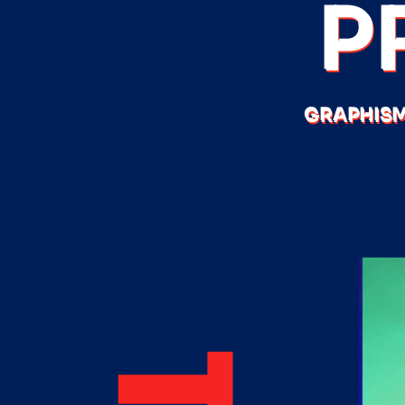
P
GRAPHISM