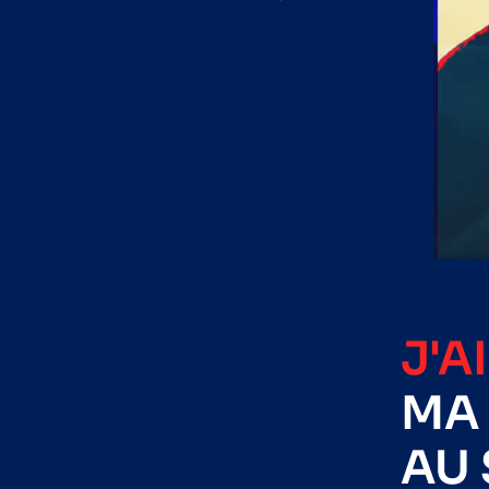
J'A
MA 
AU 