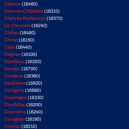
Chenon
(16460)
Cherves-Châtelars
(16310)
Cherves-Richemont
(16370)
La Chèvrerie
(16240)
Chillac
(16480)
Chirac
(16150)
Claix
(16440)
Cognac
(16100)
Combiers
(16320)
Condac
(16700)
Condéon
(16360)
Confolens
(16500)
Coulgens
(16560)
Coulonges
(16330)
Courbillac
(16200)
Courcôme
(16240)
Courgeac
(16190)
Courlac
(16210)