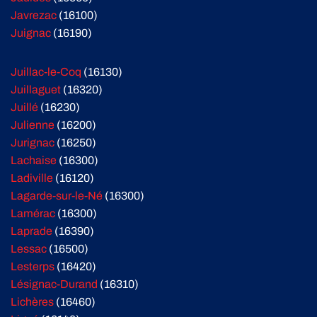
Javrezac
(16100)
Juignac
(16190)
Juillac-le-Coq
(16130)
Juillaguet
(16320)
Juillé
(16230)
Julienne
(16200)
Jurignac
(16250)
Lachaise
(16300)
Ladiville
(16120)
Lagarde-sur-le-Né
(16300)
Lamérac
(16300)
Laprade
(16390)
Lessac
(16500)
Lesterps
(16420)
Lésignac-Durand
(16310)
Lichères
(16460)