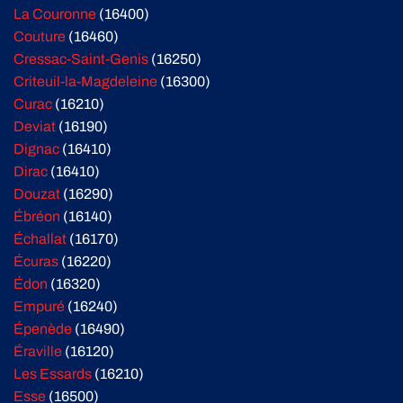
La Couronne
(16400)
Couture
(16460)
Cressac-Saint-Genis
(16250)
Criteuil-la-Magdeleine
(16300)
Curac
(16210)
Deviat
(16190)
Dignac
(16410)
Dirac
(16410)
Douzat
(16290)
Ébréon
(16140)
Échallat
(16170)
Écuras
(16220)
Édon
(16320)
Empuré
(16240)
Épenède
(16490)
Éraville
(16120)
Les Essards
(16210)
Esse
(16500)