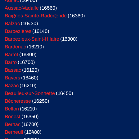
Aunac
(16460)
Aussac-Vadalle
(16560)
Baignes-Sainte-Radegonde
(16360)
Balzac
(16430)
Barbezières
(16140)
Barbezieux-Saint-Hilaire
(16300)
Bardenac
(16210)
Barret
(16300)
Barro
(16700)
Bassac
(16120)
Bayers
(16460)
Bazac
(16210)
Beaulieu-sur-Sonnette
(16450)
Bécheresse
(16250)
Bellon
(16210)
Benest
(16350)
Bernac
(16700)
Berneuil
(16480)