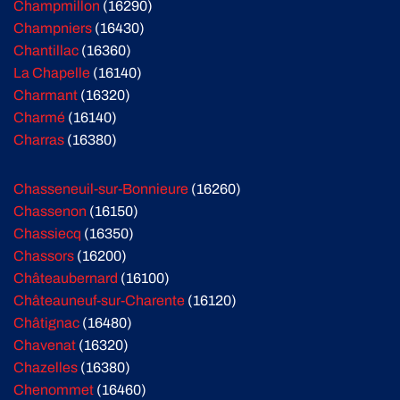
Champmillon
(16290)
Champniers
(16430)
Chantillac
(16360)
La Chapelle
(16140)
Charmant
(16320)
Charmé
(16140)
Charras
(16380)
Chasseneuil-sur-Bonnieure
(16260)
Chassenon
(16150)
Chassiecq
(16350)
Chassors
(16200)
Châteaubernard
(16100)
Châteauneuf-sur-Charente
(16120)
Châtignac
(16480)
Chavenat
(16320)
Chazelles
(16380)
Chenommet
(16460)