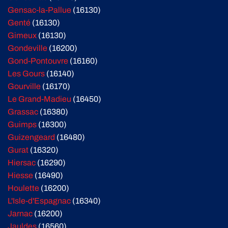
Gensac-la-Pallue
(16130)
Genté
(16130)
Gimeux
(16130)
Gondeville
(16200)
Gond-Pontouvre
(16160)
Les Gours
(16140)
Gourville
(16170)
Le Grand-Madieu
(16450)
Grassac
(16380)
Guimps
(16300)
Guizengeard
(16480)
Gurat
(16320)
Hiersac
(16290)
Hiesse
(16490)
Houlette
(16200)
L'Isle-d'Espagnac
(16340)
Jarnac
(16200)
Jauldes
(16560)