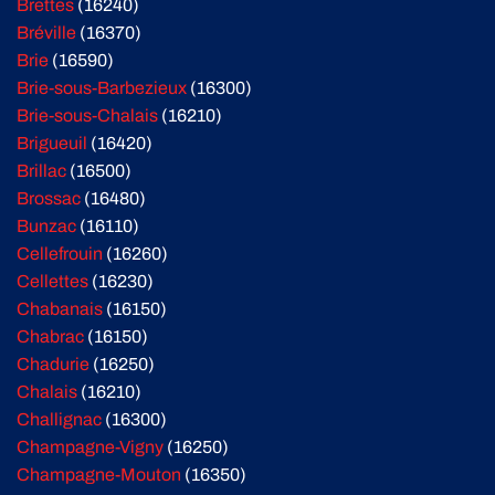
Brettes
(16240)
Bréville
(16370)
Brie
(16590)
Brie-sous-Barbezieux
(16300)
Brie-sous-Chalais
(16210)
Brigueuil
(16420)
Brillac
(16500)
Brossac
(16480)
Bunzac
(16110)
Cellefrouin
(16260)
Cellettes
(16230)
Chabanais
(16150)
Chabrac
(16150)
Chadurie
(16250)
Chalais
(16210)
Challignac
(16300)
Champagne-Vigny
(16250)
Champagne-Mouton
(16350)