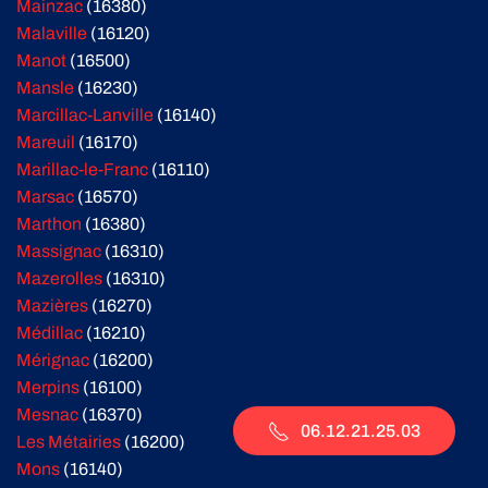
Mainzac
(16380)
Malaville
(16120)
Manot
(16500)
Mansle
(16230)
Marcillac-Lanville
(16140)
Mareuil
(16170)
Marillac-le-Franc
(16110)
Marsac
(16570)
Marthon
(16380)
Massignac
(16310)
Mazerolles
(16310)
Mazières
(16270)
Médillac
(16210)
Mérignac
(16200)
Merpins
(16100)
Mesnac
(16370)
06.12.21.25.03
Les Métairies
(16200)
Mons
(16140)