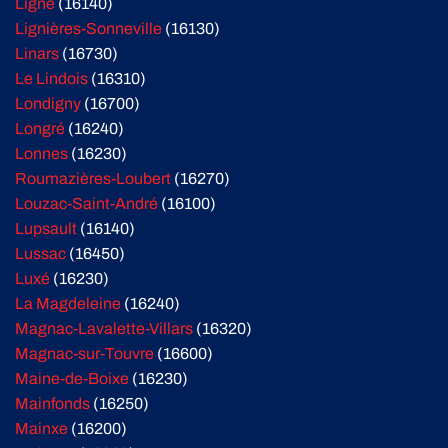
Ligné
(16140)
Lignières-Sonneville
(16130)
Linars
(16730)
Le Lindois
(16310)
Londigny
(16700)
Longré
(16240)
Lonnes
(16230)
Roumazières-Loubert
(16270)
Louzac-Saint-André
(16100)
Lupsault
(16140)
Lussac
(16450)
Luxé
(16230)
La Magdeleine
(16240)
Magnac-Lavalette-Villars
(16320)
Magnac-sur-Touvre
(16600)
Maine-de-Boixe
(16230)
Mainfonds
(16250)
Mainxe
(16200)