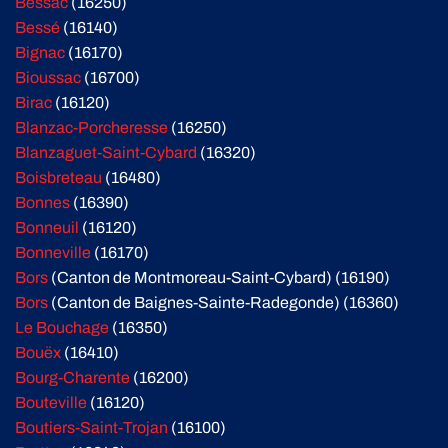
Bessac
(16250)
Bessé
(16140)
Bignac
(16170)
Bioussac
(16700)
Birac
(16120)
Blanzac-Porcheresse
(16250)
Blanzaguet-Saint-Cybard
(16320)
Boisbreteau
(16480)
Bonnes
(16390)
Bonneuil
(16120)
Bonneville
(16170)
Bors
(Canton de Montmoreau-Saint-Cybard) (16190)
Bors
(Canton de Baignes-Sainte-Radegonde) (16360)
Le Bouchage
(16350)
Bouëx
(16410)
Bourg-Charente
(16200)
Bouteville
(16120)
Boutiers-Saint-Trojan
(16100)