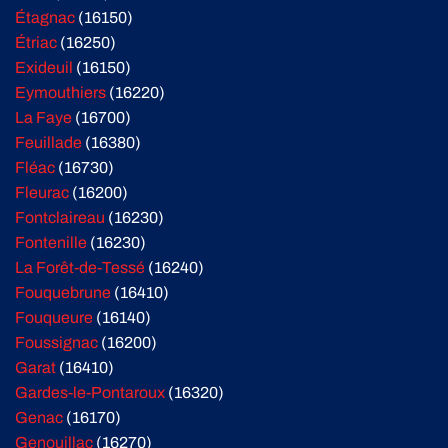
Étagnac
(16150)
Étriac
(16250)
Exideuil
(16150)
Eymouthiers
(16220)
La Faye
(16700)
Feuillade
(16380)
Fléac
(16730)
Fleurac
(16200)
Fontclaireau
(16230)
Fontenille
(16230)
La Forêt-de-Tessé
(16240)
Fouquebrune
(16410)
Fouqueure
(16140)
Foussignac
(16200)
Garat
(16410)
Gardes-le-Pontaroux
(16320)
Genac
(16170)
Genouillac
(16270)