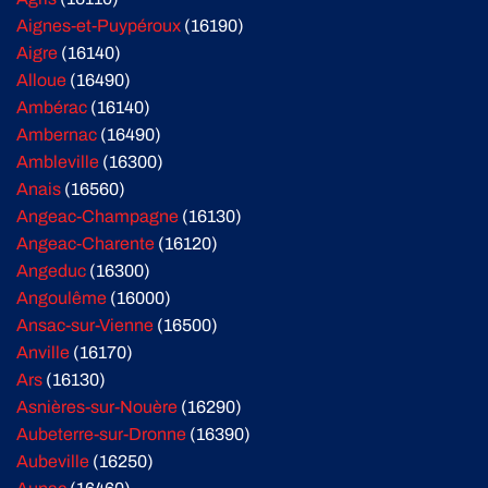
Aignes-et-Puypéroux
(16190)
Aigre
(16140)
Alloue
(16490)
Ambérac
(16140)
Ambernac
(16490)
Ambleville
(16300)
Anais
(16560)
Angeac-Champagne
(16130)
Angeac-Charente
(16120)
Angeduc
(16300)
Angoulême
(16000)
Ansac-sur-Vienne
(16500)
Anville
(16170)
Ars
(16130)
Asnières-sur-Nouère
(16290)
Aubeterre-sur-Dronne
(16390)
Aubeville
(16250)