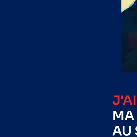
J'A
MA 
AU 