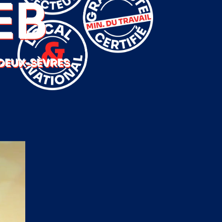
EB
DEUX-SÈVRES