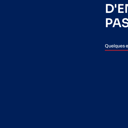
D'
PA
Quelques e