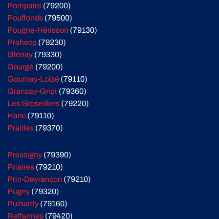
Pompaire
(79200)
Pouffonds
(79500)
Pougne-Hérisson
(79130)
Prahecq
(79230)
Glénay
(79330)
Gourgé
(79200)
Gournay-Loizé
(79110)
Granzay-Gript
(79360)
Les Groseillers
(79220)
Hanc
(79110)
Prailles
(79370)
Pressigny
(79390)
Priaires
(79210)
Prin-Deyrançon
(79210)
Pugny
(79320)
Puihardy
(79160)
Reffannes
(79420)