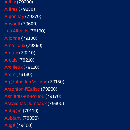
Adilly
(79200)
Aiffres
(79230)
Aigonnay
(79370)
Airvault
(79600)
Les Alleuds
(79190)
Allonne
(79130)
Amailloux
(79350)
Amuré
(79210)
Arçais
(79210)
Ardilleux
(79110)
Ardin
(79160)
Argenton-les-Vallées
(79150)
Argenton-l'Église
(79290)
Asnières-en-Poitou
(79170)
Assais-les-Jumeaux
(79600)
Aubigné
(79110)
Aubigny
(79390)
Augé
(79400)