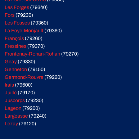
Les Forges
(79340)
Fors
(79230)
Les Fosses
(79360)
La Foye-Monjault
(79360)
François
(79260)
Fressines
(79370)
Frontenay-Rohan-Rohan
(79270)
Geay
(79330)
Genneton
(79150)
Germond-Rouvre
(79220)
Irais
(79600)
Juillé
(79170)
Juscorps
(79230)
Lageon
(79200)
Largeasse
(79240)
Lezay
(79120)