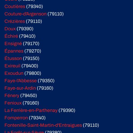
Coutières
(79340)
Couture-d'Argenson
(79110)
Crézières
(79110)
Doux
(79390)
Échiré
(79410)
Ensigné
(79170)
Épannes
(79270)
Étusson
(79150)
Exireuil
(79400)
Exoudun
(79800)
Faye-l'Abbesse
(79350)
Faye-sur-Ardin
(79160)
Fénery
(79450)
Fenioux
(79160)
La Ferrière-en-Parthenay
(79390)
Fomperron
(79340)
Fontenille-Saint-Martin-d'Entraigues
(79110)
La Forêt-sur-Sèvre
(79380)