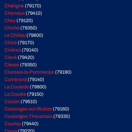
Chérigné
(79170)
Cherveux
(79410)
Chey
(79120)
Chiché
(79350)
Le Chillou
(79600)
Chizé
(79170)
Cirières
(79140)
Clavé
(79420)
Clessé
(79350)
Clussais-la-Pommeraie
(79190)
Combrand
(79140)
La Couarde
(79800)
La Coudre
(79150)
Coulon
(79510)
Coulonges-sur-l'Autize
(79160)
Coulonges-Thouarsais
(79330)
Courlay
(79440)
Cours
(79220)