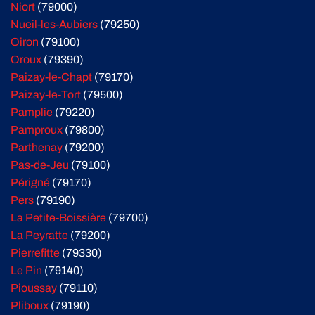
Niort
(79000)
Nueil-les-Aubiers
(79250)
Oiron
(79100)
Oroux
(79390)
Paizay-le-Chapt
(79170)
Paizay-le-Tort
(79500)
Pamplie
(79220)
Pamproux
(79800)
Parthenay
(79200)
Pas-de-Jeu
(79100)
Périgné
(79170)
Pers
(79190)
La Petite-Boissière
(79700)
La Peyratte
(79200)
Pierrefitte
(79330)
Le Pin
(79140)
Pioussay
(79110)
Pliboux
(79190)