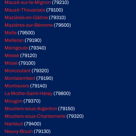
Mauzé-sur-le-Mignon
(79210)
Mauzé-Thouarsais
(79100)
Mazières-en-Gâtine
(79310)
Mazières-sur-Béronne
(79500)
Melle
(79500)
Melleran
(79190)
Ménigoute
(79340)
Messé
(79120)
Missé
(79100)
Moncoutant
(79320)
Montalembert
(79190)
Montravers
(79140)
La Mothe-Saint-Héray
(79800)
Mougon
(79370)
Moutiers-sous-Argenton
(79150)
Moutiers-sous-Chantemerle
(79320)
Nanteuil
(79400)
Neuvy-Bouin
(79130)