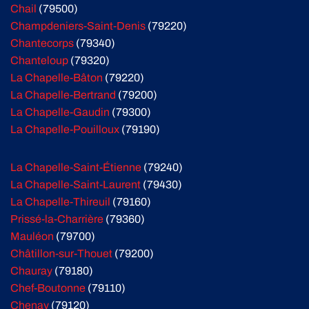
Chail
(79500)
Champdeniers-Saint-Denis
(79220)
Chantecorps
(79340)
Chanteloup
(79320)
La Chapelle-Bâton
(79220)
La Chapelle-Bertrand
(79200)
La Chapelle-Gaudin
(79300)
La Chapelle-Pouilloux
(79190)
La Chapelle-Saint-Étienne
(79240)
La Chapelle-Saint-Laurent
(79430)
La Chapelle-Thireuil
(79160)
Prissé-la-Charrière
(79360)
Mauléon
(79700)
Châtillon-sur-Thouet
(79200)
Chauray
(79180)
Chef-Boutonne
(79110)
Chenay
(79120)