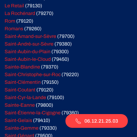
Le Retail
(79130)
La Rochénard
(79270)
Rom
(79120)
Romans
(79260)
Saint-Amand-sur-Sèvre
(79700)
Saint-André-sur-Sèvre
(79380)
Saint-Aubin-du-Plain
(79300)
Saint-Aubin-le-Cloud
(79450)
Sainte-Blandine
(79370)
Saint-Christophe-sur-Roc
(79220)
Saint-Clémentin
(79150)
Saint-Coutant
(79120)
Saint-Cyr-la-Lande
(79100)
Sainte-Eanne
(79800)
Saint-Étienne-la-Cigogne
(79360)
Saint-Gelais
(79410)
06.12.21.25.03
Sainte-Gemme
(79330)
Saint-Génard
(79500)