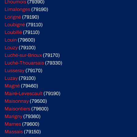
Lhoumois
(79390)
Limalonges
(79190)
Lorigné
(79190)
Loubigné
(79110)
Loubillé
(79110)
Louin
(79600)
Louzy
(79100)
Luché-sur-Brioux
(79170)
Luché-Thouarsais
(79330)
Lusseray
(79170)
Luzay
(79100)
Magné
(79460)
Mairé-Levescault
(79190)
Maisonnay
(79500)
Maisontiers
(79600)
Marigny
(79360)
Marnes
(79600)
Massais
(79150)