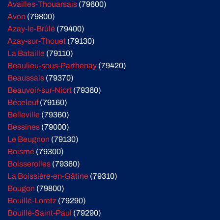
Availles-Thouarsais
(79600)
Avon
(79800)
Azay-le-Brûlé
(79400)
Azay-sur-Thouet
(79130)
La Bataille
(79110)
Beaulieu-sous-Parthenay
(79420)
Beaussais
(79370)
Beauvoir-sur-Niort
(79360)
Béceleuf
(79160)
Belleville
(79360)
Bessines
(79000)
Le Beugnon
(79130)
Boismé
(79300)
Boisserolles
(79360)
La Boissière-en-Gâtine
(79310)
Bougon
(79800)
Bouillé-Loretz
(79290)
Bouillé-Saint-Paul
(79290)