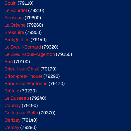
Bouin
(79110)
Le Bourdet
(79210)
Boussais
(79600)
La Crèche
(79260)
Bressuire
(79300)
Bretignolles
(79140)
Le Breuil-Bernard
(79320)
Le Breuil-sous-Argenton
(79150)
Brie
(79100)
Brieuil-sur-Chizé
(79170)
Brion-près-Thouet
(79290)
Brioux-sur-Boutonne
(79170)
Brûlain
(79230)
Le Busseau
(79240)
Caunay
(79190)
Celles-sur-Belle
(79370)
Cerizay
(79140)
Cersay
(79290)