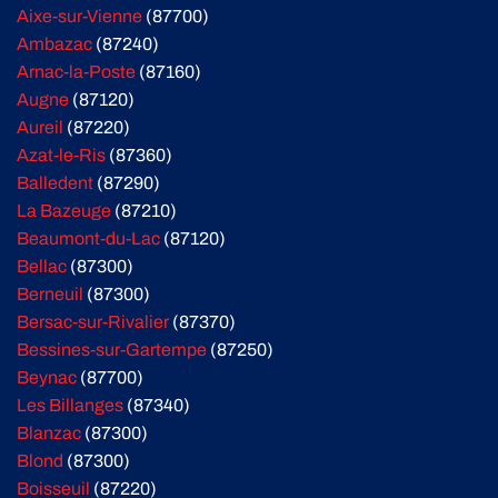
Aixe-sur-Vienne
(87700)
Ambazac
(87240)
Arnac-la-Poste
(87160)
Augne
(87120)
Aureil
(87220)
Azat-le-Ris
(87360)
Balledent
(87290)
La Bazeuge
(87210)
Beaumont-du-Lac
(87120)
Bellac
(87300)
Berneuil
(87300)
Bersac-sur-Rivalier
(87370)
Bessines-sur-Gartempe
(87250)
Beynac
(87700)
Les Billanges
(87340)
Blanzac
(87300)
Blond
(87300)
Boisseuil
(87220)