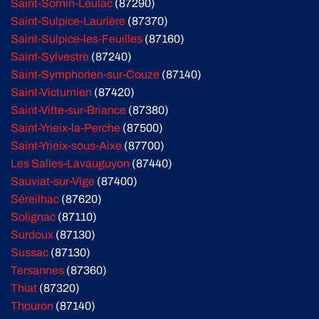
Saint-Sornin-Leulac
(87290)
Saint-Sulpice-Laurière
(87370)
Saint-Sulpice-les-Feuilles
(87160)
Saint-Sylvestre
(87240)
Saint-Symphorien-sur-Couze
(87140)
Saint-Victurnien
(87420)
Saint-Vitte-sur-Briance
(87380)
Saint-Yrieix-la-Perche
(87500)
Saint-Yrieix-sous-Aixe
(87700)
Les Salles-Lavauguyon
(87440)
Sauviat-sur-Vige
(87400)
Séreilhac
(87620)
Solignac
(87110)
Surdoux
(87130)
Sussac
(87130)
Tersannes
(87360)
Thiat
(87320)
Thouron
(87140)