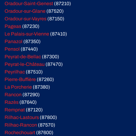
Oradour-Saint-Genest
(87210)
Oradour-sur-Glane
(87520)
Oradour-sur-Vayres
(87150)
Pageas
(87230)
Le Palais-sur-Vienne
(87410)
Panazol
(87350)
Pensol
(87440)
Peyrat-de-Bellac
(87300)
Peyrat-le-Château
(87470)
Peyrilhac
(87510)
Pierre-Buffière
(87260)
La Porcherie
(87380)
Rancon
(87290)
Razès
(87640)
Rempnat
(87120)
Rilhac-Lastours
(87800)
Rilhac-Rancon
(87570)
Rochechouart
(87600)