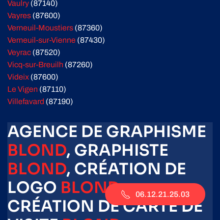
Vaulry
(87140)
Vayres
(87600)
Verneuil-Moustiers
(87360)
Verneuil-sur-Vienne
(87430)
Veyrac
(87520)
Vicq-sur-Breuilh
(87260)
Videix
(87600)
Le Vigen
(87110)
Villefavard
(87190)
AGENCE DE GRAPHISME
BLOND
, GRAPHISTE
BLOND
, CRÉATION DE
LOGO
BLOND
,
06.12.21.25.03
CRÉATION DE CARTE DE