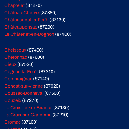
Chaptelat
(87270)
Château-Chervix
(87380)
Châteauneuf-la-Forêt
(87130)
Châteauponsac
(87290)
Le Châtenet-en-Dognon
(87400)
Cheissoux
(87460)
Chéronnac
(87600)
Cieux
(87520)
Cognac-la-Forêt
(87310)
Compreignac
(87140)
Condat-sur-Vienne
(87920)
Coussac-Bonneval
(87500)
Couzeix
(87270)
La Croisille-sur-Briance
(87130)
La Croix-sur-Gartempe
(87210)
Cromac
(87160)