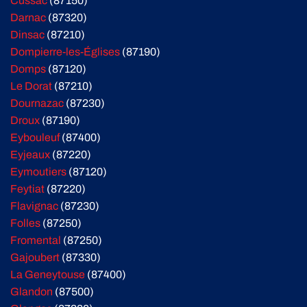
Cussac
(87150)
Darnac
(87320)
Dinsac
(87210)
Dompierre-les-Églises
(87190)
Domps
(87120)
Le Dorat
(87210)
Dournazac
(87230)
Droux
(87190)
Eybouleuf
(87400)
Eyjeaux
(87220)
Eymoutiers
(87120)
Feytiat
(87220)
Flavignac
(87230)
Folles
(87250)
Fromental
(87250)
Gajoubert
(87330)
La Geneytouse
(87400)
Glandon
(87500)