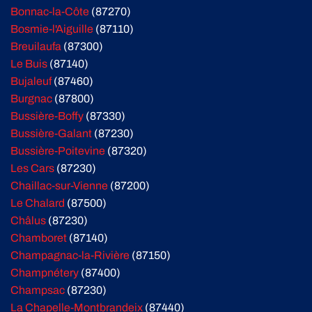
Bonnac-la-Côte
(87270)
Bosmie-l'Aiguille
(87110)
Breuilaufa
(87300)
Le Buis
(87140)
Bujaleuf
(87460)
Burgnac
(87800)
Bussière-Boffy
(87330)
Bussière-Galant
(87230)
Bussière-Poitevine
(87320)
Les Cars
(87230)
Chaillac-sur-Vienne
(87200)
Le Chalard
(87500)
Châlus
(87230)
Chamboret
(87140)
Champagnac-la-Rivière
(87150)
Champnétery
(87400)
Champsac
(87230)
La Chapelle-Montbrandeix
(87440)