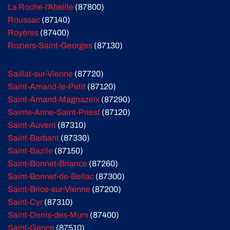
La Roche-l'Abeille
(87800)
Roussac
(87140)
Royères
(87400)
Roziers-Saint-Georges
(87130)
Saillat-sur-Vienne
(87720)
Saint-Amand-le-Petit
(87120)
Saint-Amand-Magnazeix
(87290)
Sainte-Anne-Saint-Priest
(87120)
Saint-Auvent
(87310)
Saint-Barbant
(87330)
Saint-Bazile
(87150)
Saint-Bonnet-Briance
(87260)
Saint-Bonnet-de-Bellac
(87300)
Saint-Brice-sur-Vienne
(87200)
Saint-Cyr
(87310)
Saint-Denis-des-Murs
(87400)
Saint-Gence
(87510)