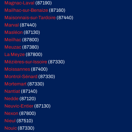
Magnac-Laval
(87190)
Mailhac-sur-Benaize
(87160)
Maisonnais-sur-Tardoire
(87440)
Marval
(87440)
Masléon
(87130)
Meilhac
(87800)
Meuzac
(87380)
La Meyze
(87800)
Mézières-sur-Issoire
(87330)
Moissannes
(87400)
Montrol-Sénard
(87330)
Mortemart
(87330)
Nantiat
(87140)
Nedde
(87120)
Neuvic-Entier
(87130)
Nexon
(87800)
Nieul
(87510)
Nouic
(87330)