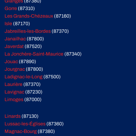
Glanges
(87380)
Gorre
(87310)
Les Grands-Chézeaux
(87160)
Isle
(87170)
Jabreilles-les-Bordes
(87370)
Janailhac
(87800)
Javerdat
(87520)
La Jonchère-Saint-Maurice
(87340)
Jouac
(87890)
Jourgnac
(87800)
Ladignac-le-Long
(87500)
Laurière
(87370)
Lavignac
(87230)
Limoges
(87000)
Linards
(87130)
Lussac-les-Églises
(87360)
Magnac-Bourg
(87380)