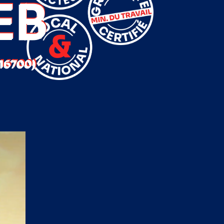
EB
16700)