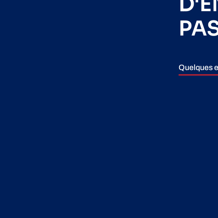
D'
PA
Quelques e