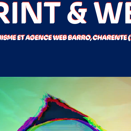
RINT & W
ISME ET AGENCE WEB BARRO, CHARENTE (