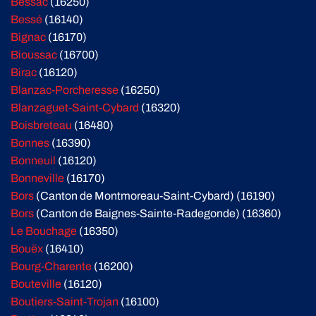
Bessac
(16250)
Bessé
(16140)
Bignac
(16170)
Bioussac
(16700)
Birac
(16120)
Blanzac-Porcheresse
(16250)
Blanzaguet-Saint-Cybard
(16320)
Boisbreteau
(16480)
Bonnes
(16390)
Bonneuil
(16120)
Bonneville
(16170)
Bors
(Canton de Montmoreau-Saint-Cybard) (16190)
Bors
(Canton de Baignes-Sainte-Radegonde) (16360)
Le Bouchage
(16350)
Bouëx
(16410)
Bourg-Charente
(16200)
Bouteville
(16120)
Boutiers-Saint-Trojan
(16100)