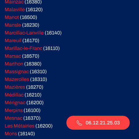
Mainzac
(16380)
Malaville
(16120)
Manot
(16500)
Mansle
(16230)
Marcillac-Lanville
(16140)
Mareuil
(16170)
Marillac-le-Franc
(16110)
Marsac
(16570)
Marthon
(16380)
Massignac
(16310)
Mazerolles
(16310)
Mazières
(16270)
Médillac
(16210)
Mérignac
(16200)
Merpins
(16100)
Mesnac
(16370)
06.12.21.25.03
Les Métairies
(16200)
Mons
(16140)