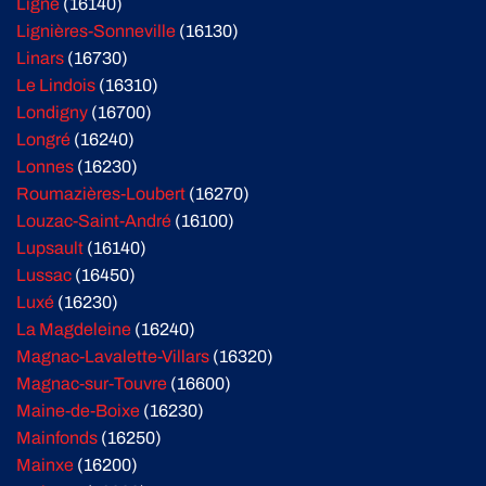
Ligné
(16140)
Lignières-Sonneville
(16130)
Linars
(16730)
Le Lindois
(16310)
Londigny
(16700)
Longré
(16240)
Lonnes
(16230)
Roumazières-Loubert
(16270)
Louzac-Saint-André
(16100)
Lupsault
(16140)
Lussac
(16450)
Luxé
(16230)
La Magdeleine
(16240)
Magnac-Lavalette-Villars
(16320)
Magnac-sur-Touvre
(16600)
Maine-de-Boixe
(16230)
Mainfonds
(16250)
Mainxe
(16200)