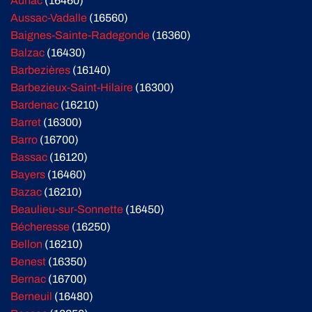
Aunac
(16460)
Aussac-Vadalle
(16560)
Baignes-Sainte-Radegonde
(16360)
Balzac
(16430)
Barbezières
(16140)
Barbezieux-Saint-Hilaire
(16300)
Bardenac
(16210)
Barret
(16300)
Barro
(16700)
Bassac
(16120)
Bayers
(16460)
Bazac
(16210)
Beaulieu-sur-Sonnette
(16450)
Bécheresse
(16250)
Bellon
(16210)
Benest
(16350)
Bernac
(16700)
Berneuil
(16480)