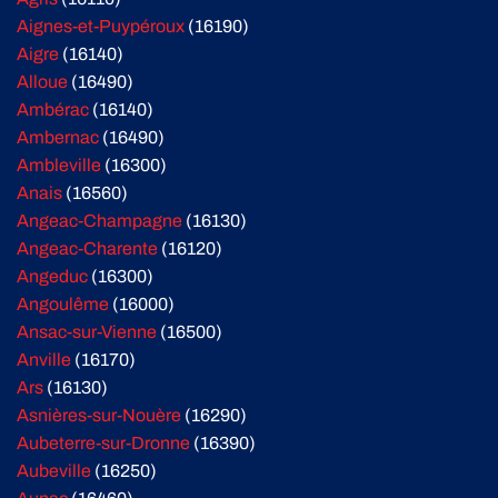
Aignes-et-Puypéroux
(16190)
Aigre
(16140)
Alloue
(16490)
Ambérac
(16140)
Ambernac
(16490)
Ambleville
(16300)
Anais
(16560)
Angeac-Champagne
(16130)
Angeac-Charente
(16120)
Angeduc
(16300)
Angoulême
(16000)
Ansac-sur-Vienne
(16500)
Anville
(16170)
Ars
(16130)
Asnières-sur-Nouère
(16290)
Aubeterre-sur-Dronne
(16390)
Aubeville
(16250)