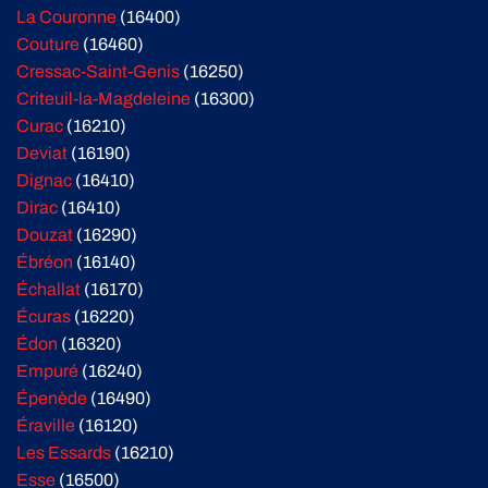
La Couronne
(16400)
Couture
(16460)
Cressac-Saint-Genis
(16250)
Criteuil-la-Magdeleine
(16300)
Curac
(16210)
Deviat
(16190)
Dignac
(16410)
Dirac
(16410)
Douzat
(16290)
Ébréon
(16140)
Échallat
(16170)
Écuras
(16220)
Édon
(16320)
Empuré
(16240)
Épenède
(16490)
Éraville
(16120)
Les Essards
(16210)
Esse
(16500)