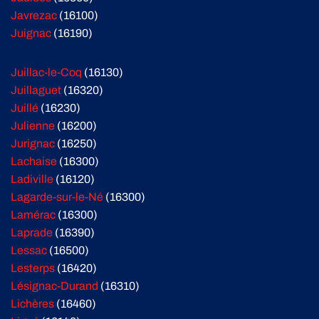
Javrezac
(16100)
Juignac
(16190)
Juillac-le-Coq
(16130)
Juillaguet
(16320)
Juillé
(16230)
Julienne
(16200)
Jurignac
(16250)
Lachaise
(16300)
Ladiville
(16120)
Lagarde-sur-le-Né
(16300)
Lamérac
(16300)
Laprade
(16390)
Lessac
(16500)
Lesterps
(16420)
Lésignac-Durand
(16310)
Lichères
(16460)