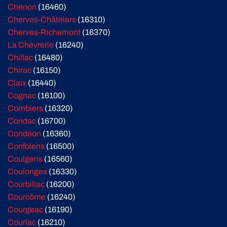
Chenon
(16460)
Cherves-Châtelars
(16310)
Cherves-Richemont
(16370)
La Chèvrerie
(16240)
Chillac
(16480)
Chirac
(16150)
Claix
(16440)
Cognac
(16100)
Combiers
(16320)
Condac
(16700)
Condéon
(16360)
Confolens
(16500)
Coulgens
(16560)
Coulonges
(16330)
Courbillac
(16200)
Courcôme
(16240)
Courgeac
(16190)
Courlac
(16210)