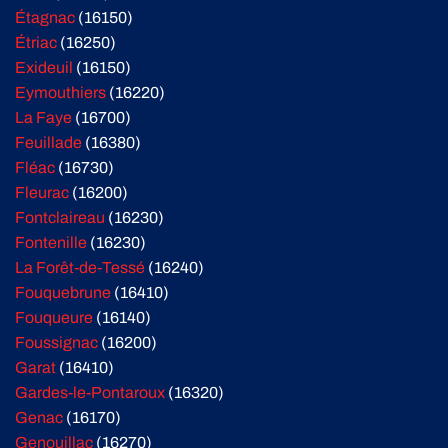
Étagnac
(16150)
Étriac
(16250)
Exideuil
(16150)
Eymouthiers
(16220)
La Faye
(16700)
Feuillade
(16380)
Fléac
(16730)
Fleurac
(16200)
Fontclaireau
(16230)
Fontenille
(16230)
La Forêt-de-Tessé
(16240)
Fouquebrune
(16410)
Fouqueure
(16140)
Foussignac
(16200)
Garat
(16410)
Gardes-le-Pontaroux
(16320)
Genac
(16170)
Genouillac
(16270)