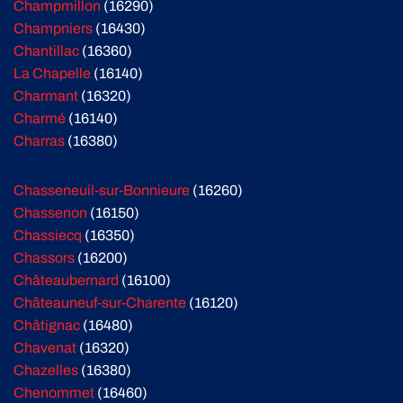
Champmillon
(16290)
Champniers
(16430)
Chantillac
(16360)
La Chapelle
(16140)
Charmant
(16320)
Charmé
(16140)
Charras
(16380)
Chasseneuil-sur-Bonnieure
(16260)
Chassenon
(16150)
Chassiecq
(16350)
Chassors
(16200)
Châteaubernard
(16100)
Châteauneuf-sur-Charente
(16120)
Châtignac
(16480)
Chavenat
(16320)
Chazelles
(16380)
Chenommet
(16460)