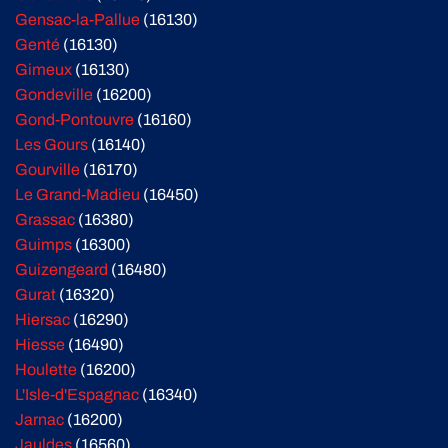
Gensac-la-Pallue
(16130)
Genté
(16130)
Gimeux
(16130)
Gondeville
(16200)
Gond-Pontouvre
(16160)
Les Gours
(16140)
Gourville
(16170)
Le Grand-Madieu
(16450)
Grassac
(16380)
Guimps
(16300)
Guizengeard
(16480)
Gurat
(16320)
Hiersac
(16290)
Hiesse
(16490)
Houlette
(16200)
L'Isle-d'Espagnac
(16340)
Jarnac
(16200)
Jauldes
(16560)