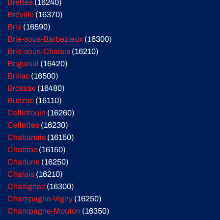
Brettes
(16240)
Bréville
(16370)
Brie
(16590)
Brie-sous-Barbezieux
(16300)
Brie-sous-Chalais
(16210)
Brigueuil
(16420)
Brillac
(16500)
Brossac
(16480)
Bunzac
(16110)
Cellefrouin
(16260)
Cellettes
(16230)
Chabanais
(16150)
Chabrac
(16150)
Chadurie
(16250)
Chalais
(16210)
Challignac
(16300)
Champagne-Vigny
(16250)
Champagne-Mouton
(16350)