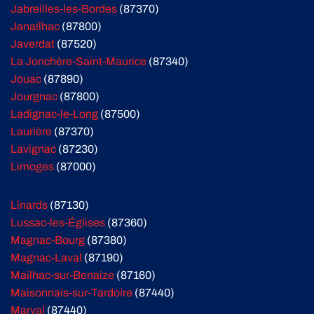
Jabreilles-les-Bordes
(87370)
Janailhac
(87800)
Javerdat
(87520)
La Jonchère-Saint-Maurice
(87340)
Jouac
(87890)
Jourgnac
(87800)
Ladignac-le-Long
(87500)
Laurière
(87370)
Lavignac
(87230)
Limoges
(87000)
Linards
(87130)
Lussac-les-Églises
(87360)
Magnac-Bourg
(87380)
Magnac-Laval
(87190)
Mailhac-sur-Benaize
(87160)
Maisonnais-sur-Tardoire
(87440)
Marval
(87440)