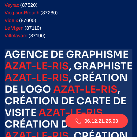
Veyrac
(87520)
Vicq-sur-Breuilh
(87260)
Videix
(87600)
Le Vigen
(87110)
Villefavard
(87190)
AGENCE DE GRAPHISME
AZAT-LE-RIS
, GRAPHISTE
AZAT-LE-RIS
, CRÉATION
DE LOGO
AZAT-LE-RIS
,
CRÉATION DE CARTE DE
VISITE
AZAT-LE-RIS
,
CRÉATION D'AFFICHE
06.12.21.25.03
AZAT-LE-RIS
, CRÉATION