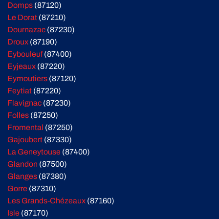
Domps
(87120)
Le Dorat
(87210)
Dournazac
(87230)
Droux
(87190)
Eybouleuf
(87400)
Eyjeaux
(87220)
Eymoutiers
(87120)
Feytiat
(87220)
Flavignac
(87230)
Folles
(87250)
Fromental
(87250)
Gajoubert
(87330)
La Geneytouse
(87400)
Glandon
(87500)
Glanges
(87380)
Gorre
(87310)
Les Grands-Chézeaux
(87160)
Isle
(87170)