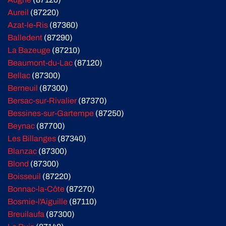
Aureil
(87220)
Azat-le-Ris
(87360)
Balledent
(87290)
La Bazeuge
(87210)
Beaumont-du-Lac
(87120)
Bellac
(87300)
Berneuil
(87300)
Bersac-sur-Rivalier
(87370)
Bessines-sur-Gartempe
(87250)
Beynac
(87700)
Les Billanges
(87340)
Blanzac
(87300)
Blond
(87300)
Boisseuil
(87220)
Bonnac-la-Côte
(87270)
Bosmie-l'Aiguille
(87110)
Breuilaufa
(87300)