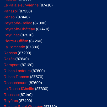
Le Palais-sur-Vienne
(87410)
Panazol
(87350)
Pensol
(87440)
Peyrat-de-Bellac
(87300)
Peyrat-le-Château
(87470)
Peyrilhac
(87510)
Pierre-Buffière
(87260)
La Porcherie
(87380)
Rancon
(87290)
Razès
(87640)
Rempnat
(87120)
Rilhac-Lastours
(87800)
Rilhac-Rancon
(87570)
Rochechouart
(87600)
La Roche-l'Abeille
(87800)
Roussac
(87140)
Royères
(87400)
Roziers-Saint-Georges
(87130)