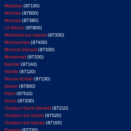
Masléon
(87130)
Meilhac
(87800)
Meuzac
(87380)
La Meyze
(87800)
Mézières-sur-Issoire
(87330)
Moissannes
(87400)
Montrol-Sénard
(87330)
Mortemart
(87330)
Nantiat
(87140)
Nedde
(87120)
Neuvic-Entier
(87130)
Nexon
(87800)
Nieul
(87510)
Nouic
(87330)
Oradour-Saint-Genest
(87210)
Oradour-sur-Glane
(87520)
Oradour-sur-Vayres
(87150)
Pageas
(87230)