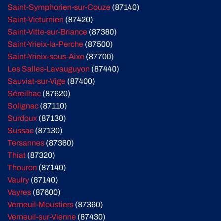
Saint-Symphorien-sur-Couze
(87140)
Saint-Victurnien
(87420)
Saint-Vitte-sur-Briance
(87380)
Saint-Yrieix-la-Perche
(87500)
Saint-Yrieix-sous-Aixe
(87700)
Les Salles-Lavauguyon
(87440)
Sauviat-sur-Vige
(87400)
Séreilhac
(87620)
Solignac
(87110)
Surdoux
(87130)
Sussac
(87130)
Tersannes
(87360)
Thiat
(87320)
Thouron
(87140)
Vaulry
(87140)
Vayres
(87600)
Verneuil-Moustiers
(87360)
Verneuil-sur-Vienne
(87430)