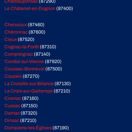
Châteauponsac
(87290)
Le Châtenet-en-Dognon
(87400)
Cheissoux
(87460)
Chéronnac
(87600)
Cieux
(87520)
Cognac-la-Forêt
(87310)
Compreignac
(87140)
Condat-sur-Vienne
(87920)
Coussac-Bonneval
(87500)
Couzeix
(87270)
La Croisille-sur-Briance
(87130)
La Croix-sur-Gartempe
(87210)
Cromac
(87160)
Cussac
(87150)
Darnac
(87320)
Dinsac
(87210)
Dompierre-les-Églises
(87190)