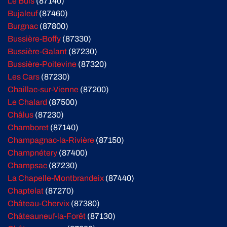
Le Buis
(87140)
Bujaleuf
(87460)
Burgnac
(87800)
Bussière-Boffy
(87330)
Bussière-Galant
(87230)
Bussière-Poitevine
(87320)
Les Cars
(87230)
Chaillac-sur-Vienne
(87200)
Le Chalard
(87500)
Châlus
(87230)
Chamboret
(87140)
Champagnac-la-Rivière
(87150)
Champnétery
(87400)
Champsac
(87230)
La Chapelle-Montbrandeix
(87440)
Chaptelat
(87270)
Château-Chervix
(87380)
Châteauneuf-la-Forêt
(87130)