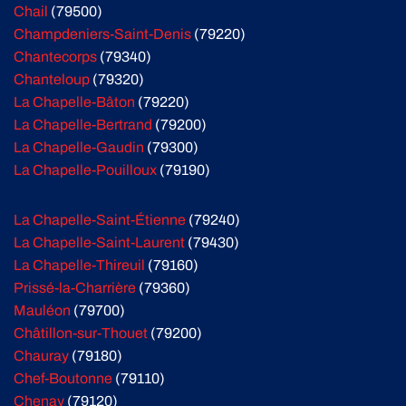
Chail
(79500)
Champdeniers-Saint-Denis
(79220)
Chantecorps
(79340)
Chanteloup
(79320)
La Chapelle-Bâton
(79220)
La Chapelle-Bertrand
(79200)
La Chapelle-Gaudin
(79300)
La Chapelle-Pouilloux
(79190)
La Chapelle-Saint-Étienne
(79240)
La Chapelle-Saint-Laurent
(79430)
La Chapelle-Thireuil
(79160)
Prissé-la-Charrière
(79360)
Mauléon
(79700)
Châtillon-sur-Thouet
(79200)
Chauray
(79180)
Chef-Boutonne
(79110)
Chenay
(79120)