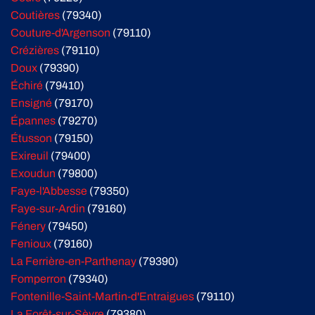
Coutières
(79340)
Couture-d'Argenson
(79110)
Crézières
(79110)
Doux
(79390)
Échiré
(79410)
Ensigné
(79170)
Épannes
(79270)
Étusson
(79150)
Exireuil
(79400)
Exoudun
(79800)
Faye-l'Abbesse
(79350)
Faye-sur-Ardin
(79160)
Fénery
(79450)
Fenioux
(79160)
La Ferrière-en-Parthenay
(79390)
Fomperron
(79340)
Fontenille-Saint-Martin-d'Entraigues
(79110)
La Forêt-sur-Sèvre
(79380)