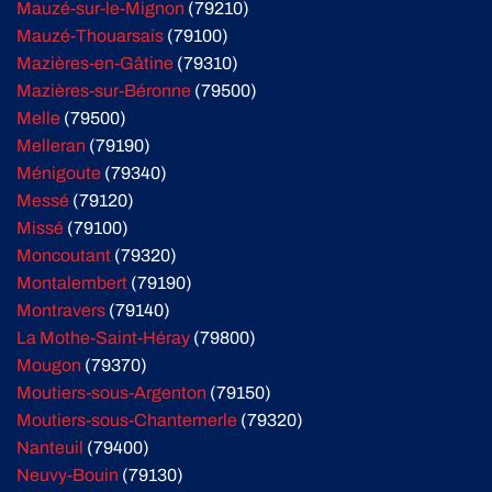
Mauzé-sur-le-Mignon
(79210)
Mauzé-Thouarsais
(79100)
Mazières-en-Gâtine
(79310)
Mazières-sur-Béronne
(79500)
Melle
(79500)
Melleran
(79190)
Ménigoute
(79340)
Messé
(79120)
Missé
(79100)
Moncoutant
(79320)
Montalembert
(79190)
Montravers
(79140)
La Mothe-Saint-Héray
(79800)
Mougon
(79370)
Moutiers-sous-Argenton
(79150)
Moutiers-sous-Chantemerle
(79320)
Nanteuil
(79400)
Neuvy-Bouin
(79130)