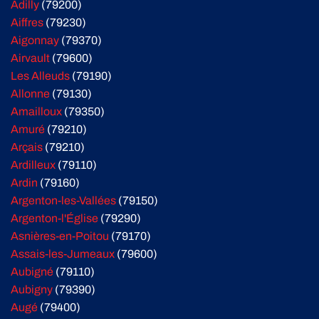
Adilly
(79200)
Aiffres
(79230)
Aigonnay
(79370)
Airvault
(79600)
Les Alleuds
(79190)
Allonne
(79130)
Amailloux
(79350)
Amuré
(79210)
Arçais
(79210)
Ardilleux
(79110)
Ardin
(79160)
Argenton-les-Vallées
(79150)
Argenton-l'Église
(79290)
Asnières-en-Poitou
(79170)
Assais-les-Jumeaux
(79600)
Aubigné
(79110)
Aubigny
(79390)
Augé
(79400)