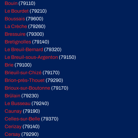
Bouin
(79110)
Le Bourdet
(79210)
Boussais
(79600)
La Crèche
(79260)
Bressuire
(79300)
Bretignolles
(79140)
Le Breuil-Bernard
(79320)
Le Breuil-sous-Argenton
(79150)
Brie
(79100)
Brieuil-sur-Chizé
(79170)
Brion-près-Thouet
(79290)
Brioux-sur-Boutonne
(79170)
Brûlain
(79230)
Le Busseau
(79240)
Caunay
(79190)
Celles-sur-Belle
(79370)
Cerizay
(79140)
Cersay
(79290)