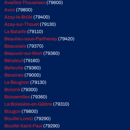
Availles-Thouarsais
(79600)
Avon
(79800)
Azay-le-Brûlé
(79400)
Azay-sur-Thouet
(79130)
La Bataille
(79110)
Beaulieu-sous-Parthenay
(79420)
Beaussais
(79370)
Beauvoir-sur-Niort
(79360)
Béceleuf
(79160)
Belleville
(79360)
Bessines
(79000)
Le Beugnon
(79130)
Boismé
(79300)
Boisserolles
(79360)
La Boissière-en-Gâtine
(79310)
Bougon
(79800)
Bouillé-Loretz
(79290)
Bouillé-Saint-Paul
(79290)