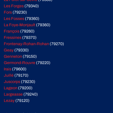
Les Forges
(79340)
Fors
(79230)
Les Fosses
(79360)
La Foye-Monjault
(79360)
François
(79260)
Fressines
(79370)
Frontenay-Rohan-Rohan
(79270)
Geay
(79330)
Genneton
(79150)
Germond-Rouvre
(79220)
Irais
(79600)
Juillé
(79170)
Juscorps
(79230)
Lageon
(79200)
Largeasse
(79240)
Lezay
(79120)