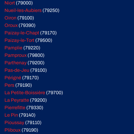
Niort
(79000)
Nueil-les-Aubiers
(79250)
Oiron
(79100)
Oroux
(79390)
Paizay-le-Chapt
(79170)
Paizay-le-Tort
(79500)
Pamplie
(79220)
Pamproux
(79800)
Parthenay
(79200)
Pas-de-Jeu
(79100)
Périgné
(79170)
Pers
(79190)
La Petite-Boissière
(79700)
La Peyratte
(79200)
Pierrefitte
(79330)
Le Pin
(79140)
Pioussay
(79110)
Pliboux
(79190)