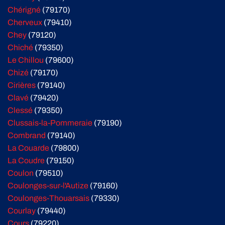
Chérigné
(79170)
Cherveux
(79410)
Chey
(79120)
Chiché
(79350)
Le Chillou
(79600)
Chizé
(79170)
Cirières
(79140)
Clavé
(79420)
Clessé
(79350)
Clussais-la-Pommeraie
(79190)
Combrand
(79140)
La Couarde
(79800)
La Coudre
(79150)
Coulon
(79510)
Coulonges-sur-l'Autize
(79160)
Coulonges-Thouarsais
(79330)
Courlay
(79440)
Cours
(79220)