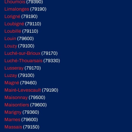
Lhoumois
(79390)
Limalonges
(79190)
Lorigné
(79190)
Loubigné
(79110)
Loubillé
(79110)
Louin
(79600)
Louzy
(79100)
Luché-sur-Brioux
(79170)
Luché-Thouarsais
(79330)
Lusseray
(79170)
Luzay
(79100)
Magné
(79460)
Mairé-Levescault
(79190)
Maisonnay
(79500)
Maisontiers
(79600)
Marigny
(79360)
Marnes
(79600)
Massais
(79150)