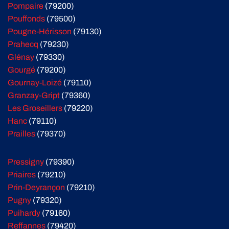
Pompaire
(79200)
Pouffonds
(79500)
Pougne-Hérisson
(79130)
Prahecq
(79230)
Glénay
(79330)
Gourgé
(79200)
Gournay-Loizé
(79110)
Granzay-Gript
(79360)
Les Groseillers
(79220)
Hanc
(79110)
Prailles
(79370)
Pressigny
(79390)
Priaires
(79210)
Prin-Deyrançon
(79210)
Pugny
(79320)
Puihardy
(79160)
Reffannes
(79420)