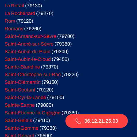
Le Retail
(79130)
La Rochénard
(79270)
Rom
(79120)
Romans
(79260)
Saint-Amand-sur-Sèvre
(79700)
Saint-André-sur-Sèvre
(79380)
Saint-Aubin-du-Plain
(79300)
Saint-Aubin-le-Cloud
(79450)
Sainte-Blandine
(79370)
Saint-Christophe-sur-Roc
(79220)
Saint-Clémentin
(79150)
Saint-Coutant
(79120)
Saint-Cyr-la-Lande
(79100)
Sainte-Eanne
(79800)
Saint-Étienne-la-Cigogne
(79360)
Saint-Gelais
(79410)
06.12.21.25.03
Sainte-Gemme
(79330)
Saint-Génard
(79500)