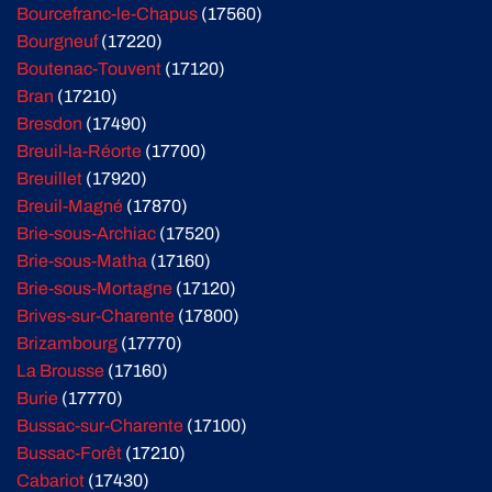
Bourcefranc-le-Chapus
(17560)
Bourgneuf
(17220)
Boutenac-Touvent
(17120)
Bran
(17210)
Bresdon
(17490)
Breuil-la-Réorte
(17700)
Breuillet
(17920)
Breuil-Magné
(17870)
Brie-sous-Archiac
(17520)
Brie-sous-Matha
(17160)
Brie-sous-Mortagne
(17120)
Brives-sur-Charente
(17800)
Brizambourg
(17770)
La Brousse
(17160)
Burie
(17770)
Bussac-sur-Charente
(17100)
Bussac-Forêt
(17210)
Cabariot
(17430)