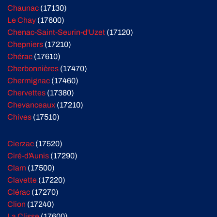
Chaunac
(17130)
Le Chay
(17600)
Chenac-Saint-Seurin-d'Uzet
(17120)
Chepniers
(17210)
Chérac
(17610)
Cherbonnières
(17470)
Chermignac
(17460)
Chervettes
(17380)
Chevanceaux
(17210)
Chives
(17510)
Cierzac
(17520)
Ciré-d'Aunis
(17290)
Clam
(17500)
Clavette
(17220)
Clérac
(17270)
Clion
(17240)
La Clisse
(17600)