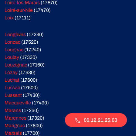
Loire-les-Marais
(17870)
Loiré-sur-Nie
(17470)
Loix
(17111)
Longèves
(17230)
Lonzac
(17520)
Lorignac
(17240)
Loulay
(17330)
Louzignac
(17160)
Lozay
(17330)
Luchat
(17600)
Lussac
(17500)
Lussant
(17430)
Macqueville
(17490)
Marans
(17230)
Marennes
(17320)
06.12.21.25.03
Marignac
(17800)
Marsais
(17700)