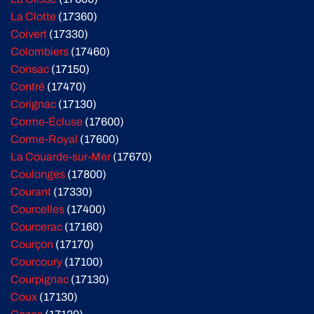
La Clotte
(17360)
Coivert
(17330)
Colombiers
(17460)
Consac
(17150)
Contré
(17470)
Corignac
(17130)
Corme-Écluse
(17600)
Corme-Royal
(17600)
La Couarde-sur-Mer
(17670)
Coulonges
(17800)
Courant
(17330)
Courcelles
(17400)
Courcerac
(17160)
Courçon
(17170)
Courcoury
(17100)
Courpignac
(17130)
Coux
(17130)