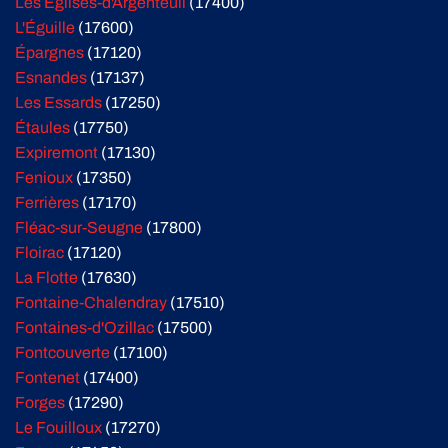
Les Églises-d'Argenteuil
(17400)
L'Éguille
(17600)
Épargnes
(17120)
Esnandes
(17137)
Les Essards
(17250)
Étaules
(17750)
Expiremont
(17130)
Fenioux
(17350)
Ferrières
(17170)
Fléac-sur-Seugne
(17800)
Floirac
(17120)
La Flotte
(17630)
Fontaine-Chalendray
(17510)
Fontaines-d'Ozillac
(17500)
Fontcouverte
(17100)
Fontenet
(17400)
Forges
(17290)
Le Fouilloux
(17270)