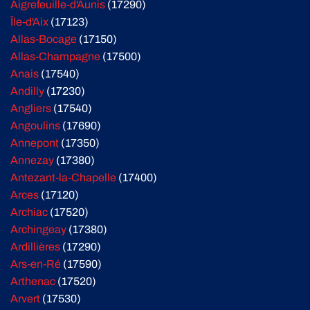
Aigrefeuille-d'Aunis
(17290)
Île-d'Aix
(17123)
Allas-Bocage
(17150)
Allas-Champagne
(17500)
Anais
(17540)
Andilly
(17230)
Angliers
(17540)
Angoulins
(17690)
Annepont
(17350)
Annezay
(17380)
Antezant-la-Chapelle
(17400)
Arces
(17120)
Archiac
(17520)
Archingeay
(17380)
Ardillières
(17290)
Ars-en-Ré
(17590)
Arthenac
(17520)
Arvert
(17530)