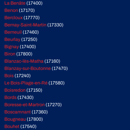
La Benâte
(17400)
Benon
(17170)
Bercloux
(17770)
Bernay-Saint-Martin
(17330)
Berneuil
(17460)
Beurlay
(17250)
Bignay
(17400)
Biron
(17800)
Blanzac-lès-Matha
(17160)
Blanzay-sur-Boutonne
(17470)
Bois
(17240)
Le Bois-Plage-en-Ré
(17580)
Boisredon
(17150)
Bords
(17430)
Boresse-et-Martron
(17270)
Boscamnant
(17360)
Bougneau
(17800)
Bouhet
(17540)