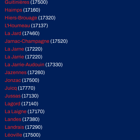
Guitinières
(17500)
Haimps
(17160)
Hiers-Brouage
(17320)
L'Houmeau
(17137)
La Jard
(17460)
Jarnac-Champagne
(17520)
La Jarne
(17220)
La Jarrie
(17220)
La Jarrie-Audouin
(17330)
Jazennes
(17260)
Jonzac
(17500)
Juicq
(17770)
Jussas
(17130)
Lagord
(17140)
La Laigne
(17170)
Landes
(17380)
Landrais
(17290)
Léoville
(17500)