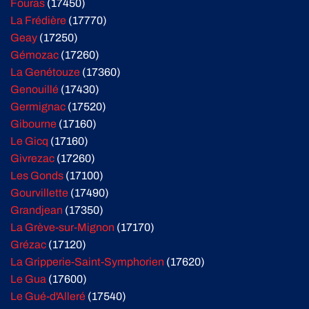
Fouras
(17450)
La Frédière
(17770)
Geay
(17250)
Gémozac
(17260)
La Genétouze
(17360)
Genouillé
(17430)
Germignac
(17520)
Gibourne
(17160)
Le Gicq
(17160)
Givrezac
(17260)
Les Gonds
(17100)
Gourvillette
(17490)
Grandjean
(17350)
La Grève-sur-Mignon
(17170)
Grézac
(17120)
La Gripperie-Saint-Symphorien
(17620)
Le Gua
(17600)
Le Gué-d'Alleré
(17540)