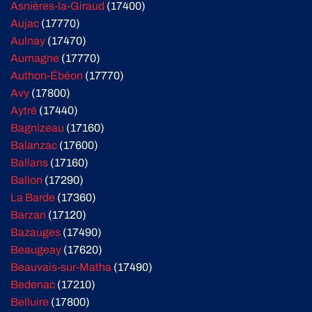
Asnières-la-Giraud
(17400)
Aujac
(17770)
Aulnay
(17470)
Aumagne
(17770)
Authon-Ébéon
(17770)
Avy
(17800)
Aytré
(17440)
Bagnizeau
(17160)
Balanzac
(17600)
Ballans
(17160)
Ballon
(17290)
La Barde
(17360)
Barzan
(17120)
Bazauges
(17490)
Beaugeay
(17620)
Beauvais-sur-Matha
(17490)
Bedenac
(17210)
Belluire
(17800)