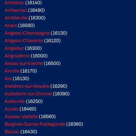
Ambérac
(16140)
Ambernac
(16490)
Ambleville
(16300)
Anais
(16560)
Angeac-Champagne
(16130)
Angeac-Charente
(16120)
Angeduc
(16300)
Angoulême
(16000)
Ansac-sur-Vienne
(16500)
Anville
(16170)
Ars
(16130)
Asnières-sur-Nouère
(16290)
Aubeterre-sur-Dronne
(16390)
Aubeville
(16250)
Aunac
(16460)
Aussac-Vadalle
(16560)
Baignes-Sainte-Radegonde
(16360)
Balzac
(16430)