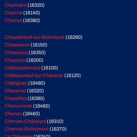
Charmant
(16320)
Charmé
(16140)
Charras
(16380)
Chasseneuil-sur-Bonnieure
(16260)
Chassenon
(16150)
Chassiecq
(16350)
Chassors
(16200)
Châteaubernard
(16100)
Châteauneuf-sur-Charente
(16120)
Châtignac
(16480)
Chavenat
(16320)
Chazelles
(16380)
Chenommet
(16460)
Chenon
(16460)
Cherves-Châtelars
(16310)
Cherves-Richemont
(16370)
La Chèvrerie
(16240)