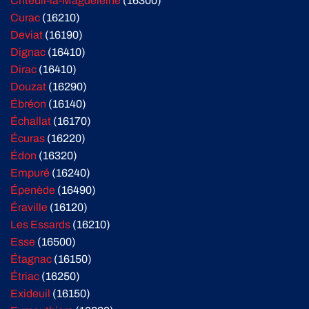
Criteuil-la-Magdeleine
(16300)
Curac
(16210)
Deviat
(16190)
Dignac
(16410)
Dirac
(16410)
Douzat
(16290)
Ébréon
(16140)
Échallat
(16170)
Écuras
(16220)
Édon
(16320)
Empuré
(16240)
Épenède
(16490)
Éraville
(16120)
Les Essards
(16210)
Esse
(16500)
Étagnac
(16150)
Étriac
(16250)
Exideuil
(16150)