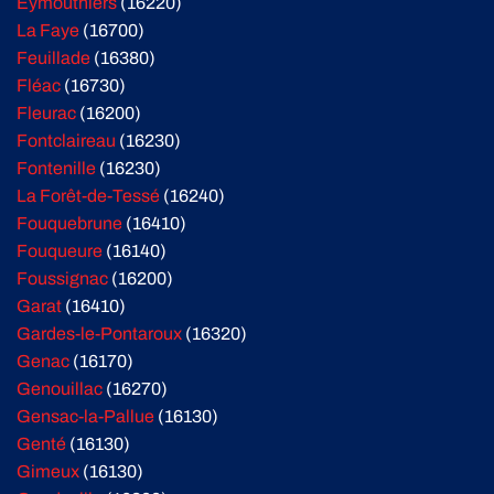
Eymouthiers
(16220)
La Faye
(16700)
Feuillade
(16380)
Fléac
(16730)
Fleurac
(16200)
Fontclaireau
(16230)
Fontenille
(16230)
La Forêt-de-Tessé
(16240)
Fouquebrune
(16410)
Fouqueure
(16140)
Foussignac
(16200)
Garat
(16410)
Gardes-le-Pontaroux
(16320)
Genac
(16170)
Genouillac
(16270)
Gensac-la-Pallue
(16130)
Genté
(16130)
Gimeux
(16130)