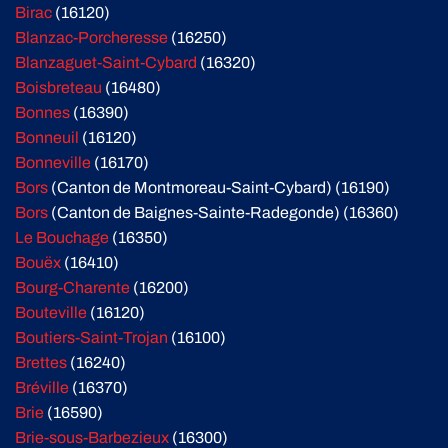
Birac
(16120)
Blanzac-Porcheresse
(16250)
Blanzaguet-Saint-Cybard
(16320)
Boisbreteau
(16480)
Bonnes
(16390)
Bonneuil
(16120)
Bonneville
(16170)
Bors
(Canton de Montmoreau-Saint-Cybard) (16190)
Bors
(Canton de Baignes-Sainte-Radegonde) (16360)
Le Bouchage
(16350)
Bouëx
(16410)
Bourg-Charente
(16200)
Bouteville
(16120)
Boutiers-Saint-Trojan
(16100)
Brettes
(16240)
Bréville
(16370)
Brie
(16590)
Brie-sous-Barbezieux
(16300)