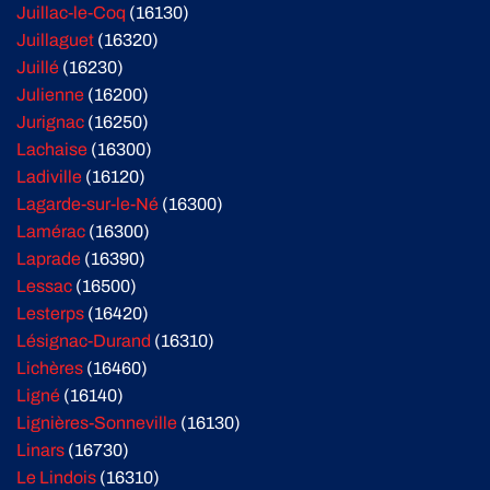
Juillac-le-Coq
(16130)
Juillaguet
(16320)
Juillé
(16230)
Julienne
(16200)
Jurignac
(16250)
Lachaise
(16300)
Ladiville
(16120)
Lagarde-sur-le-Né
(16300)
Lamérac
(16300)
Laprade
(16390)
Lessac
(16500)
Lesterps
(16420)
Lésignac-Durand
(16310)
Lichères
(16460)
Ligné
(16140)
Lignières-Sonneville
(16130)
Linars
(16730)
Le Lindois
(16310)