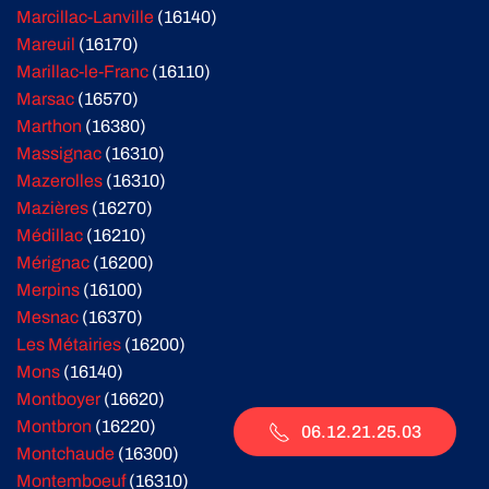
Marcillac-Lanville
(16140)
Mareuil
(16170)
Marillac-le-Franc
(16110)
Marsac
(16570)
Marthon
(16380)
Massignac
(16310)
Mazerolles
(16310)
Mazières
(16270)
Médillac
(16210)
Mérignac
(16200)
Merpins
(16100)
Mesnac
(16370)
Les Métairies
(16200)
Mons
(16140)
Montboyer
(16620)
Montbron
(16220)
06.12.21.25.03
Montchaude
(16300)
Montemboeuf
(16310)