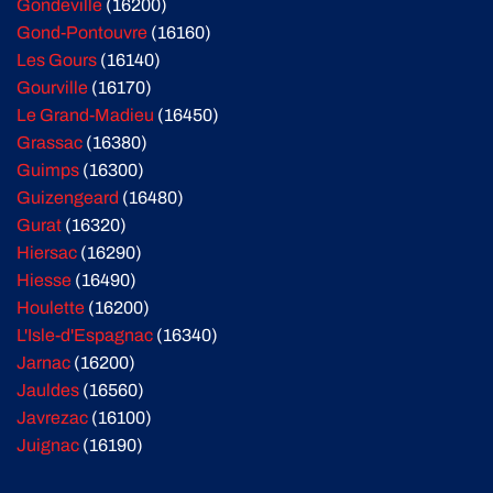
Gondeville
(16200)
Gond-Pontouvre
(16160)
Les Gours
(16140)
Gourville
(16170)
Le Grand-Madieu
(16450)
Grassac
(16380)
Guimps
(16300)
Guizengeard
(16480)
Gurat
(16320)
Hiersac
(16290)
Hiesse
(16490)
Houlette
(16200)
L'Isle-d'Espagnac
(16340)
Jarnac
(16200)
Jauldes
(16560)
Javrezac
(16100)
Juignac
(16190)