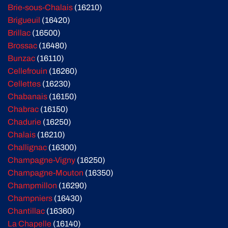
Brie-sous-Chalais
(16210)
Brigueuil
(16420)
Brillac
(16500)
Brossac
(16480)
Bunzac
(16110)
Cellefrouin
(16260)
Cellettes
(16230)
Chabanais
(16150)
Chabrac
(16150)
Chadurie
(16250)
Chalais
(16210)
Challignac
(16300)
Champagne-Vigny
(16250)
Champagne-Mouton
(16350)
Champmillon
(16290)
Champniers
(16430)
Chantillac
(16360)
La Chapelle
(16140)