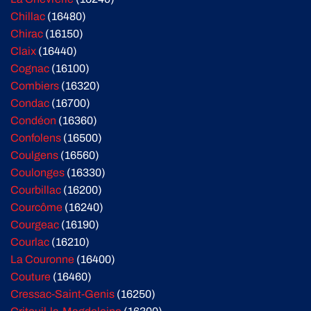
Chillac
(16480)
Chirac
(16150)
Claix
(16440)
Cognac
(16100)
Combiers
(16320)
Condac
(16700)
Condéon
(16360)
Confolens
(16500)
Coulgens
(16560)
Coulonges
(16330)
Courbillac
(16200)
Courcôme
(16240)
Courgeac
(16190)
Courlac
(16210)
La Couronne
(16400)
Couture
(16460)
Cressac-Saint-Genis
(16250)