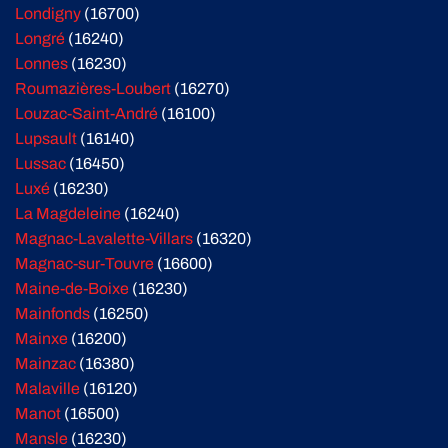
Londigny
(16700)
Longré
(16240)
Lonnes
(16230)
Roumazières-Loubert
(16270)
Louzac-Saint-André
(16100)
Lupsault
(16140)
Lussac
(16450)
Luxé
(16230)
La Magdeleine
(16240)
Magnac-Lavalette-Villars
(16320)
Magnac-sur-Touvre
(16600)
Maine-de-Boixe
(16230)
Mainfonds
(16250)
Mainxe
(16200)
Mainzac
(16380)
Malaville
(16120)
Manot
(16500)
Mansle
(16230)