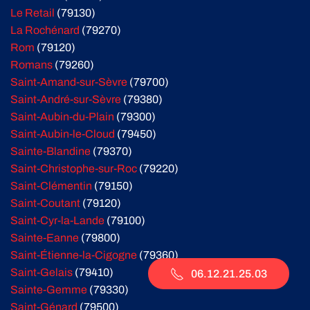
Le Retail
(79130)
La Rochénard
(79270)
Rom
(79120)
Romans
(79260)
Saint-Amand-sur-Sèvre
(79700)
Saint-André-sur-Sèvre
(79380)
Saint-Aubin-du-Plain
(79300)
Saint-Aubin-le-Cloud
(79450)
Sainte-Blandine
(79370)
Saint-Christophe-sur-Roc
(79220)
Saint-Clémentin
(79150)
Saint-Coutant
(79120)
Saint-Cyr-la-Lande
(79100)
Sainte-Eanne
(79800)
Saint-Étienne-la-Cigogne
(79360)
Saint-Gelais
(79410)
06.12.21.25.03
Sainte-Gemme
(79330)
Saint-Génard
(79500)