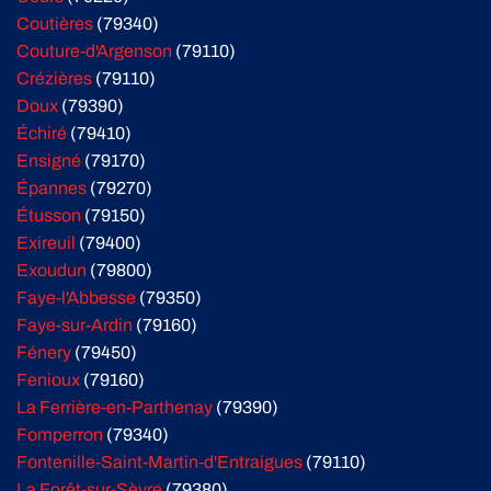
Coutières
(79340)
Couture-d'Argenson
(79110)
Crézières
(79110)
Doux
(79390)
Échiré
(79410)
Ensigné
(79170)
Épannes
(79270)
Étusson
(79150)
Exireuil
(79400)
Exoudun
(79800)
Faye-l'Abbesse
(79350)
Faye-sur-Ardin
(79160)
Fénery
(79450)
Fenioux
(79160)
La Ferrière-en-Parthenay
(79390)
Fomperron
(79340)
Fontenille-Saint-Martin-d'Entraigues
(79110)
La Forêt-sur-Sèvre
(79380)