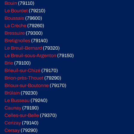
Bouin
(79110)
Le Bourdet
(79210)
Boussais
(79600)
La Crèche
(79260)
Bressuire
(79300)
Bretignolles
(79140)
Le Breuil-Bernard
(79320)
Le Breuil-sous-Argenton
(79150)
Brie
(79100)
Brieuil-sur-Chizé
(79170)
Brion-près-Thouet
(79290)
Brioux-sur-Boutonne
(79170)
Brûlain
(79230)
Le Busseau
(79240)
Caunay
(79190)
Celles-sur-Belle
(79370)
Cerizay
(79140)
Cersay
(79290)