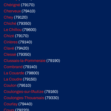
Chérigné
(79170)
Cherveux
(79410)
Chey
(79120)
Chiché
(79350)
Le Chillou
(79600)
Chizé
(79170)
Cirières
(79140)
Clavé
(79420)
Clessé
(79350)
Clussais-la-Pommeraie
(79190)
Combrand
(79140)
La Couarde
(79800)
La Coudre
(79150)
Coulon
(79510)
Coulonges-sur-l'Autize
(79160)
Coulonges-Thouarsais
(79330)
Courlay
(79440)
Cours
(79220)