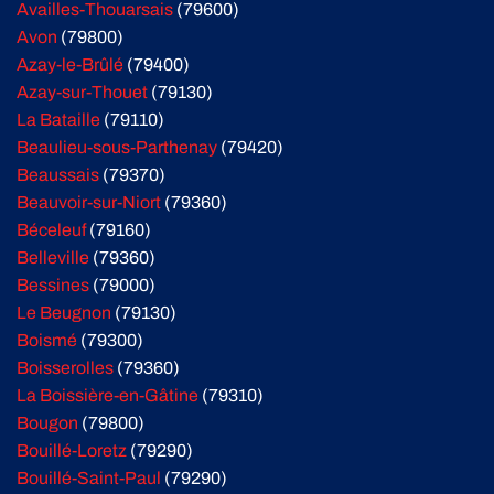
Availles-Thouarsais
(79600)
Avon
(79800)
Azay-le-Brûlé
(79400)
Azay-sur-Thouet
(79130)
La Bataille
(79110)
Beaulieu-sous-Parthenay
(79420)
Beaussais
(79370)
Beauvoir-sur-Niort
(79360)
Béceleuf
(79160)
Belleville
(79360)
Bessines
(79000)
Le Beugnon
(79130)
Boismé
(79300)
Boisserolles
(79360)
La Boissière-en-Gâtine
(79310)
Bougon
(79800)
Bouillé-Loretz
(79290)
Bouillé-Saint-Paul
(79290)