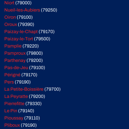
Niort
(79000)
Nueil-les-Aubiers
(79250)
Oiron
(79100)
Oroux
(79390)
Paizay-le-Chapt
(79170)
Paizay-le-Tort
(79500)
Pamplie
(79220)
Pamproux
(79800)
Parthenay
(79200)
Pas-de-Jeu
(79100)
Périgné
(79170)
Pers
(79190)
La Petite-Boissière
(79700)
La Peyratte
(79200)
Pierrefitte
(79330)
Le Pin
(79140)
Pioussay
(79110)
Pliboux
(79190)