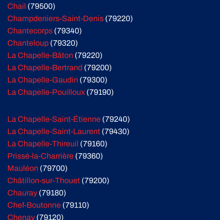
Chail
(79500)
Champdeniers-Saint-Denis
(79220)
Chantecorps
(79340)
Chanteloup
(79320)
La Chapelle-Bâton
(79220)
La Chapelle-Bertrand
(79200)
La Chapelle-Gaudin
(79300)
La Chapelle-Pouilloux
(79190)
La Chapelle-Saint-Étienne
(79240)
La Chapelle-Saint-Laurent
(79430)
La Chapelle-Thireuil
(79160)
Prissé-la-Charrière
(79360)
Mauléon
(79700)
Châtillon-sur-Thouet
(79200)
Chauray
(79180)
Chef-Boutonne
(79110)
Chenay
(79120)