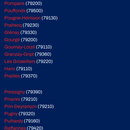
Pompaire
(79200)
Pouffonds
(79500)
Pougne-Hérisson
(79130)
Prahecq
(79230)
Glénay
(79330)
Gourgé
(79200)
Gournay-Loizé
(79110)
Granzay-Gript
(79360)
Les Groseillers
(79220)
Hanc
(79110)
Prailles
(79370)
Pressigny
(79390)
Priaires
(79210)
Prin-Deyrançon
(79210)
Pugny
(79320)
Puihardy
(79160)
Reffannes
(79420)