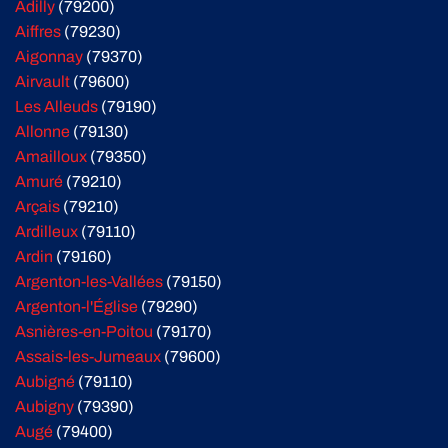
Adilly
(79200)
Aiffres
(79230)
Aigonnay
(79370)
Airvault
(79600)
Les Alleuds
(79190)
Allonne
(79130)
Amailloux
(79350)
Amuré
(79210)
Arçais
(79210)
Ardilleux
(79110)
Ardin
(79160)
Argenton-les-Vallées
(79150)
Argenton-l'Église
(79290)
Asnières-en-Poitou
(79170)
Assais-les-Jumeaux
(79600)
Aubigné
(79110)
Aubigny
(79390)
Augé
(79400)