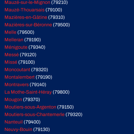
Mauzé-sur-le-Mignon
(79210)
Mauzé-Thouarsais
(79100)
Mazières-en-Gâtine
(79310)
Mazières-sur-Béronne
(79500)
Melle
(79500)
Melleran
(79190)
Ménigoute
(79340)
Messé
(79120)
Missé
(79100)
Moncoutant
(79320)
Montalembert
(79190)
Montravers
(79140)
La Mothe-Saint-Héray
(79800)
Mougon
(79370)
Moutiers-sous-Argenton
(79150)
Moutiers-sous-Chantemerle
(79320)
Nanteuil
(79400)
Neuvy-Bouin
(79130)