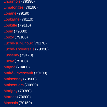
Lhoumois
(79390)
Limalonges
(79190)
Lorigné
(79190)
Loubigné
(79110)
Loubillé
(79110)
Louin
(79600)
Louzy
(79100)
Luché-sur-Brioux
(79170)
Luché-Thouarsais
(79330)
Lusseray
(79170)
Luzay
(79100)
Magné
(79460)
Mairé-Levescault
(79190)
Maisonnay
(79500)
Maisontiers
(79600)
Marigny
(79360)
Marnes
(79600)
Massais
(79150)