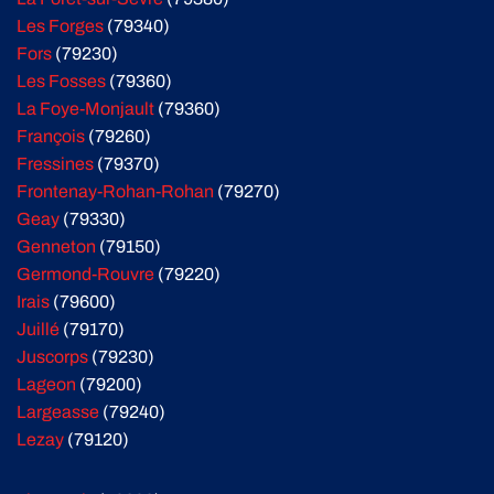
Les Forges
(79340)
Fors
(79230)
Les Fosses
(79360)
La Foye-Monjault
(79360)
François
(79260)
Fressines
(79370)
Frontenay-Rohan-Rohan
(79270)
Geay
(79330)
Genneton
(79150)
Germond-Rouvre
(79220)
Irais
(79600)
Juillé
(79170)
Juscorps
(79230)
Lageon
(79200)
Largeasse
(79240)
Lezay
(79120)